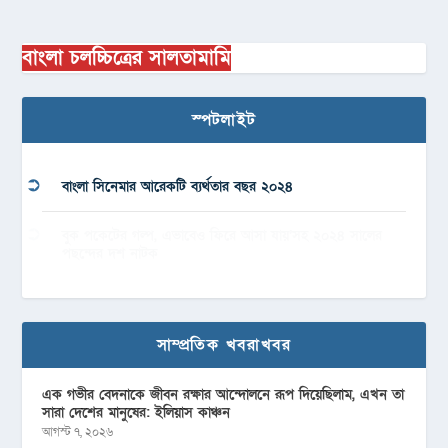
বাংলা চলচ্চিত্রের সালতামামি
স্পটলাইট
বাংলা সিনেমার আরেকটি ব্যর্থতার বছর ২০২৪
বুক পকেটের গল্প, এভাবেও ফিরে আসা যায়’সহ ২০২৪ সালের
পছন্দের দশ নাটক
সাম্প্রতিক খবরাখবর
এক গভীর বেদনাকে জীবন রক্ষার আন্দোলনে রূপ দিয়েছিলাম, এখন তা
সারা দেশের মানুষের: ইলিয়াস কাঞ্চন
আগস্ট ৭, ২০২৬