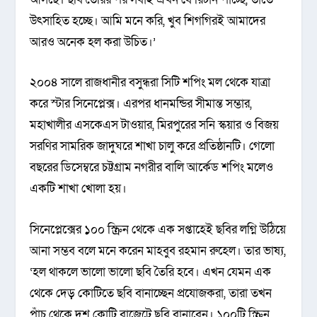
উৎসাহিত হচ্ছে। আমি মনে করি, খুব শিগগিরই আমাদের
আরও অনেক হল করা উচিত।’
২০০৪ সালে রাজধানীর বসুন্ধরা সিটি শপিং মল থেকে যাত্রা
করে স্টার সিনেপ্লেক্স। এরপর ধানমন্ডির সীমান্ত সম্ভার,
মহাখালীর এসকেএস টাওয়ার, মিরপুরের সনি স্কয়ার ও বিজয়
সরণির সামরিক জাদুঘরে শাখা চালু করে প্রতিষ্ঠানটি। গেলো
বছরের ডিসেম্বরে চট্টগ্রাম নগরীর বালি আর্কেড শপিং মলেও
একটি শাখা খোলা হয়।
সিনেপ্লেক্সের ১০০ স্ক্রিন থেকে এক সপ্তাহেই ছবির লগ্নি উঠিয়ে
আনা সম্ভব বলে মনে করেন মাহবুব রহমান রুহেল। তার ভাষ্য,
‘হল থাকলে ভালো ভালো ছবি তৈরি হবে। এখন যেমন এক
থেকে দেড় কোটিতে ছবি বানাচ্ছেন প্রযোজকরা, তারা তখন
পাঁচ থেকে দশ কোটি বাজেটে ছবি বানাবেন। ১০০টি স্ক্রিন