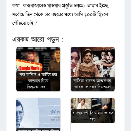
কথা। কক্সবাজারেও যাওয়ার প্রস্তুতি চলছে। আমার ইচ্ছে,
সর্বোচ্চ তিন থেকে চার বছরের মধ্যে আমি ১০০টি স্ক্রিনে
পৌঁছতে চাই।’
এরকম আরো পড়ুন :
বক্স অফিস ও মাল্টিপ্লেক্স
কালচার নিয়ে
নাসিমা খানের আত্মকথন:
বিএমআরের…
তারকালোকের দিনগুলো
বাংলাদেশী সিনেমায় ভারত
প্রশ্ন