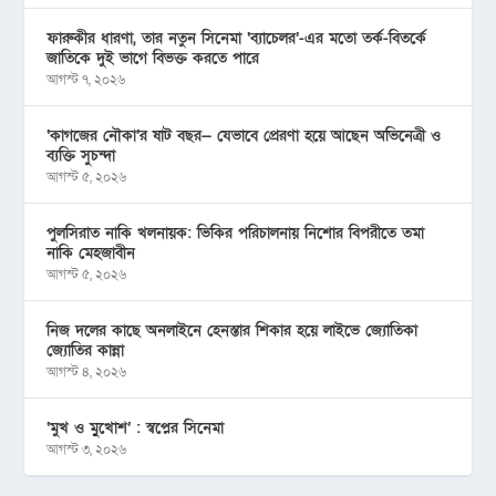
ফারুকীর ধারণা, তার নতুন সিনেমা ‘ব্যাচেলর’-এর মতো তর্ক-বিতর্কে
জাতিকে দুই ভাগে বিভক্ত করতে পারে
আগস্ট ৭, ২০২৬
‘কাগজের নৌকা’র ষাট বছর— যেভাবে প্রেরণা হয়ে আছেন অভিনেত্রী ও
ব্যক্তি সুচন্দা
আগস্ট ৫, ২০২৬
পুলসিরাত নাকি খলনায়ক: ভিকির পরিচালনায় নিশোর বিপরীতে তমা
নাকি মেহজাবীন
আগস্ট ৫, ২০২৬
নিজ দলের কাছে অনলাইনে হেনস্তার শিকার হয়ে লাইভে জ্যোতিকা
জ্যোতির কান্না
আগস্ট ৪, ২০২৬
‘মুখ ও মু্খোশ’ : স্বপ্নের সিনেমা
আগস্ট ৩, ২০২৬