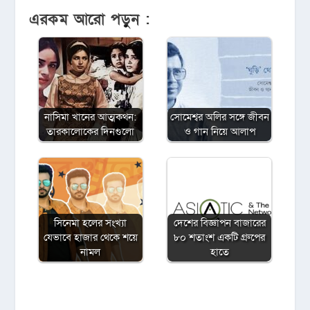
এরকম আরো পড়ুন :
নাসিমা খানের আত্মকথন:
সোমেশ্বর অলির সঙ্গে জীবন
তারকালোকের দিনগুলো
ও গান নিয়ে আলাপ
সিনেমা হলের সংখ্যা
দেশের বিজ্ঞাপন বাজারের
যেভাবে হাজার থেকে শয়ে
৮০ শতাংশ একটি গ্রুপের
নামল
হাতে