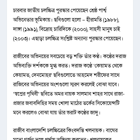
চারবার জাতীয় চলচ্চিত্র পুরস্কার পেয়েছেন শ্রেষ্ঠ পার্শ্ব
অভিনেতার ভূমিকায়। ছবিগুলো হলো – হীরামতি (১৯৮৮),
দাঙ্গা (১৯৯১), বিদ্রোহ চারিদিকে (২০০০), সাহসী মানুষ চাই
(২০০৩)। এছাড়া চলচ্চিত্র সংশ্লিষ্ট অন্যান্য পুরস্কার পেয়েছেন।
রাজীবের অভিনয়ের সবচেয়ে বড় শক্তি তাঁর কণ্ঠ। কণ্ঠের দরাজ
অভিব্যক্তি দর্শককে মুগ্ধ করত। দরাজ কণ্ঠে ‘কেয়ামত থেকে
কেয়ামত, দেনমোহর’ ছবিগুলোতে আহমেদ শরীফের সাথে
রাজিবের অভিনয়ের অংশগুলো স্মরণ করলেই বোঝা যাবে।
‘স্বপ্নের পৃথিবী’ ছবিতে অমর নায়ক সালমান শাহর সাথে রাজা-
প্রজার জবাবদিহির সময় খোলা মাঠের তর্কের সিকোয়েন্সটি
মনে করলেও বোঝা যায় তাঁর ভরাট কণ্ঠের জাদু।
রাজীব বাংলাদেশি চলচ্চিত্রের কিংবদন্তি খলনায়ক। বাঘের
মতো গর্জন তুলে পর্দায় অভিনয় করতেন। খলনায়কের