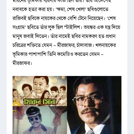
মীরনের ভূমিকায় স্মরণীয় কাজ ছিল তাঁর। তাঁর আদেশেই
নবাবকে হত্যা করা হয়। ‘ক্ষমা, শেষ খেলা’ ছবিগুলোতে
রাজিবই ছবিকে নায়কের থেকে বেশি টেনে নিয়েছেন। ‘শেষ
সংগ্রাম’ ছবিতে তাঁর লুক ছিল স্টাইলিশ। ভয়ঙ্কর এক যন্ত্র দিয়ে
মানুষ জবাই দিতেন। তাঁর নামেই ছবির নামকরণ হত প্রধান
চরিত্রের শক্তিতে যেমন – মীরজাফর, চাঁদাবাজ। খলনায়কের
ভূমিকার পাশাপাশি তিনি কমেডিও করতেন যেমন –
মীরজাফর।