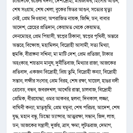
চারিদিকে, রক্তের বদলা, দেশদ্রোহী, মীরজাফর, হিংসার আগুন,
শেষ সংগ্রাম, শেষ খেলা, বুকের ভিতর আগুন, সত্যের মৃত্যু
নেই, প্রেম দিওয়ানা, অপরাজিত নায়ক, জিদ্দি, ডন, বাবার
আদেশ, স্নেহের প্রতিদান, কেয়ামত থেকে কেয়ামত,
দেনমোহর, প্রেম পিয়াসী, স্বপ্নের ঠিকানা, স্বপ্নের পৃথিবী, অন্তরে
অন্তরে, বিক্ষোভ, মহামিলন, বিদ্রোহী আসামী, সত্য মিথ্যা,
হুমকি, বীরাঙ্গনা সখিনা, মা মাটি দেশ, প্রেম প্রতিজ্ঞা, টাকার
অহংকার, শয়তান মানুষ, দুর্নীতিবাজ, মিথ্যার রাজা, আজকের
প্রতিবাদ, একজন বিদ্রোহী, প্রিয় তুমি, বিদ্রোহী কন্যা, বিদ্রোহী
সন্তান, লক্ষীর সংসার, প্রেম বিরহ, শেষ রক্ষা, ঘায়েল, হাঙর নদী
গ্রেনেড, বন্ধন, জবরদখল, আখেরি রাস্তা, চালবাজ, বিদ্রোহী
প্রেমিক, বীরযোদ্ধা, ওমর আকবর, ছলনা, দিনকাল, লজ্জা,
বাঘিনী কন্যা, মাতৃভূমি, প্রেম যমুনা, শেষ পরিচয়, আদেশ, শেষ
যুদ্ধ, মহান বন্ধু, ডিস্কো ড্যান্সার, আত্মরক্ষা, সন্ধান, জিদ, লাভ,
ডন, আজকের সন্ত্রাসী, দুর্জয়, ত্রাস, ক্ষমা, লুটতরাজ, দেমাগ,