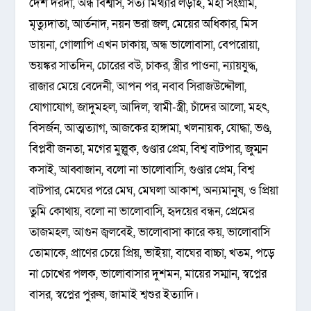
দেশ দরদী, অন্ধ বিশ্বাস, সত্য মিথ্যার লড়াই, মহা সংগ্রাম,
মৃত্যুদাতা, আর্তনাদ, নয়ন ভরা জল, মেয়ের অধিকার, মিস
ডায়না, গোলাপি এখন ঢাকায়, অন্ধ ভালোবাসা, বেপরোয়া,
ভয়ঙ্কর সাতদিন, চোরের বউ, চাকর, স্ত্রীর পাওনা, ন্যায়যুদ্ধ,
রাজার মেয়ে বেদেনী, আপন পর, নবাব সিরাজউদ্দৌলা,
যোগাযোগ, জাদুমহল, আদিল, স্বামী-স্ত্রী, চাঁদের আলো, মহৎ,
বিসর্জন, আত্মত্যাগ, আজকের হাঙ্গামা, খলনায়ক, যোদ্ধা, ভণ্ড,
বিপ্লবী জনতা, মগের মুল্লুক, গুণ্ডার প্রেম, বিশ্ব বাটপার, জুম্মন
কসাই, আব্বাজান, বলো না ভালোবাসি, গুণ্ডার প্রেম, বিশ্ব
বাটপার, মেঘের পরে মেঘ, মেঘলা আকাশ, অন্যমানুষ, ও প্রিয়া
তুমি কোথায়, বলো না ভালোবাসি, হৃদয়ের বন্ধন, প্রেমের
তাজমহল, আগুন জ্বলবেই, ভালোবাসা কারে কয়, ভালোবাসি
তোমাকে, প্রাণের চেয়ে প্রিয়, ভাইয়া, বাঘের বাচ্চা, খতম, পড়ে
না চোখের পলক, ভালোবাসার দুশমন, মায়ের সম্মান, স্বপ্নের
বাসর, স্বপ্নের পুরুষ, জামাই শ্বশুর ইত্যাদি।