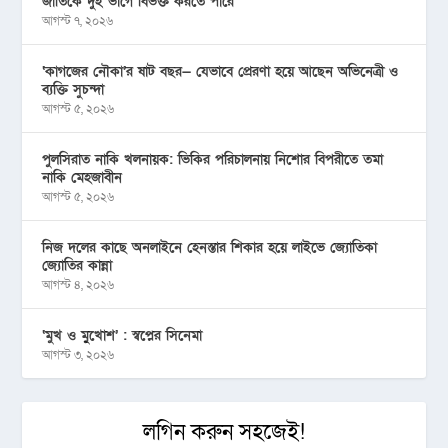
জাতিকে দুই ভাগে বিভক্ত করতে পারে
আগস্ট ৭, ২০২৬
‘কাগজের নৌকা’র ষাট বছর— যেভাবে প্রেরণা হয়ে আছেন অভিনেত্রী ও
ব্যক্তি সুচন্দা
আগস্ট ৫, ২০২৬
পুলসিরাত নাকি খলনায়ক: ভিকির পরিচালনায় নিশোর বিপরীতে তমা
নাকি মেহজাবীন
আগস্ট ৫, ২০২৬
নিজ দলের কাছে অনলাইনে হেনস্তার শিকার হয়ে লাইভে জ্যোতিকা
জ্যোতির কান্না
আগস্ট ৪, ২০২৬
‘মুখ ও মু্খোশ’ : স্বপ্নের সিনেমা
আগস্ট ৩, ২০২৬
লগিন করুন সহজেই!