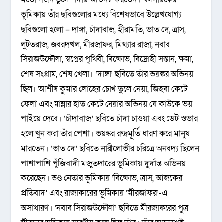
ভূমিকায় তাঁর ছবিগুলোর মধ্যে বিশেষভাবে উল্লেখযোগ্য
ছবিগুলো হলো – দাঙ্গা, চাঁদাবাজ, হীরামতি, ভাত দে, ত্রাস,
লুটতরাজ, জবরদখল, মীরজাফর, মিথ্যার রাজা, নবাব
সিরাজউদ্দৌলা, স্বপ্নের পৃথিবী, বিক্ষোভ, বিদ্রোহী সন্তান, ক্ষমা,
শেষ সংগ্রাম, শেষ খেলা। ‘দাঙ্গা’ ছবিতে তাঁর ভয়ঙ্কর অভিনয়
ছিল। আশীষ কুমার লোহের চোখ তুলে নেয়া, জিহবা কেটে
ফেলা এবং মান্নার হাত কেটে নেয়ার অভিনয় যে কাউকে ভয়
পাইয়ে দেবে। ‘চাঁদাবাজ’ ছবিতে চাঁদা চাওয়া এবং ডেট ওভার
হলে খুন করা তাঁর পেশা। ভয়ঙ্কর রুদ্রমূর্তি ধারণ করে মানুষ
মারতেন। ‘ভাত দে’ ছবিতে নারীলোভীর চরিত্রে অনবদ্য ছিলেন
পাশাপাশি পুঁজিবাদী মজুতদারের ভূমিকায় দুর্দান্ত অভিনয়
করেছেন। ভণ্ড নেতার ভূমিকায় ‘বিক্ষোভ, ত্রাস, আজকের
প্রতিবাদ’ এবং রাজাকারের ভূমিকায় ‘মীরজাফর’-এ
অসাধারণ। ‘নবাব সিরাজউদ্দৌলা’ ছবিতে মীরজাফরের পুত্র