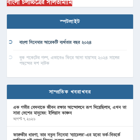
বাংলা চলচ্চিত্রের সালতামামি
স্পটলাইট
বাংলা সিনেমার আরেকটি ব্যর্থতার বছর ২০২৪
বুক পকেটের গল্প, এভাবেও ফিরে আসা যায়’সহ ২০২৪ সালের
পছন্দের দশ নাটক
সাম্প্রতিক খবরাখবর
এক গভীর বেদনাকে জীবন রক্ষার আন্দোলনে রূপ দিয়েছিলাম, এখন তা
সারা দেশের মানুষের: ইলিয়াস কাঞ্চন
আগস্ট ৭, ২০২৬
ফারুকীর ধারণা, তার নতুন সিনেমা ‘ব্যাচেলর’-এর মতো তর্ক-বিতর্কে