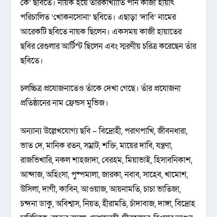
কে’ ছবিতে। নায়ক হয়ে তারকাখ্যাতি পান কাজী হায়াৎ
পরিচালিত ‘খোকনসোনা’ ছবিতে। এছাড়া ‘দাবি’ নামের
আরেকটি ছবিতে নায়ক ছিলেন। একসময় কাজী হায়াতের
ছবির রেগুলার আর্টিস্ট ছিলেন এবং স্মরণীয় চরিত্র করেছেন তাঁর
ছবিতে।
চলচ্চিত্র প্রযোজনাতেও তাঁকে দেখা গেছে। তাঁর প্রযোজনা
প্রতিষ্ঠানের নাম ফ্রেন্ডস মুভিজ।
অন্যান্য উল্লেখযোগ্য ছবি – বিদ্রোহী, পরাণপাখি, জীবনধারা,
ভাত দে, মানিক রতন, সম্রাট, শক্তি, মায়ের দাবি, যন্ত্রণা,
রাজভিখারি, নকল শাহজাদা, বেরহম, মিয়াভাই, হিসাবনিকাশ,
আন্দাজ, অহিংসা, পুষ্পমালা, জারকা, নবাব, সাহেব, খামোশ,
উসিলা, দাগী, কাবিন, আওয়াজ, আয়নামতি, চাচা ভাতিজা,
চন্দনা ডাকু, অবিশ্বাস, নিয়ত, হীরামতি, চাঁদাবাজ, দাঙ্গা, বিদ্রোহ