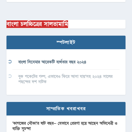
বাংলা চলচ্চিত্রের সালতামামি
স্পটলাইট
বাংলা সিনেমার আরেকটি ব্যর্থতার বছর ২০২৪
বুক পকেটের গল্প, এভাবেও ফিরে আসা যায়’সহ ২০২৪ সালের
পছন্দের দশ নাটক
সাম্প্রতিক খবরাখবর
‘কাগজের নৌকা’র ষাট বছর— যেভাবে প্রেরণা হয়ে আছেন অভিনেত্রী ও
ব্যক্তি সুচন্দা