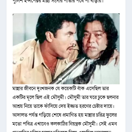
পুলিশ ইন্সপেক্টর মান্না সংসার পাতার পথে পা বাড়ায়।
মান্নার জীবনে দুঃখজনক যে কয়েকটি বাঁক এসেছিল তার
একটির মূলে ছিল এই মৌসুমী। মৌসুমী তার ঘরে ঢুকে ছলনার
আশ্রয় নিয়ে তাকে ফাঁসিয়ে দেয় ইজ্জত হরণের চেষ্টার দায়ে।
আদালত পর্যন্ত গড়িয়ে শেষে প্রমাণিত হয় মান্নার চরিত্র ফুলের
মতো পবিত্র এখানেও কলকাঠির নিয়ন্ত্রক মৌসুমী। সেই এমন