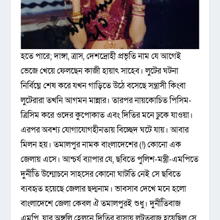
হতে পারে; দাঙ্গা, ত্রাস, দেশদ্রোহী প্রভৃতি নাম যে আগেই
ভেজে খেয়ে ফেলছেন কাজী হায়াৎ সাহেব। লুটের ঘটনা
নির্বিঘ্নে শেষ করে যখন গাড়িতে উঠে বসেছে সন্ত্রাসী কিংবা
লুটেরারা তখনি আগমন মান্নার। তারপর নায়কোচিত পিসিম-
ত্রিসিম করে ওদের কুপোকাত এবং দিতির মনে ঢুকে যাওয়া।
এরপর অবশ্য যোগাযোগহীনতায় বিচ্ছেদ ঘটে যায়। আবার
মিলন হয়। তমালপুর নামক বাংলাদেশের (!) কোনো এক
জেলায় এসে। আশ্চর্য ব্যাপার যে, ছবিতে পুলিশ-মন্ত্রী-এমপিতে
দুর্নীতি উন্মোচনে সাহসের কোনো ঘাটতি নেই সে ছবিতে
ব্যবহৃত হয়েছে জেলার ছদ্মনাম। ভাবসাব দেখে মনে হলো
বাংলাদেশে জেলা কেবল ঐ তমালপুরই শুধু। দুর্নীতিবাজ
এমপি, যার অঙ্গুলি হেলনে দিতির বাসায় লুটতরাজ হয়েছিল সে