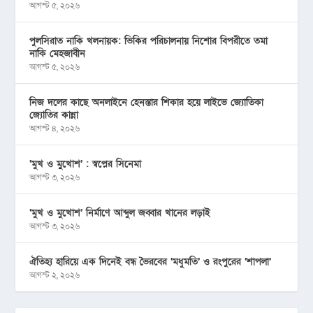
আগস্ট ৫, ২০২৬
পুলসিরাত নাকি খলনায়ক: ভিকির পরিচালনায় নিশোর বিপরীতে তমা
নাকি মেহজাবীন
আগস্ট ৫, ২০২৬
নিজ দলের কাছে অনলাইনে হেনস্তার শিকার হয়ে লাইভে জ্যোতিকা
জ্যোতির কান্না
আগস্ট ৪, ২০২৬
‘মুখ ও মু্খোশ’ : স্বপ্নের সিনেমা
আগস্ট ৩, ২০২৬
‘মুখ ও মুখোশ’ নির্মাণে আব্দুল জব্বার খানের লড়াই
আগস্ট ৩, ২০২৬
ঐতিহ্য হারিয়ে এক দিনেই বন্ধ ভৈরবের ‘মধুমতি’ ও রংপুরের ‘শাপলা’
আগস্ট ২, ২০২৬