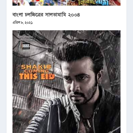
বাংলা চলচ্চিত্রের সালতামামি ২০০৪
এপ্রিল ৮, ২০২১