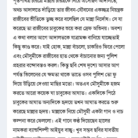
পূতপবিত্র চরিত্রে মান্নার চরিত্রকে নিয়ে এসেছিল আদালতে,
অথচ আদালতে দাঁড়িয়ে তার জীবন-যৌবনের একচ্ছত্র নিয়ন্ত্রক
রাজীবের ভীতিকে তুচ্ছ করে বলেছিল যে মান্না নির্দোষ। সে যা
করেছে তা রাজীবের চাবুকের ভয়ে করা স্রেফ অভিনয়। অবশ্য
এ কথা বলার আগে আদালতকে যাত্রামঞ্চ বানিয়ে যাচ্ছেতাই
কিছু কাণ্ড করে। যাই হোক, মান্না বাঁচলো, চাকরিও ফিরে পেলো
এবং মৌসুমীকে রাজীবের হাত থেকে বাঁচানোর জন্য পুলিশ
প্রহরার বন্দোবস্তও করল। কিন্তু ছবি শেষ দৃশ্যে আসার আগ
পর্যন্ত ভিলেনের যে ক্ষমতা থাকে তাতে ওসব পুলিশ তো ফু
দিয়ে উড়িয়ে দেওয়া মাছির মতো। অতএব মৌসুমীকে হজম
করতে আরো কয়েক ঘা চাবুকের আঘাত। একদিকে পিঠে
চাবুকের আঘাত অন্যদিকে হৃদয়ে তখন আঘাত করতে শুরু
করেছে মান্নার হৃদয়। মান্নাকে নিয়ে মৌসুমী একটা গান ও নাচ
কল্পনা করে ফেললো। এই গানে কণ্ঠ দিয়েছেন হালের
নামকরা ব্যান্ডশিল্পী আইয়ুব বাচ্চু। খুব সম্ভব ছবির যাবতীয়