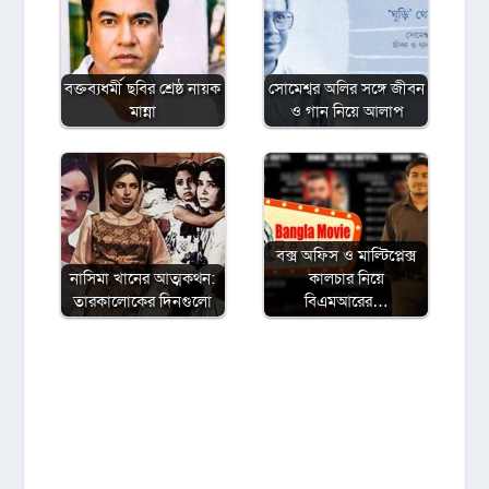
বক্তব্যধর্মী ছবির শ্রেষ্ঠ নায়ক
সোমেশ্বর অলির সঙ্গে জীবন
মান্না
ও গান নিয়ে আলাপ
বক্স অফিস ও মাল্টিপ্লেক্স
নাসিমা খানের আত্মকথন:
কালচার নিয়ে
তারকালোকের দিনগুলো
বিএমআরের…