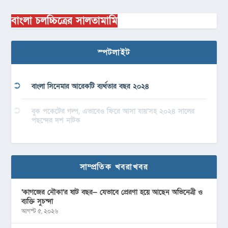
বাংলা চলচ্চিত্রের সালতামামি
স্পটলাইট
বাংলা সিনেমার আরেকটি ব্যর্থতার বছর ২০২৪
বুক পকেটের গল্প, এভাবেও ফিরে আসা যায়’সহ ২০২৪ সালের
পছন্দের দশ নাটক
সাম্প্রতিক খবরাখবর
‘কাগজের নৌকা’র ষাট বছর— যেভাবে প্রেরণা হয়ে আছেন অভিনেত্রী ও
ব্যক্তি সুচন্দা
আগস্ট ৫, ২০২৬