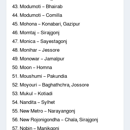
43. Modumoti – Bhairab
44. Modumoti – Comilla
45. Mohona – Konabari, Gazipur
46. Momtaj – Sirajgonj
47. Monica – Sayestagonj
48. Monihar – Jessore
49. Monowar – Jamalpur
50. Moon – Homna
51. Moushumi – Pakundia
52. Moyouri – Baghathchra, Jossore
53. Mukul – Kotiadi
54. Nandita – Sylhet
55. New Metro – Narayangonj
56. New Rojonigondha – Chala, Sirajgonj
57. Nobin – Manikgonj