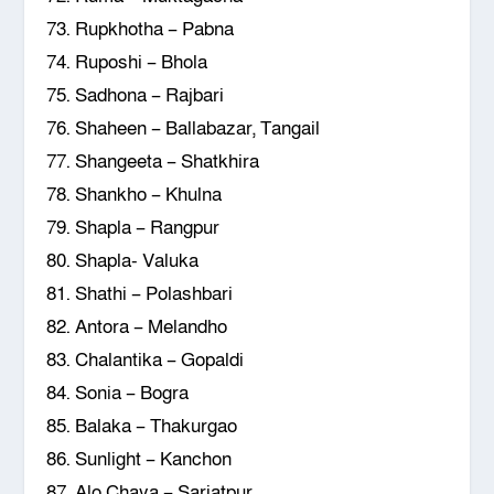
73. Rupkhotha – Pabna
74. Ruposhi – Bhola
75. Sadhona – Rajbari
76. Shaheen – Ballabazar, Tangail
77. Shangeeta – Shatkhira
78. Shankho – Khulna
79. Shapla – Rangpur
80. Shapla- Valuka
81. Shathi – Polashbari
82. Antora – Melandho
83. Chalantika – Gopaldi
84. Sonia – Bogra
85. Balaka – Thakurgao
86. Sunlight – Kanchon
87. Alo Chaya – Sariatpur