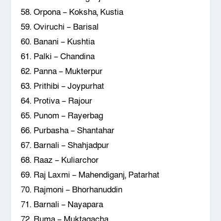
58. Orpona – Koksha, Kustia
59. Oviruchi – Barisal
60. Banani – Kushtia
61. Palki – Chandina
62. Panna – Mukterpur
63. Prithibi – Joypurhat
64. Protiva – Rajour
65. Punom – Rayerbag
66. Purbasha – Shantahar
67. Barnali – Shahjadpur
68. Raaz – Kuliarchor
69. Raj Laxmi – Mahendiganj, Patarhat
70. Rajmoni – Bhorhanuddin
71. Barnali – Nayapara
72. Ruma – Muktagacha