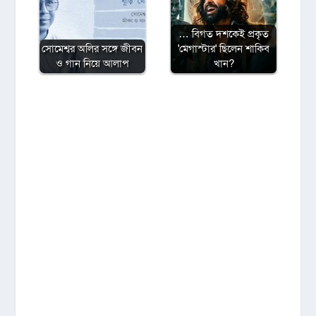
… বিগত দশকেই প্রকৃত
সোমেশ্বর অলির সঙ্গে জীবন
'মেগাস্টার' ছিলেন শাকিব
ও গান নিয়ে আলাপ
খান?