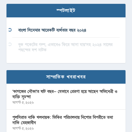
স্পটলাইট
বাংলা সিনেমার আরেকটি ব্যর্থতার বছর ২০২৪
বুক পকেটের গল্প, এভাবেও ফিরে আসা যায়’সহ ২০২৪ সালের
পছন্দের দশ নাটক
সাম্প্রতিক খবরাখবর
‘কাগজের নৌকা’র ষাট বছর— যেভাবে প্রেরণা হয়ে আছেন অভিনেত্রী ও
ব্যক্তি সুচন্দা
আগস্ট ৫, ২০২৬
পুলসিরাত নাকি খলনায়ক: ভিকির পরিচালনায় নিশোর বিপরীতে তমা
নাকি মেহজাবীন
আগস্ট ৫, ২০২৬