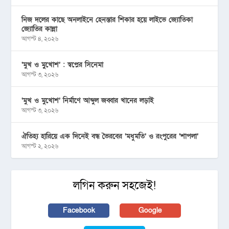
নিজ দলের কাছে অনলাইনে হেনস্তার শিকার হয়ে লাইভে জ্যোতিকা
জ্যোতির কান্না
আগস্ট ৪, ২০২৬
‘মুখ ও মু্খোশ’ : স্বপ্নের সিনেমা
আগস্ট ৩, ২০২৬
‘মুখ ও মুখোশ’ নির্মাণে আব্দুল জব্বার খানের লড়াই
আগস্ট ৩, ২০২৬
ঐতিহ্য হারিয়ে এক দিনেই বন্ধ ভৈরবের ‘মধুমতি’ ও রংপুরের ‘শাপলা’
আগস্ট ২, ২০২৬
লগিন করুন সহজেই!
Facebook
Google