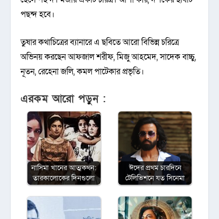
পছন্দ হবে।
তুষার কথাচিত্রের ব্যানারে এ ছবিতে আরো বিভিন্ন চরিত্রে
অভিনয় করছেন আফজাল শরীফ, মিজু আহমেদ, সাদেক বাচ্চু,
নূতন, রেহেনা জলি, কমল পাটেকার প্রভৃতি।
এরকম আরো পড়ুন :
নাসিমা খানের আত্মকথন:
ঈদের প্রথম চারদিনে
তারকালোকের দিনগুলো
টেলিভিশনে যত সিনেমা