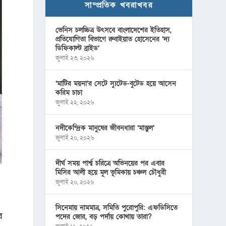
সাম্প্রতিক খবরাখবর
ভেনিস চলচ্চিত্র উৎসবে বাংলাদেশের ইতিহাস,
প্রতিযোগিতা বিভাগে রুবাইয়াত হোসেনের ‘দ্য
ডিফিকাল্ট ব্রাইড’
জুলাই ২৩, ২০২৬
‘মাটির ময়না’র সেটে স্যুটেড-বুটেড হয়ে আসেন
করিম চাচা
জুলাই ২২, ২০২৬
নদীকেন্দ্রিক মানুষের জীবনধারা ‘মাস্তুল’
জুলাই ২০, ২০২৬
দীর্ঘ সময় পার্শ্ব চরিত্রে অভিনয়ের পর এবার
মিসির আলী হয়ে মূল ভূমিকায় চঞ্চল চৌধুরী
জুলাই ২০, ২০২৬
সিনেমায় নামমাত্র, সমিতি পুরোপুরি: এফডিসিতে
র
পদের জোর, বড় পর্দায় কোথায় তারা?