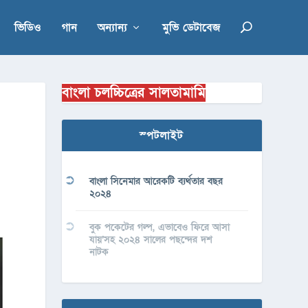
ভিডিও
গান
অন্যান্য
মুভি ডেটাবেজ
বাংলা চলচ্চিত্রের সালতামামি
স্পটলাইট
বাংলা সিনেমার আরেকটি ব্যর্থতার বছর
২০২৪
বুক পকেটের গল্প, এভাবেও ফিরে আসা
যায়’সহ ২০২৪ সালের পছন্দের দশ
নাটক