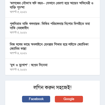
‘কাগজের নৌকা’র ষাট বছর— যেভাবে প্রেরণা হয়ে আছেন অভিনেত্রী ও
ব্যক্তি সুচন্দা
আগস্ট ৫, ২০২৬
পুলসিরাত নাকি খলনায়ক: ভিকির পরিচালনায় নিশোর বিপরীতে তমা
নাকি মেহজাবীন
আগস্ট ৫, ২০২৬
নিজ দলের কাছে অনলাইনে হেনস্তার শিকার হয়ে লাইভে জ্যোতিকা
জ্যোতির কান্না
আগস্ট ৪, ২০২৬
‘মুখ ও মু্খোশ’ : স্বপ্নের সিনেমা
আগস্ট ৩, ২০২৬
লগিন করুন সহজেই!
Facebook
Google