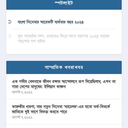
স্পটলাইট
বাংলা সিনেমার আরেকটি ব্যর্থতার বছর ২০২৪
বুক পকেটের গল্প, এভাবেও ফিরে আসা যায়’সহ ২০২৪ সালের
পছন্দের দশ নাটক
সাম্প্রতিক খবরাখবর
এক গভীর বেদনাকে জীবন রক্ষার আন্দোলনে রূপ দিয়েছিলাম, এখন তা
সারা দেশের মানুষের: ইলিয়াস কাঞ্চন
আগস্ট ৭, ২০২৬
ফারুকীর ধারণা, তার নতুন সিনেমা ‘ব্যাচেলর’-এর মতো তর্ক-বিতর্কে
জাতিকে দুই ভাগে বিভক্ত করতে পারে
আগস্ট ৭, ২০২৬