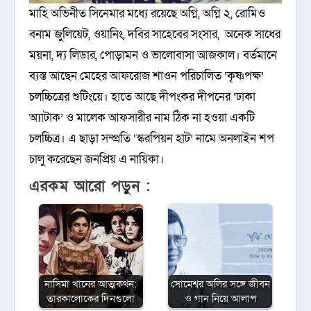
মাহি অভিনীত সিনেমার মধ্যে রয়েছে অগ্নি, অগ্নি ২, রোমিও
বনাম জুলিয়েট, ওয়ানিং, দবির সাহেবের সংসার, অনেক সাধের
ময়না, দ্য লিডার, পোড়ামন ও ভালোবাসা আজকাল। বর্তমানে
ব্যস্ত আছেন মেহের আফরোজ শাওন পরিচালিত ‘কৃষ্ণপক্ষ’
চলচ্চিত্রের শুটিংয়ে। হাতে আছে দীপংকর দীপনের ‘ঢাকা
অ্যাটাক’ ও মালেক আফসারীর নাম ঠিক না হওয়া একটি
চলচ্চিত্র। এ ছাড়া সম্প্রতি ‘স্করপিয়ন হাট’ নামে অনলাইন শপ
চালু করেছেন জনপ্রিয় এ নায়িকা।
এরকম আরো পড়ুন :
নাসিমা খানের আত্মকথন:
সোমেশ্বর অলির সঙ্গে জীবন
তারকালোকের দিনগুলো
ও গান নিয়ে আলাপ