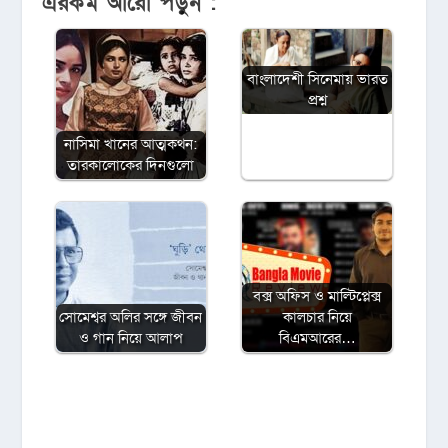
এরকম আরো পড়ুন :
বাংলাদেশী সিনেমায় ভারত
প্রশ্ন
নাসিমা খানের আত্মকথন:
তারকালোকের দিনগুলো
বক্স অফিস ও মাল্টিপ্লেক্স
সোমেশ্বর অলির সঙ্গে জীবন
কালচার নিয়ে
ও গান নিয়ে আলাপ
বিএমআরের…