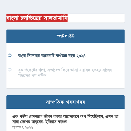
বাংলা চলচ্চিত্রের সালতামামি
স্পটলাইট
বাংলা সিনেমার আরেকটি ব্যর্থতার বছর ২০২৪
বুক পকেটের গল্প, এভাবেও ফিরে আসা যায়’সহ ২০২৪ সালের
পছন্দের দশ নাটক
সাম্প্রতিক খবরাখবর
এক গভীর বেদনাকে জীবন রক্ষার আন্দোলনে রূপ দিয়েছিলাম, এখন তা
সারা দেশের মানুষের: ইলিয়াস কাঞ্চন
আগস্ট ৭, ২০২৬