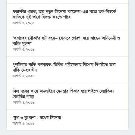
ফারুকীর ধারণা, তার নতুন সিনেমা ‘ব্যাচেলর’-এর মতো তর্ক-বিতর্কে
জাতিকে দুই ভাগে বিভক্ত করতে পারে
আগস্ট ৭, ২০২৬
‘কাগজের নৌকা’র ষাট বছর— যেভাবে প্রেরণা হয়ে আছেন অভিনেত্রী ও
ব্যক্তি সুচন্দা
আগস্ট ৫, ২০২৬
পুলসিরাত নাকি খলনায়ক: ভিকির পরিচালনায় নিশোর বিপরীতে তমা
নাকি মেহজাবীন
আগস্ট ৫, ২০২৬
নিজ দলের কাছে অনলাইনে হেনস্তার শিকার হয়ে লাইভে জ্যোতিকা
জ্যোতির কান্না
আগস্ট ৪, ২০২৬
‘মুখ ও মু্খোশ’ : স্বপ্নের সিনেমা
আগস্ট ৩, ২০২৬