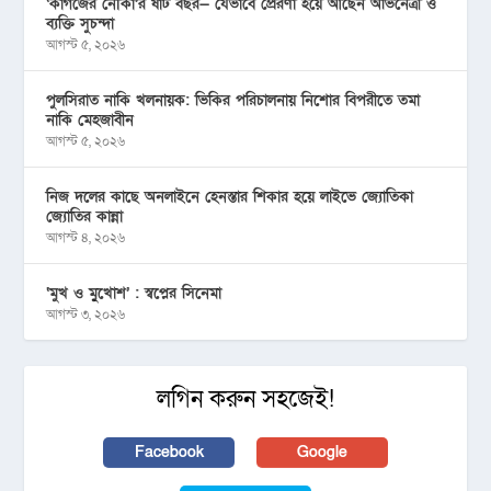
‘কাগজের নৌকা’র ষাট বছর— যেভাবে প্রেরণা হয়ে আছেন অভিনেত্রী ও
ব্যক্তি সুচন্দা
আগস্ট ৫, ২০২৬
পুলসিরাত নাকি খলনায়ক: ভিকির পরিচালনায় নিশোর বিপরীতে তমা
নাকি মেহজাবীন
আগস্ট ৫, ২০২৬
নিজ দলের কাছে অনলাইনে হেনস্তার শিকার হয়ে লাইভে জ্যোতিকা
জ্যোতির কান্না
আগস্ট ৪, ২০২৬
‘মুখ ও মু্খোশ’ : স্বপ্নের সিনেমা
আগস্ট ৩, ২০২৬
লগিন করুন সহজেই!
Facebook
Google