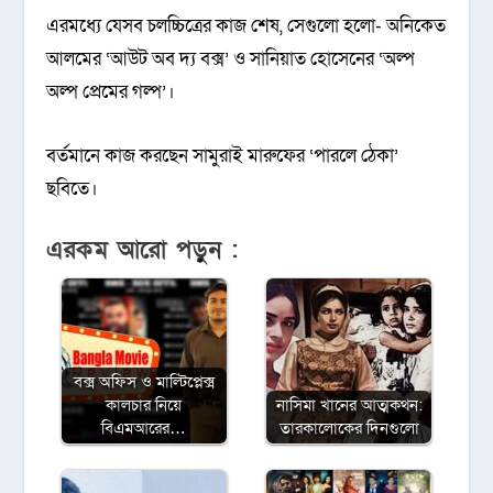
এরমধ্যে যেসব চলচ্চিত্রের কাজ শেষ, সেগুলো হলো- অনিকেত
আলমের ‘আউট অব দ্য বক্স’ ও সানিয়াত হোসেনের ‘অল্প
অল্প প্রেমের গল্প’।
বর্তমানে কাজ করছেন সামুরাই মারুফের ‘পারলে ঠেকা’
ছবিতে।
এরকম আরো পড়ুন :
বক্স অফিস ও মাল্টিপ্লেক্স
কালচার নিয়ে
নাসিমা খানের আত্মকথন:
বিএমআরের…
তারকালোকের দিনগুলো