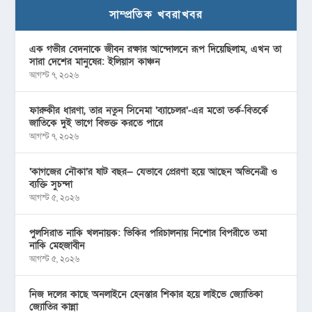
সাম্প্রতিক খবরাখবর
এক গভীর বেদনাকে জীবন রক্ষার আন্দোলনে রূপ দিয়েছিলাম, এখন তা
সারা দেশের মানুষের: ইলিয়াস কাঞ্চন
আগস্ট ৭, ২০২৬
ফারুকীর ধারণা, তার নতুন সিনেমা ‘ব্যাচেলর’-এর মতো তর্ক-বিতর্কে
জাতিকে দুই ভাগে বিভক্ত করতে পারে
আগস্ট ৭, ২০২৬
‘কাগজের নৌকা’র ষাট বছর— যেভাবে প্রেরণা হয়ে আছেন অভিনেত্রী ও
ব্যক্তি সুচন্দা
আগস্ট ৫, ২০২৬
পুলসিরাত নাকি খলনায়ক: ভিকির পরিচালনায় নিশোর বিপরীতে তমা
নাকি মেহজাবীন
আগস্ট ৫, ২০২৬
নিজ দলের কাছে অনলাইনে হেনস্তার শিকার হয়ে লাইভে জ্যোতিকা
জ্যোতির কান্না