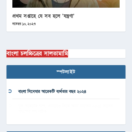
প্রথম সপ্তাহে যে সব হলে ‘যন্ত্রণা’
নভেম্বর ১০, ২০২৩
বাংলা চলচ্চিত্রের সালতামামি
স্পটলাইট
বাংলা সিনেমার আরেকটি ব্যর্থতার বছর ২০২৪
বুক পকেটের গল্প, এভাবেও ফিরে আসা যায়’সহ ২০২৪ সালের
পছন্দের দশ নাটক