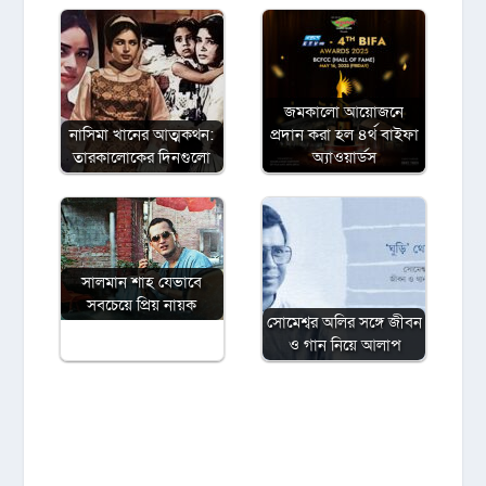
জমকালো আয়োজনে
নাসিমা খানের আত্মকথন:
প্রদান করা হল ৪র্থ বাইফা
তারকালোকের দিনগুলো
অ্যাওয়ার্ডস
সালমান শাহ যেভাবে
সবচেয়ে প্রিয় নায়ক
সোমেশ্বর অলির সঙ্গে জীবন
ও গান নিয়ে আলাপ