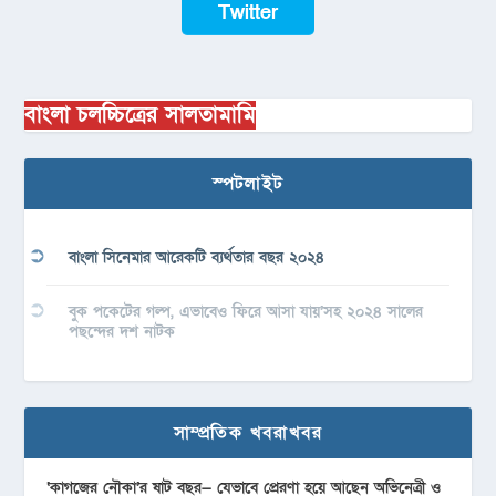
Twitter
বাংলা চলচ্চিত্রের সালতামামি
স্পটলাইট
বাংলা সিনেমার আরেকটি ব্যর্থতার বছর ২০২৪
বুক পকেটের গল্প, এভাবেও ফিরে আসা যায়’সহ ২০২৪ সালের
পছন্দের দশ নাটক
সাম্প্রতিক খবরাখবর
‘কাগজের নৌকা’র ষাট বছর— যেভাবে প্রেরণা হয়ে আছেন অভিনেত্রী ও