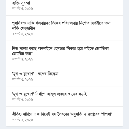
ব্যক্তি সুচন্দা
আগস্ট ৫, ২০২৬
পুলসিরাত নাকি খলনায়ক: ভিকির পরিচালনায় নিশোর বিপরীতে তমা
নাকি মেহজাবীন
আগস্ট ৫, ২০২৬
নিজ দলের কাছে অনলাইনে হেনস্তার শিকার হয়ে লাইভে জ্যোতিকা
জ্যোতির কান্না
আগস্ট ৪, ২০২৬
‘মুখ ও মু্খোশ’ : স্বপ্নের সিনেমা
আগস্ট ৩, ২০২৬
‘মুখ ও মুখোশ’ নির্মাণে আব্দুল জব্বার খানের লড়াই
আগস্ট ৩, ২০২৬
ঐতিহ্য হারিয়ে এক দিনেই বন্ধ ভৈরবের ‘মধুমতি’ ও রংপুরের ‘শাপলা’
আগস্ট ২, ২০২৬