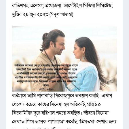
রাতিশসহ অনেকে; প্রযোজনা: ভার্সেটাইল মিডিয়া লিমিটেড;
মুক্তি: ২৯ জুন ২০২৩ (ঈদুল আজহা)
বর্তমানে আমি নানাবাড়ি পিরোজপুরে অবস্থান করছি। এখান
থেকে সবচেয়ে কাছের সিনেমা হল অভিরুচি, প্রায় ৪০
কিলোমিটার দূরে বরিশাল শহরে অবস্থিত। জীবনে সিনেমা
দেখতে গিয়ে অনেক পাগলামো করেছি, ‘প্রিয়তমা’ দেখার জন্য