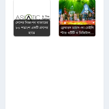
দেশের বিজ্ঞাপন বাজারের
৮০ শতাংশ একটি গ্রুপের
ব্লেন্ডারস চয়েস–দ্য ডেইলি
হাতে
স্টার ওটিটি ও ডিজিটাল…