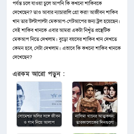
পর্যন্ত চলে যাওয়া চুলে আপনি কি কখনো শাকিবকে
দেখেছেন? তাও আবার ন্যাচারালি গ্রো করা! আজীবন শাকিব
খান তার উল্টাপাল্টা মেকআপ-গেটআপের জন্য ট্রল হয়েছেন।
সেই শাকিব খানকে এবার আমরা একটা নিখুঁত প্রস্থেটিক
মেকআপ নিতে দেখলাম। বুড়ো বয়সের শাকিব খান দেখতে
কেমন হবে, সেটা দেখলাম। এভাবে কি কখনো শাকিব খানকে
দেখেছেন?
এরকম আরো পড়ুন :
সোমেশ্বর অলির সঙ্গে জীবন
নাসিমা খানের আত্মকথন:
ও গান নিয়ে আলাপ
তারকালোকের দিনগুলো