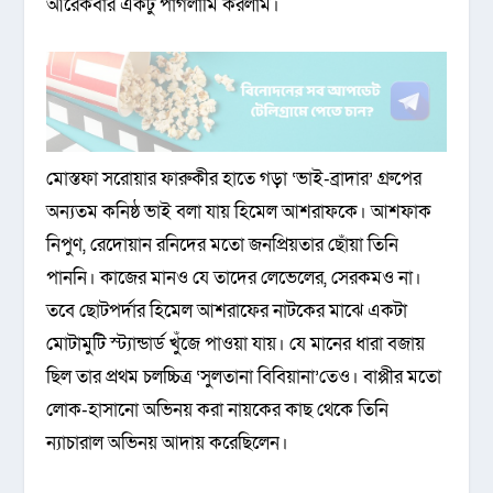
আরেকবার একটু পাগলামি করলাম।
মোস্তফা সরোয়ার ফারুকীর হাতে গড়া ‘ভাই-ব্রাদার’ গ্রুপের
অন্যতম কনিষ্ঠ ভাই বলা যায় হিমেল আশরাফকে। আশফাক
নিপুণ, রেদোয়ান রনিদের মতো জনপ্রিয়তার ছোঁয়া তিনি
পাননি। কাজের মানও যে তাদের লেভেলের, সেরকমও না।
তবে ছোটপর্দার হিমেল আশরাফের নাটকের মাঝে একটা
মোটামুটি স্ট্যান্ডার্ড খুঁজে পাওয়া যায়। যে মানের ধারা বজায়
ছিল তার প্রথম চলচ্চিত্র ‘সুলতানা বিবিয়ানা’তেও। বাপ্পীর মতো
লোক-হাসানো অভিনয় করা নায়কের কাছ থেকে তিনি
ন্যাচারাল অভিনয় আদায় করেছিলেন।