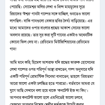
পেয়েছি। সোমেশ্বর অলির লেখা ও প্রিন্স মাহমুদের সুরে
রিয়াদের ‘ঈশ্বর’ গানটা গল্পের সঙ্গে যাচ্ছিল, শুনতেও ভালো
লাগছিল। বাকি গানগুলো বেকার ছবির দৈর্ঘ্য বাড়িয়েছে। এর
মধ্যে আমাদের ওপার বাংলার শ্রদ্ধেয় আকাশ সেনের ভালো
অবদান রয়েছে। তার সুর করা দুটি গানের একটাও অথেনটিক
কোনো ফিল দেয় না। রেডিমেড মিউজিশিয়ানের রেডিমেড
গান!
আমি মনে করি, হিমেল আশরাফ যদি শ্রদ্ধেয় ফারুক হোসেনের
লেখা গল্পের ওপর পরিপূর্ণ আস্থা রাখতেন, গল্প অনুসারে যদি
একটি পরিপূর্ণ রোমান্টিক সিনেমা বানাতেন, তাহলে ‘প্রিয়তমা’
আরো ভালো একটা চলচ্চিত্র হতে পারতো। বর্তমানে আমরা যে
যুগে আছি সেখানে বলা হয়ে থাকে ‘কনটেন্ট ইজ দ্য কিং’।
আপনার কনটেন্ট ভালো হলে এমনিতেই ভালো চলবে,
সেজন্যে আপনার বিশেষ শ্রেণীর দর্শককে টার্গেট করার