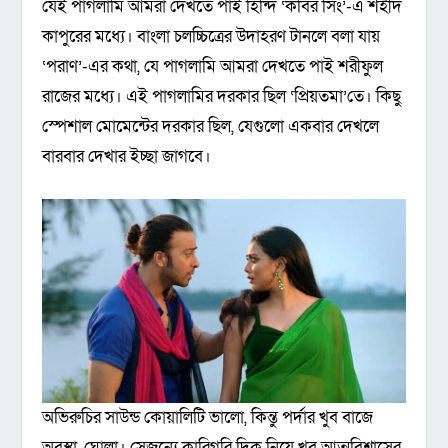
যেই পাগলামি আমরা দেখতে পাই হিন্দি ‘কবির সিং’-এ শহীদ
কাপুরের মধ্যে। বাংলা চলচ্চিত্রের উদাহরণ টানলে বলা যায়
‘পরাণ’-এর কথা, যে পাগলামি আমরা দেখতে পাই শরীফুল
রাজের মধ্যে। এই পাগলামির দরকার ছিল ‘প্রিয়তমা’তে। কিছু
স্পেশাল মোমেন্টের দরকার ছিল, যেগুলো একবার দেখলে
বারবার দেখার ইচ্ছা জাগবে।
অভিরুচির সাউন্ড কোয়ালিটি ভালো, কিন্তু পর্দার খুব বাজে
অবস্থা, ঘোলা। সেজন্যে কারিগরি দিক নিয়ে খুব আত্মবিশ্বাসের