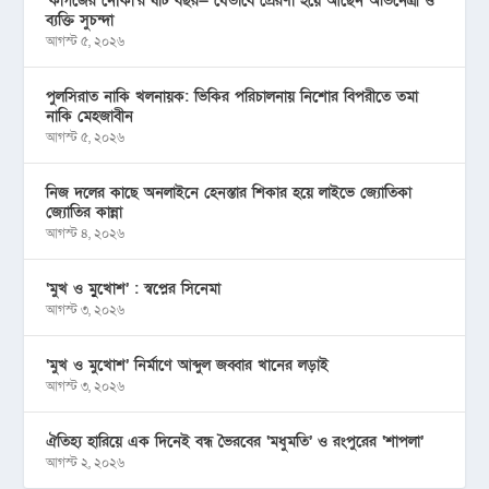
‘কাগজের নৌকা’র ষাট বছর— যেভাবে প্রেরণা হয়ে আছেন অভিনেত্রী ও
ব্যক্তি সুচন্দা
আগস্ট ৫, ২০২৬
পুলসিরাত নাকি খলনায়ক: ভিকির পরিচালনায় নিশোর বিপরীতে তমা
নাকি মেহজাবীন
আগস্ট ৫, ২০২৬
নিজ দলের কাছে অনলাইনে হেনস্তার শিকার হয়ে লাইভে জ্যোতিকা
জ্যোতির কান্না
আগস্ট ৪, ২০২৬
‘মুখ ও মু্খোশ’ : স্বপ্নের সিনেমা
আগস্ট ৩, ২০২৬
‘মুখ ও মুখোশ’ নির্মাণে আব্দুল জব্বার খানের লড়াই
আগস্ট ৩, ২০২৬
ঐতিহ্য হারিয়ে এক দিনেই বন্ধ ভৈরবের ‘মধুমতি’ ও রংপুরের ‘শাপলা’
আগস্ট ২, ২০২৬