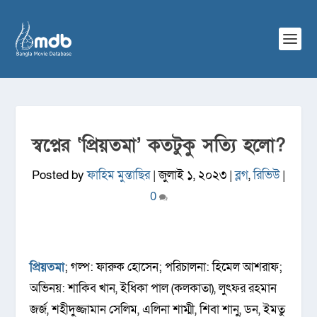
স্বপ্নের ‘প্রিয়তমা’ কতটুকু সত্যি হলো?
Posted by
ফাহিম মুন্তাছির
|
জুলাই ১, ২০২৩
|
ব্লগ
,
রিভিউ
|
0
প্রিয়তমা
; গল্প: ফারুক হোসেন; পরিচালনা: হিমেল আশরাফ;
অভিনয়: শাকিব খান, ইধিকা পাল (কলকাতা), লুৎফর রহমান
জর্জ, শহীদুজ্জামান সেলিম, এলিনা শাম্মী, শিবা শানু, ডন, ইমতু