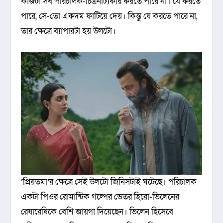
কাজটা সব পরিচালক-চিত্রনাট্যকার করতে পারে না। যে করতে
পারে, সে-তো একদম ফাটিয়ে দেয়। কিন্তু যে করতে পারে না,
তার ক্ষেত্রে ব্যাপারটা হয় উলটো।
‘প্রিয়তমা’র ক্ষেত্রে সেই উলটো জিনিসটাই ঘটেছে। পরিচালক
একটা পিওর রোমান্টিক গল্পের ভেতর হিরো-ভিলেনের
রেষারেষিকে বেশি জায়গা দিয়েছেন। ভিলেন হিসেবে