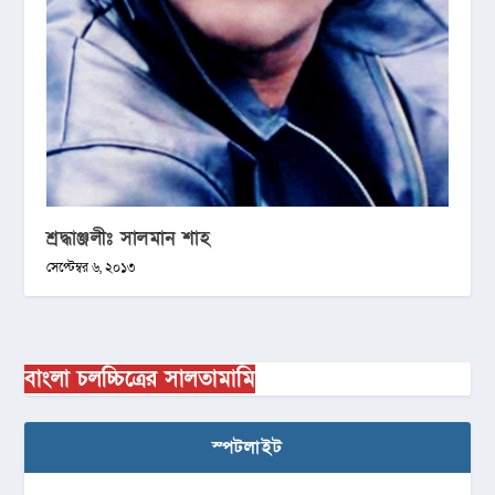
শ্রদ্ধাঞ্জলীঃ সালমান শাহ
সেপ্টেম্বর ৬, ২০১৩
বাংলা চলচ্চিত্রের সালতামামি
স্পটলাইট