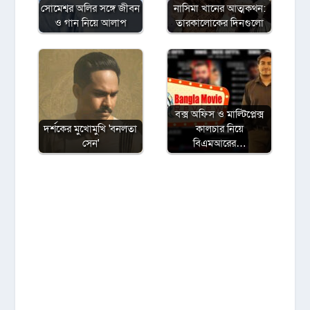
সোমেশ্বর অলির সঙ্গে জীবন
নাসিমা খানের আত্মকথন:
ও গান নিয়ে আলাপ
তারকালোকের দিনগুলো
বক্স অফিস ও মাল্টিপ্লেক্স
দর্শকের মুখোমুখি 'বনলতা
কালচার নিয়ে
সেন'
বিএমআরের…