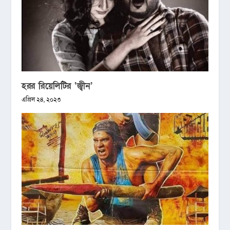
হরর রিয়েলিটির ‘জ্বীন’
এপ্রিল ২৪, ২০২৩