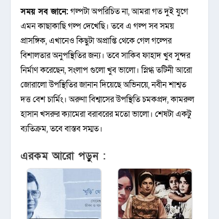
সময় সব জানে:
গল্পটা অপরিচিত না, আমরা গত দুই যুগে
এমন কাছাকাছি গল্প দেখেছি। তবে এ গল্প সব সময়
প্রাসঙ্গিক, এখানেও কিছুটা অপ্রাপ্তি থেকে গেল গল্পের
বিশালতার অনুপস্থিতির জন্য। তবে সাকিব ফাহাদ খুব সুন্দর
নির্মাণ করেছেন, সংলাপ গুলো খুব ভালো। স্নিগ্ধ তটিনী আরো
জোরালো উপস্থিতির জানান দিয়েছে অভিনয়ে, নবীন শাশ্বত
দত্ত বেশ চার্মিং। অরুণা বিশ্বাসের উপস্থিতি চমকপ্রদ, কামরুল
হাসান খসরুর ক্যামেরা বরাবরের মতো ভালো। শেষটা একটু
ব্যতিক্রম, তবে বাস্তব সম্মত।
এরকম আরো পড়ুন :