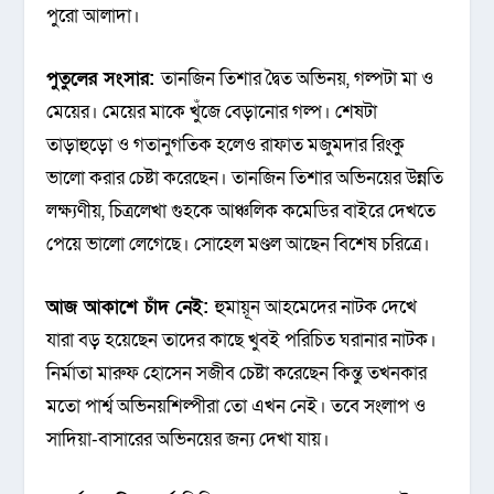
পুরো আলাদা।
পুতুলের সংসার:
তানজিন তিশার দ্বৈত অভিনয়, গল্পটা মা ও
মেয়ের। মেয়ের মাকে খুঁজে বেড়ানোর গল্প। শেষটা
তাড়াহুড়ো ও গতানুগতিক হলেও রাফাত মজুমদার রিংকু
ভালো করার চেষ্টা করেছেন। তানজিন তিশার অভিনয়ের উন্নতি
লক্ষ্যণীয়, চিত্রলেখা গুহকে আঞ্চলিক কমেডির বাইরে দেখতে
পেয়ে ভালো লেগেছে। সোহেল মণ্ডল আছেন বিশেষ চরিত্রে।
আজ আকাশে চাঁদ নেই:
হুমায়ূন আহমেদের নাটক দেখে
যারা বড় হয়েছেন তাদের কাছে খুবই পরিচিত ঘরানার নাটক।
নির্মাতা মারুফ হোসেন সজীব চেষ্টা করেছেন কিন্তু তখনকার
মতো পার্শ্ব অভিনয়শিল্পীরা তো এখন নেই। তবে সংলাপ ও
সাদিয়া-বাসারের অভিনয়ের জন্য দেখা যায়।