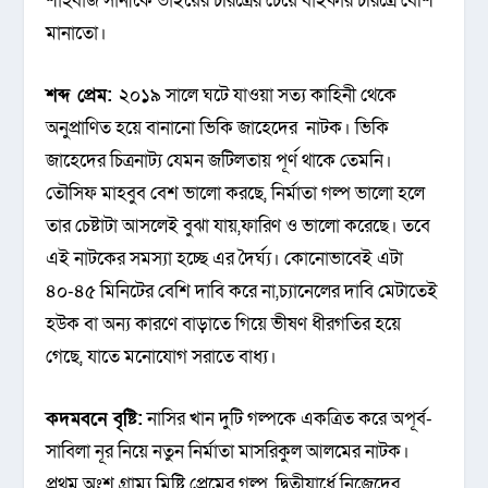
শাহবাজ সানীকে ভাইয়ের চরিত্রের চেয়ে বাইকার চরিত্রে বেশি
মানাতো।
শব্দ প্রেম:
২০১৯ সালে ঘটে যাওয়া সত্য কাহিনী থেকে
অনুপ্রাণিত হয়ে বানানো ভিকি জাহেদের নাটক। ভিকি
জাহেদের চিত্রনাট্য যেমন জটিলতায় পূর্ণ থাকে তেমনি।
তৌসিফ মাহবুব বেশ ভালো করছে, নির্মাতা গল্প ভালো হলে
তার চেষ্টাটা আসলেই বুঝা যায়,ফারিণ ও ভালো করেছে। তবে
এই নাটকের সমস্যা হচ্ছে এর দৈর্ঘ্য। কোনোভাবেই এটা
৪০-৪৫ মিনিটের বেশি দাবি করে না,চ্যানেলের দাবি মেটাতেই
হউক বা অন্য কারণে বাড়াতে গিয়ে ভীষণ ধীরগতির হয়ে
গেছে, যাতে মনোযোগ সরাতে বাধ্য।
কদমবনে বৃষ্টি:
নাসির খান দুটি গল্পকে একত্রিত করে অপূর্ব-
সাবিলা নূর নিয়ে নতুন নির্মাতা মাসরিকুল আলমের নাটক।
প্রথম অংশ গ্রাম্য মিষ্টি প্রেমের গল্প, দ্বিতীয়ার্ধে নিজেদের