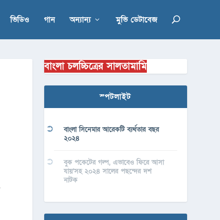
ভিডিও
গান
অন্যান্য
মুভি ডেটাবেজ
বাংলা চলচ্চিত্রের সালতামামি
স্পটলাইট
বাংলা সিনেমার আরেকটি ব্যর্থতার বছর
২০২৪
বুক পকেটের গল্প, এভাবেও ফিরে আসা
যায়’সহ ২০২৪ সালের পছন্দের দশ
নাটক
ত