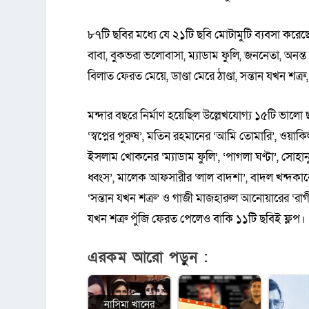
৮৭টি ছবির মধ্যে যে ২১টি ছবি মোটামুটি ব্যবসা করেছে সে
বাবা, বুকভরা ভলোবাসা, ম্যাডাম ফুলি, জননেতা, অনন
বিলাত ফেরত মেয়ে, ডাণ্ডা মেরে ঠাণ্ডা, সন্তান যখন শত
মন্দার বছরে নির্মাণ হয়েছিল উল্লেখযোগ্য ১৫টি ভাল
‘স্বপ্নের পুরুষ’, মতিন রহমানের ‘আমি তোমারি’, ওয়া
ইসলাম খোকনের ‘ম্যাডাম ফুলি’, ‘পাগলা ঘণ্টা’, সোহা
ধ্বংস’, মালেক আফসারীর ‘লাল বাদশা’, বাদল খন্দকার
‘সন্তান যখন শত্রু’ ও গাজী মাজহারুল আনোয়ারের ‘রাগ
যখন শত্রু পুঁজি ফেরত পেলেও বাকি ১১টি ছবিই ফ্লপ।
এরকম আরো পড়ুন :
নাসিমা খানের