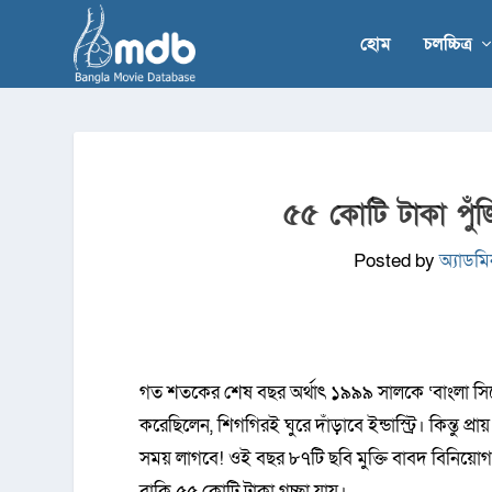
হোম
চলচ্চিত্র
৫৫ কোটি টাকা পুঁ
Posted by
অ্যাডম
গত শতকের শেষ বছর অর্থাৎ ১৯৯৯ সালকে ‘বাংলা সিনে
করেছিলেন, শিগগিরই ঘুরে দাঁড়াবে ইন্ডাস্ট্রি। কিন্তু 
সময় লাগবে! ওই বছর ৮৭টি ছবি মুক্তি বাবদ বিনিয়
বাকি ৫৫ কোটি টাকা গচ্ছা যায়।