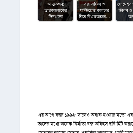
আত্মকথন:
বক্স অফিস ও
সোমেশ্বর 
তারকালোকের
মাল্টিপ্লেক্স কালচার
জীবন ও 
দিনগুলো
নিয়ে বিএমআরের…
আ
এর আগে বছর ১৯৯৮ সালেও অবাক হওয়ার মতো একটি বিষয
তাদের মধ্যে অনেক নির্মাতা বক্স অফিসে ছবি হিট কর
সোহানুর রহমান সোহান, ওয়াকিল আহমেদ, গাজী মাজ