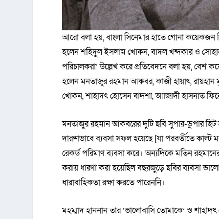
আরো বলা হয়, বাংলা সিনেমার হাতে গোনা কয়েকজন ন
হলেন শহিদুল ইসলাম খোকন, বাদল খন্দকার ও সোহানু
পরিচালকরা’ উল্লেখ করে প্রতিবেদনে বলা হয়, বেশ ক
হলেন মনতাজুর রহমান আকবর, কাজী হায়াৎ, রায়হান 
খোকন, শাহাদৎ হোসেন বাদশা, আাজাদী হাসনাত ফিরোজ
মনতাজুর রহমান আকবরের দুটি ছবি সুপার-ডুপার হিট হয়
দারুণভাবে ব্যবসা সফল হয়েছে [যা পরবর্তীতে কাল্ট
রেকর্ড পরিমাণ ব্যবসা করে। অন্যদিকে মতিন রহমানের 
করায় ধারণা করা হয়েছিল বছরজুড়ে ছবির ব্যবসা ভালো য
ধারাবাহিকতা রক্ষা করতে পারেননি।
মহম্মাদ হাননান তার ‘ভালোবাসি তোমাকে’ ও শাহাদৎ হ