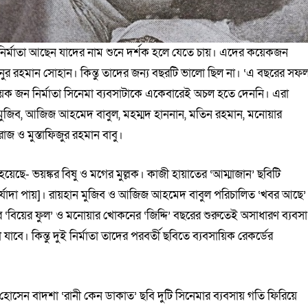
ির্মাতা আছেন যাদের নাম শুনে দর্শক হলে যেতে চায়। এদের কয়েকজন
র রহমান সোহান। কিন্তু তাদের জন্য বছরটি ভালো ছিল না। ‘এ বছরের সফ
য়েক জন নির্মাতা সিনেমা ব্যবসাটাকে একেবারেই অচল হতে দেননি। এরা
মুজিব, আজিজ আহমেদ বাবুল, মহম্মদ হাননান, মতিন রহমান, মনোয়ার
 ও মুস্তাফিজুর রহমান বাবু।
েছে- ভয়ঙ্কর বিষু ও মগের মুল্লক। কাজী হায়াতের ‘আম্মাজান’ ছবিটি
 মর্যাদা পায়]। রায়হান মুজিব ও আজিজ আহমেদ বাবুল পরিচালিত ‘খবর আছে’
‘বিয়ের ফুল’ ও মনোয়ার খোকনের ‘জিদ্দি’ বছরের শুরুতেই অসাধারণ ব্যবসা
াবে। কিন্তু দুই নির্মাতা তাদের পরবর্তী ছবিতে ব্যবসায়িক রেকর্ডের
োসেন বাদশা ‘রানী কেন ডাকাত’ ছবি দুটি সিনেমার ব্যবসায় গতি ফিরিয়ে