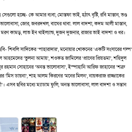
গুলো হচ্ছে- কে আমার ব্যবা, মোস্তফা ভাই, হঠাৎ বৃষ্টি, রবি মাস্তান, ভণ্ড
্ত ভালোবাসা, জোর, জবরদখল, বাঘের থাবা. লাল বাদশা, কদম আলী মাস্তান,
্রু, মরণ কামড়, লাভ ইন থাইল্যান্ড, দুজন দুজনার, রাজার ভাই বাদশা ও ধর।
ো ছবি- শিবলি সাদিকের ‘পাহারাদার’, মনোয়ার খোকনের ‘একটি সংসারের গল্প’
কিল আহমেদের ‘ভুলনা আমায়’, শওকত জামিলের ‘প্রাণের প্রিয়তমা’, শহিদুল
নুর রহমান সোহানের ‘অনন্ত ভালোবাসা’, ইস্পাহানি আরিফ জাহানের ‘শত্রু
ের ‘মিস ডায়না’, শাহ আলম কিরণের ‘মনের মিলন’, নায়করাজ রাজ্জাকের
ী’। এসব ছবির মধ্যে ম্যাডাম ফুলি, অনন্ত ভালোবাসা, লাল বাদশা ও সন্তান