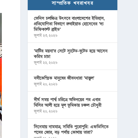
সাম্প্রতিক খবরাখবর
ভেনিস চলচ্চিত্র উৎসবে বাংলাদেশের ইতিহাস,
প্রতিযোগিতা বিভাগে রুবাইয়াত হোসেনের ‘দ্য
ডিফিকাল্ট ব্রাইড’
জুলাই ২৩, ২০২৬
‘মাটির ময়না’র সেটে স্যুটেড-বুটেড হয়ে আসেন
করিম চাচা
জুলাই ২২, ২০২৬
নদীকেন্দ্রিক মানুষের জীবনধারা ‘মাস্তুল’
জুলাই ২০, ২০২৬
দীর্ঘ সময় পার্শ্ব চরিত্রে অভিনয়ের পর এবার
মিসির আলী হয়ে মূল ভূমিকায় চঞ্চল চৌধুরী
জুলাই ২০, ২০২৬
সিনেমায় নামমাত্র, সমিতি পুরোপুরি: এফডিসিতে
পদের জোর, বড় পর্দায় কোথায় তারা?