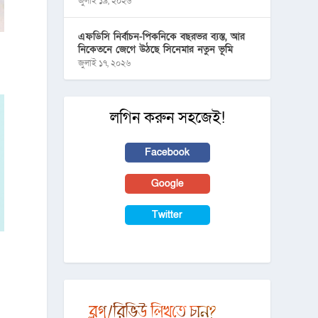
জুলাই ১৯, ২০২৬
এফডিসি নির্বাচন-পিকনিকে বছরভর ব্যস্ত, আর
নিকেতনে জেগে উঠছে সিনেমার নতুন ভূমি
জুলাই ১৭, ২০২৬
লগিন করুন সহজেই!
Facebook
Google
Twitter