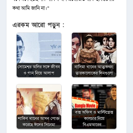
কথা আমি জানি না।”
এরকম আরো পড়ুন :
সোমেশ্বর অলির সঙ্গে জীবন
নাসিমা খানের আত্মকথন:
ও গান নিয়ে আলাপ
তারকালোকের দিনগুলো
বক্স অফিস ও মাল্টিপ্লেক্স
শাকিব খানের আসন পোক্ত
কালচার নিয়ে
করেছে ঈদের সিনেমা
বিএমআরের…