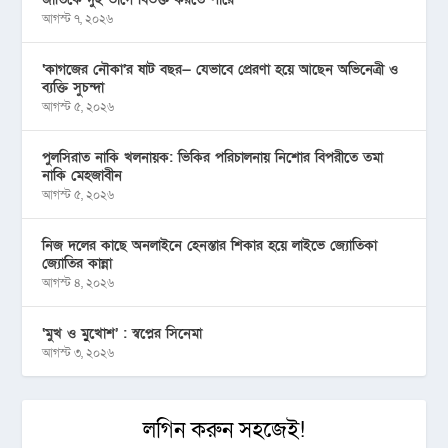
আগস্ট ৭, ২০২৬
‘কাগজের নৌকা’র ষাট বছর— যেভাবে প্রেরণা হয়ে আছেন অভিনেত্রী ও
ব্যক্তি সুচন্দা
আগস্ট ৫, ২০২৬
পুলসিরাত নাকি খলনায়ক: ভিকির পরিচালনায় নিশোর বিপরীতে তমা
নাকি মেহজাবীন
আগস্ট ৫, ২০২৬
নিজ দলের কাছে অনলাইনে হেনস্তার শিকার হয়ে লাইভে জ্যোতিকা
জ্যোতির কান্না
আগস্ট ৪, ২০২৬
‘মুখ ও মু্খোশ’ : স্বপ্নের সিনেমা
আগস্ট ৩, ২০২৬
লগিন করুন সহজেই!