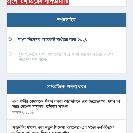
বাংলা চলচ্চিত্রের সালতামামি
স্পটলাইট
বাংলা সিনেমার আরেকটি ব্যর্থতার বছর ২০২৪
বুক পকেটের গল্প, এভাবেও ফিরে আসা যায়’সহ ২০২৪ সালের
পছন্দের দশ নাটক
সাম্প্রতিক খবরাখবর
এক গভীর বেদনাকে জীবন রক্ষার আন্দোলনে রূপ দিয়েছিলাম, এখন তা
সারা দেশের মানুষের: ইলিয়াস কাঞ্চন
আগস্ট ৭, ২০২৬
ফারুকীর ধারণা, তার নতুন সিনেমা ‘ব্যাচেলর’-এর মতো তর্ক-বিতর্কে
জাতিকে দুই ভাগে বিভক্ত করতে পারে