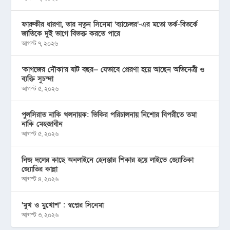
ফারুকীর ধারণা, তার নতুন সিনেমা ‘ব্যাচেলর’-এর মতো তর্ক-বিতর্কে
জাতিকে দুই ভাগে বিভক্ত করতে পারে
আগস্ট ৭, ২০২৬
‘কাগজের নৌকা’র ষাট বছর— যেভাবে প্রেরণা হয়ে আছেন অভিনেত্রী ও
ব্যক্তি সুচন্দা
আগস্ট ৫, ২০২৬
পুলসিরাত নাকি খলনায়ক: ভিকির পরিচালনায় নিশোর বিপরীতে তমা
নাকি মেহজাবীন
আগস্ট ৫, ২০২৬
নিজ দলের কাছে অনলাইনে হেনস্তার শিকার হয়ে লাইভে জ্যোতিকা
জ্যোতির কান্না
আগস্ট ৪, ২০২৬
‘মুখ ও মু্খোশ’ : স্বপ্নের সিনেমা
আগস্ট ৩, ২০২৬