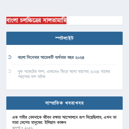
বাংলা চলচ্চিত্রের সালতামামি
স্পটলাইট
বাংলা সিনেমার আরেকটি ব্যর্থতার বছর ২০২৪
বুক পকেটের গল্প, এভাবেও ফিরে আসা যায়’সহ ২০২৪ সালের
পছন্দের দশ নাটক
সাম্প্রতিক খবরাখবর
এক গভীর বেদনাকে জীবন রক্ষার আন্দোলনে রূপ দিয়েছিলাম, এখন তা
সারা দেশের মানুষের: ইলিয়াস কাঞ্চন
আগস্ট ৭, ২০২৬