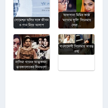
আফসানা মিমির কণ্ঠে
সোমেশ্বর অলির সঙ্গে জীবন
‘ম্যাডাম ফুলি’ সিনেমায়
ও গান নিয়ে আলাপ
সেরা…
বাংলাদেশী সিনেমায় ভারত
প্রশ্ন
নাসিমা খানের আত্মকথন:
তারকালোকের দিনগুলো