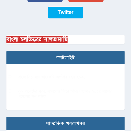
Twitter
বাংলা চলচ্চিত্রের সালতামামি
স্পটলাইট
বাংলা সিনেমার আরেকটি ব্যর্থতার বছর ২০২৪
বুক পকেটের গল্প, এভাবেও ফিরে আসা যায়’সহ ২০২৪ সালের
পছন্দের দশ নাটক
সাম্প্রতিক খবরাখবর