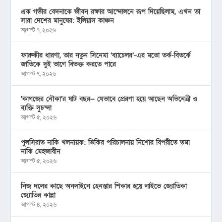
এক গভীর বেদনাকে জীবন রক্ষার আন্দোলনে রূপ দিয়েছিলাম, এখন তা
সারা দেশের মানুষের: ইলিয়াস কাঞ্চন
আগস্ট ৭, ২০২৬
ফারুকীর ধারণা, তার নতুন সিনেমা ‘ব্যাচেলর’-এর মতো তর্ক-বিতর্কে
জাতিকে দুই ভাগে বিভক্ত করতে পারে
আগস্ট ৭, ২০২৬
‘কাগজের নৌকা’র ষাট বছর— যেভাবে প্রেরণা হয়ে আছেন অভিনেত্রী ও
ব্যক্তি সুচন্দা
আগস্ট ৫, ২০২৬
পুলসিরাত নাকি খলনায়ক: ভিকির পরিচালনায় নিশোর বিপরীতে তমা
নাকি মেহজাবীন
আগস্ট ৫, ২০২৬
নিজ দলের কাছে অনলাইনে হেনস্তার শিকার হয়ে লাইভে জ্যোতিকা
জ্যোতির কান্না
আগস্ট ৪, ২০২৬