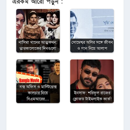
এরকম আরো পড়ুন :
নাসিমা খানের আত্মকথন:
সোমেশ্বর অলির সঙ্গে জীবন
তারকালোকের দিনগুলো
ও গান নিয়ে আলাপ
বক্স অফিস ও মাল্টিপ্লেক্স
কালচার নিয়ে
ইনসাফ: শরিফুল রাজের
বিএমআরের…
ক্লোজড টাইমলাইক কার্ভ!