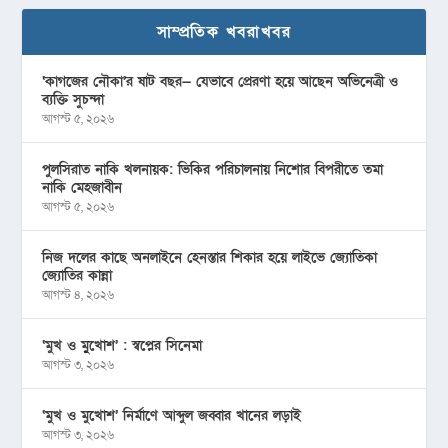
সাম্প্রতিক খবরাখবর
‘কাগজের নৌকা’র ষাট বছর— যেভাবে প্রেরণা হয়ে আছেন অভিনেত্রী ও
ব্যক্তি সুচন্দা
আগস্ট ৫, ২০২৬
পুলসিরাত নাকি খলনায়ক: ভিকির পরিচালনায় নিশোর বিপরীতে তমা
নাকি মেহজাবীন
আগস্ট ৫, ২০২৬
নিজ দলের কাছে অনলাইনে হেনস্তার শিকার হয়ে লাইভে জ্যোতিকা
জ্যোতির কান্না
আগস্ট ৪, ২০২৬
‘মুখ ও মু্খোশ’ : স্বপ্নের সিনেমা
আগস্ট ৩, ২০২৬
‘মুখ ও মুখোশ’ নির্মাণে আব্দুল জব্বার খানের লড়াই
আগস্ট ৩, ২০২৬