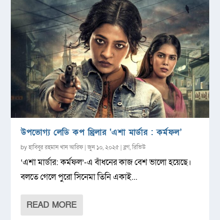
উপভোগ্য লেডি কপ থ্রিলার ‘এশা মার্ডার : কর্মফল’
by
হাবিবুর রহমান খান আরিফ
|
জুন ১০, ২০২৫
|
ব্লগ
,
রিভিউ
‘এশা মার্ডার: কর্মফল’-এ বাঁধনের কাজ বেশ ভালো হয়েছে।
বলতে গেলে পুরো সিনেমা তিনি একাই...
READ MORE