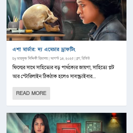
এশা মার্ডার: দ্য এমেচার ড্রাফটিং
by
মাহফুজ সিদ্দিকী হিমালয়
|
আগস্ট ১৪, ২০২৫
|
ব্লগ
,
রিভিউ
ফিল্মের সাথে সাহিত্যের বড় পার্থক্যের জায়গা, সাহিত্যে প্লট
আর স্টোরিলাইন ঠিকঠাক হলেও সাবস্ক্রাইবার...
READ MORE