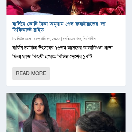
বার্লিনে কোটি টাকা অনুদান পেল রুবাইয়াতের ‘দ্য
ডিফিকাল্ট ব্রাইড’
by
নিউজ ডেস্ক
|
ফেব্রুয়ারি ১৬, ২০২৬
|
চলচ্চিত্রের খবর
,
নির্মাণাধীন
বার্লিন চলচ্চিত্র উৎসবের ৭৬তম আসরের ‘ফন্ডাজিওন প্রাডা
ফিল্ম ফান্ড’ বিজয়ী হয়েছে বিভিন্ন দেশের ১৪টি...
READ MORE