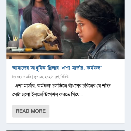
আমাদের আধুনিক থ্রিলার ‘এশা মার্ডার: কর্মফল’
by
রহমান মতি
|
জুন ১৪, ২০২৫
|
ব্লগ
,
রিভিউ
‘এশা মার্ডার: কর্মফল’ চলচ্চিত্রে বাঁধনের চরিত্রের যে শক্তি
সেটা হলো ইনভেস্টিগেশন করতে গিয়ে...
READ MORE