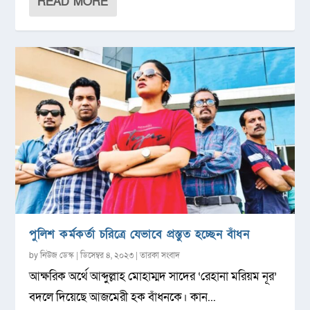
READ MORE
পুলিশ কর্মকর্তা চরিত্রে যেভাবে প্রস্তুত হচ্ছেন বাঁধন
by
নিউজ ডেস্ক
|
ডিসেম্বর ৪, ২০২৩
|
তারকা সংবাদ
আক্ষরিক অর্থে আব্দুল্লাহ মোহাম্মদ সাদের ‘রেহানা মরিয়ম নূর’
বদলে দিয়েছে আজমেরী হক বাঁধনকে। কান...