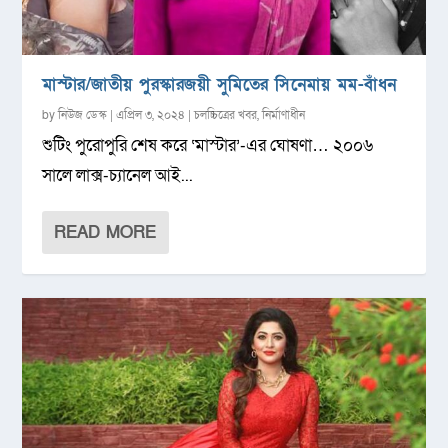
মাস্টার/জাতীয় পুরস্কারজয়ী সুমিতের সিনেমায় মম-বাঁধন
by
নিউজ ডেস্ক
|
এপ্রিল ৩, ২০২৪
|
চলচ্চিত্রের খবর
,
নির্মাণাধীন
শুটিং পুরোপুরি শেষ করে ‘মাস্টার’-এর ঘোষণা… ২০০৬
সালে লাক্স-চ্যানেল আই...
READ MORE