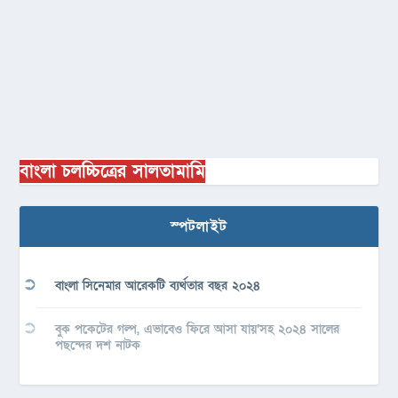
বাংলা চলচ্চিত্রের সালতামামি
স্পটলাইট
বাংলা সিনেমার আরেকটি ব্যর্থতার বছর ২০২৪
বুক পকেটের গল্প, এভাবেও ফিরে আসা যায়’সহ ২০২৪ সালের
পছন্দের দশ নাটক