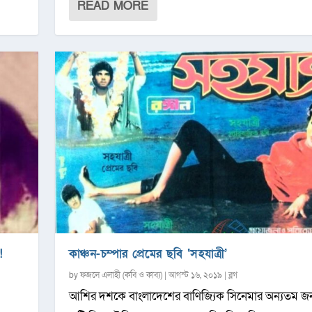
READ MORE
!
কাঞ্চন-চম্পার প্রেমের ছবি ‘সহযাত্রী’
by
ফজলে এলাহী (কবি ও কাব্য)
|
আগস্ট ১৬, ২০১৯
|
ব্লগ
আশির দশকে বাংলাদেশের বাণিজ্যিক সিনেমার অন্যতম জন