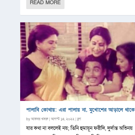
READ MORE
পালাবি কোথায়: এরা পালায় না, মুখোশের আড়ালে থাকে
by
আকবর খসরু
|
আগস্ট ১৪, ২০২২
|
ব্লগ
যার কথা না বললেই নয়; তিনি হুমায়ূন ফরীদি, দুর্দান্ত অভিনয়