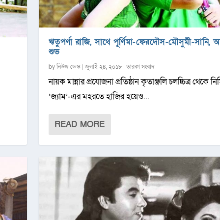
ঋতুপর্ণা রাজি, সাথে পূর্ণিমা-ফেরদৌস-মৌসুমী-সানি, অ
শুভ
by
নিউজ ডেস্ক
|
জুলাই ২৪, ২০১৮
|
তারকা সংবাদ
নায়ক মান্নার প্রযোজনা প্রতিষ্ঠান কৃতাঞ্জলি চলচ্চিত্র থেকে নির
‌‘জ্যাম’-এর মহরতে হাজির হয়েও...
READ MORE