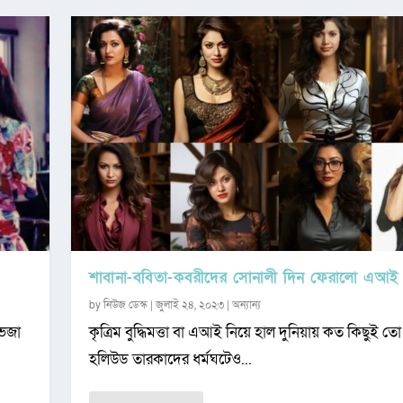
শাবানা-ববিতা-কবরীদের সোনালী দিন ফেরালো এআই
by
নিউজ ডেস্ক
|
জুলাই ২৪, ২০২৩
|
অন্যান্য
ভেজা
কৃত্রিম বুদ্ধিমত্তা বা এআই নিয়ে হাল দুনিয়ায় কত কিছুই ত
হলিউড তারকাদের ধর্মঘটেও...