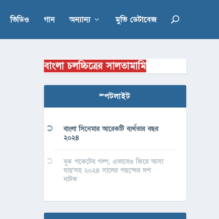
ভিডিও
গান
অন্যান্য
মুভি ডেটাবেজ
বাংলা চলচ্চিত্রের সালতামামি
স্পটলাইট
বাংলা সিনেমার আরেকটি ব্যর্থতার বছর
২০২৪
বুক পকেটের গল্প, এভাবেও ফিরে আসা
যায়’সহ ২০২৪ সালের পছন্দের দশ
নাটক