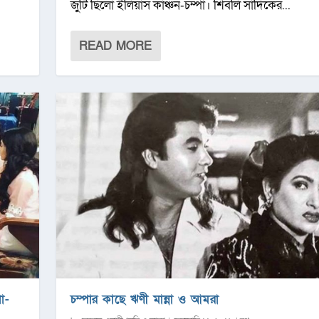
জুটি ছিলো ইলিয়াস কাঞ্চন-চম্পা। শিবলি সাদিকের...
READ MORE
া-
চম্পার কাছে ঋণী মান্না ও আমরা