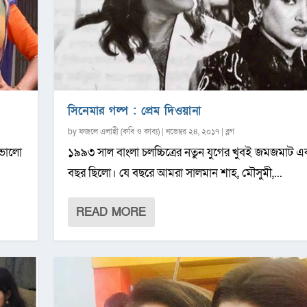
সিনেমার গল্প : প্রেম দিওয়ানা
by
ফজলে এলাহী (কবি ও কাব্য)
|
নভেম্বর ২৪, ২০১৭
|
ব্লগ
 ভালো
১৯৯৩ সাল বাংলা চলচ্চিত্রের নতুন যুগের খুবই জমজমাট এ
বছর ছিলো। যে বছরে আমরা সালমান শাহ, মৌসুমী,...
READ MORE