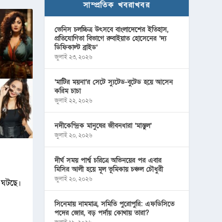
সাম্প্রতিক খবরাখবর
ভেনিস চলচ্চিত্র উৎসবে বাংলাদেশের ইতিহাস,
প্রতিযোগিতা বিভাগে রুবাইয়াত হোসেনের ‘দ্য
ডিফিকাল্ট ব্রাইড’
জুলাই ২৩, ২০২৬
‘মাটির ময়না’র সেটে স্যুটেড-বুটেড হয়ে আসেন
করিম চাচা
জুলাই ২২, ২০২৬
নদীকেন্দ্রিক মানুষের জীবনধারা ‘মাস্তুল’
জুলাই ২০, ২০২৬
দীর্ঘ সময় পার্শ্ব চরিত্রে অভিনয়ের পর এবার
মিসির আলী হয়ে মূল ভূমিকায় চঞ্চল চৌধুরী
জুলাই ২০, ২০২৬
ো ঘটছে।
সিনেমায় নামমাত্র, সমিতি পুরোপুরি: এফডিসিতে
পদের জোর, বড় পর্দায় কোথায় তারা?