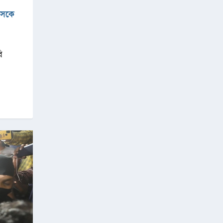
উসকে
ি