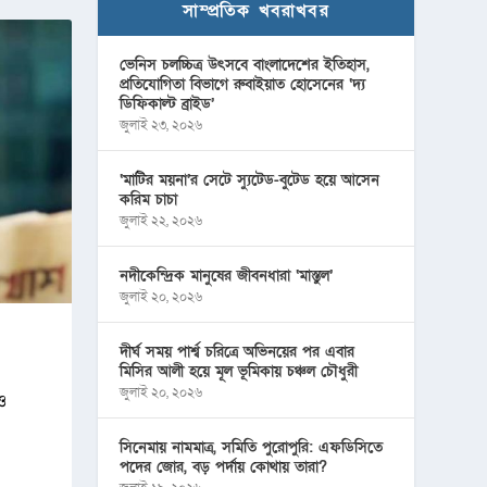
সাম্প্রতিক খবরাখবর
ভেনিস চলচ্চিত্র উৎসবে বাংলাদেশের ইতিহাস,
প্রতিযোগিতা বিভাগে রুবাইয়াত হোসেনের ‘দ্য
ডিফিকাল্ট ব্রাইড’
জুলাই ২৩, ২০২৬
‘মাটির ময়না’র সেটে স্যুটেড-বুটেড হয়ে আসেন
করিম চাচা
জুলাই ২২, ২০২৬
নদীকেন্দ্রিক মানুষের জীবনধারা ‘মাস্তুল’
জুলাই ২০, ২০২৬
দীর্ঘ সময় পার্শ্ব চরিত্রে অভিনয়ের পর এবার
মিসির আলী হয়ে মূল ভূমিকায় চঞ্চল চৌধুরী
জুলাই ২০, ২০২৬
ও
সিনেমায় নামমাত্র, সমিতি পুরোপুরি: এফডিসিতে
পদের জোর, বড় পর্দায় কোথায় তারা?