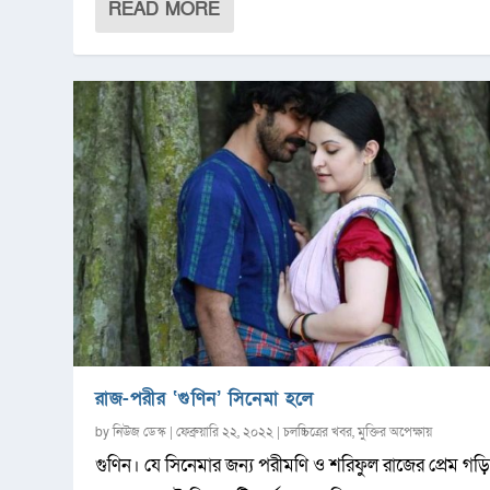
READ MORE
রাজ-পরীর ‘গুণিন’ সিনেমা হলে
by
নিউজ ডেস্ক
|
ফেব্রুয়ারি ২২, ২০২২
|
চলচ্চিত্রের খবর
,
মুক্তির অপেক্ষায়
গুণিন। যে সিনেমার জন্য পরীমণি ও শরিফুল রাজের প্রেম গড়