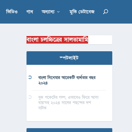
ভিডিও
গান
অন্যান্য
মুভি ডেটাবেজ
বাংলা চলচ্চিত্রের সালতামামি
স্পটলাইট
বাংলা সিনেমার আরেকটি ব্যর্থতার বছর
২০২৪
বুক পকেটের গল্প, এভাবেও ফিরে আসা
যায়’সহ ২০২৪ সালের পছন্দের দশ
নাটক