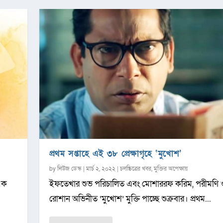
প্রথম সপ্তাহে এই ৩৮ প্রেক্ষাগৃহে ‘মুখোশ’
by
নিউজ ডেস্ক
|
মার্চ ২, ২০২২
|
চলচ্চিত্রের খবর
,
মুক্তির অপেক্ষায়
এক
ইফতেখার শুভ পরিচালিত এবং মোশাররফ করিম, পরীমণি 
রোশান অভিনীত ‘মুখোশ’ মুক্তি পাচ্ছে শুক্রবার। প্রথম...