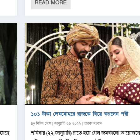
READ MORE
১০১ টাকা দেনমোহরে রাজকে বিয়ে করলেন পরী
by
নিউজ ডেস্ক
|
জানুয়ারি ২৩, ২০২২
|
তারকা সংবাদ
িয়েছে
শনিবার (২২ জানুয়ারি) রাতে হয়ে গেল জমকালো আয়োজনে