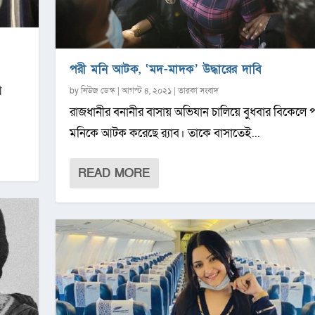
পরী মনি আটক, ‘মদ-মাদক’ উদ্ধারের দাবি
থ
by
নিউজ ডেস্ক
|
আগস্ট ৪, ২০২১
|
তারকা সংবাদ
রাজধানীর বনানীর বাসায় অভিযান চালিয়ে বুধবার বিকেলে 
মনিকে আটক করেছে র‍্যাব। তাকে বাসাতেই...
READ MORE