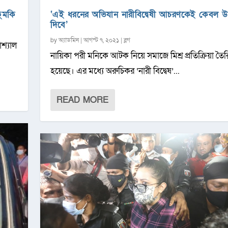
হুমকি
‘এই ধরনের অভিযান নারীবিদ্বেষী আচরণকেই কেবল 
দিবে’
by
অ্যাডমিন
|
আগস্ট ৭, ২০২১
|
ব্লগ
োশ্যাল
নায়িকা পরী মনিকে আটক নিয়ে সমাজে মিশ্র প্রতিক্রিয়া তৈর
হয়েছে। এর মধ্যে অরুচিকর ‘নারী বিদ্বেষ’...
READ MORE