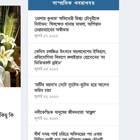
সাম্প্রতিক খবরাখবর
‘প্রেশার কুকার’ অভিনেত্রী স্নিগ্ধা চৌধুরীকে
নির্যাতন: খিলক্ষেত থানায় মামলা, আশিয়ান
চেয়ারম্যানের অস্বীকার
জুলাই ২৭, ২০২৬
ভেনিস চলচ্চিত্র উৎসবে বাংলাদেশের ইতিহাস,
প্রতিযোগিতা বিভাগে রুবাইয়াত হোসেনের ‘দ্য
ডিফিকাল্ট ব্রাইড’
জুলাই ২৩, ২০২৬
‘মাটির ময়না’র সেটে স্যুটেড-বুটেড হয়ে আসেন
করিম চাচা
জুলাই ২২, ২০২৬
নদীকেন্দ্রিক মানুষের জীবনধারা ‘মাস্তুল’
 কিছু কি
জুলাই ২০, ২০২৬
দীর্ঘ সময় পার্শ্ব চরিত্রে অভিনয়ের পর এবার
মিসির আলী হয়ে মূল ভূমিকায় চঞ্চল চৌধুরী