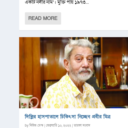
একটি নদীর নাম’। মুক্তি পায় ১৯৭৩...
READ MORE
দিল্লির হাসপাতালে চিকিৎসা নিচ্ছেন প্রবীর মিত্র
by
নিউজ ডেস্ক
|
ফেব্রুয়ারি ১০, ২০২২
|
তারকা সংবাদ