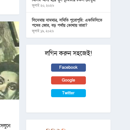
জুলাই ২০, ২০২৬
সিনেমায় নামমাত্র, সমিতি পুরোপুরি: এফডিসিতে
পদের জোর, বড় পর্দায় কোথায় তারা?
জুলাই ১৯, ২০২৬
লগিন করুন সহজেই!
Facebook
Google
Twitter
েলুনে