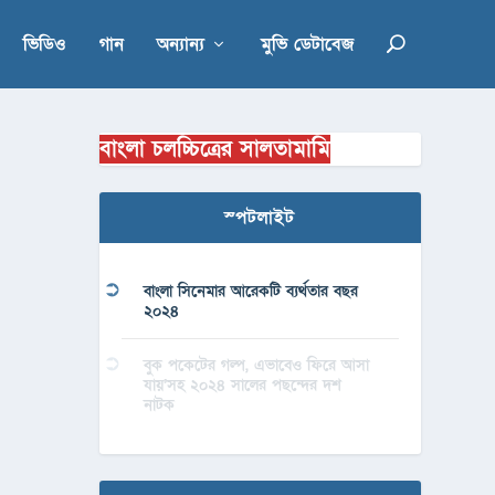
ভিডিও
গান
অন্যান্য
মুভি ডেটাবেজ
বাংলা চলচ্চিত্রের সালতামামি
স্পটলাইট
বাংলা সিনেমার আরেকটি ব্যর্থতার বছর
২০২৪
বুক পকেটের গল্প, এভাবেও ফিরে আসা
যায়’সহ ২০২৪ সালের পছন্দের দশ
নাটক