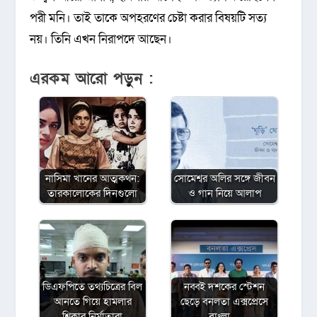
পরী মনি। তাই তাকে অপহরণের চেষ্টা করার বিষয়টি সত্য
নয়। তিনি এখন নিরাপদে আছেন।
এরকম আরো পড়ুন :
নাসিমা খানের আত্মকথন:
সোমেশ্বর অলির সঙ্গে জীবন
তারকালোকের দিনগুলো
ও গান নিয়ে আলাপ
ডিএফপিতে তথ্যচিত্রের বিল
নব্বই দশকের স্টেশন
আনতে গিয়ে হামলার
ছেড়ে বনলতা এক্সপ্রেসে
শিকার নির্মাতারা
বাংলা…