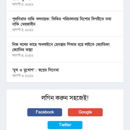
আগস্ট ৫, ২০২৬
পুলসিরাত নাকি খলনায়ক: ভিকির পরিচালনায় নিশোর বিপরীতে তমা
নাকি মেহজাবীন
আগস্ট ৫, ২০২৬
নিজ দলের কাছে অনলাইনে হেনস্তার শিকার হয়ে লাইভে জ্যোতিকা
জ্যোতির কান্না
আগস্ট ৪, ২০২৬
‘মুখ ও মু্খোশ’ : স্বপ্নের সিনেমা
আগস্ট ৩, ২০২৬
লগিন করুন সহজেই!
Facebook
Google
Twitter