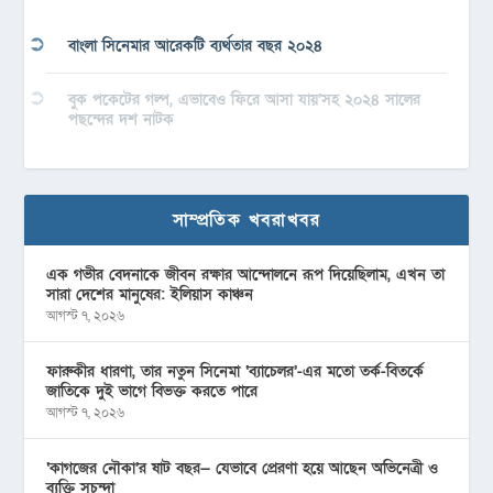
বাংলা সিনেমার আরেকটি ব্যর্থতার বছর ২০২৪
বুক পকেটের গল্প, এভাবেও ফিরে আসা যায়’সহ ২০২৪ সালের
পছন্দের দশ নাটক
সাম্প্রতিক খবরাখবর
এক গভীর বেদনাকে জীবন রক্ষার আন্দোলনে রূপ দিয়েছিলাম, এখন তা
সারা দেশের মানুষের: ইলিয়াস কাঞ্চন
আগস্ট ৭, ২০২৬
ফারুকীর ধারণা, তার নতুন সিনেমা ‘ব্যাচেলর’-এর মতো তর্ক-বিতর্কে
জাতিকে দুই ভাগে বিভক্ত করতে পারে
আগস্ট ৭, ২০২৬
‘কাগজের নৌকা’র ষাট বছর— যেভাবে প্রেরণা হয়ে আছেন অভিনেত্রী ও
ব্যক্তি সুচন্দা