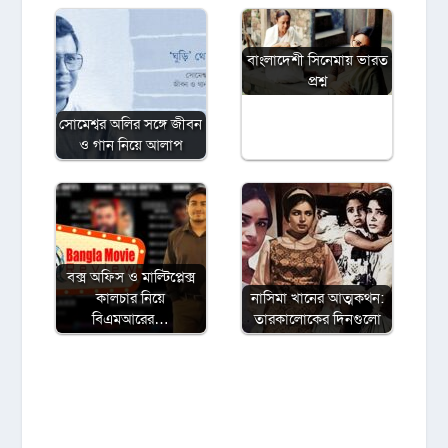
বাংলাদেশী সিনেমায় ভারত
প্রশ্ন
সোমেশ্বর অলির সঙ্গে জীবন
ও গান নিয়ে আলাপ
বক্স অফিস ও মাল্টিপ্লেক্স
কালচার নিয়ে
নাসিমা খানের আত্মকথন:
বিএমআরের…
তারকালোকের দিনগুলো