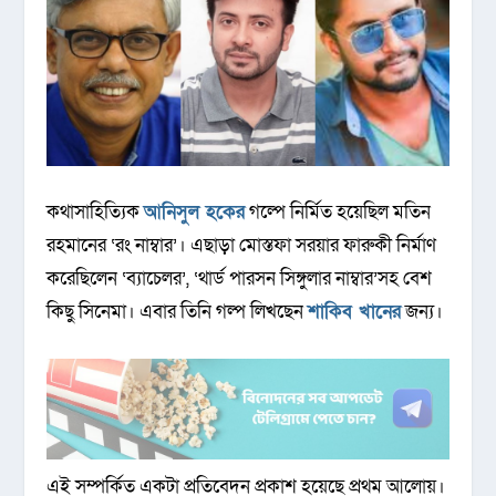
কথাসাহিত্যিক
আনিসুল হকের
গল্পে নির্মিত হয়েছিল মতিন
রহমানের ‘রং নাম্বার’। এছাড়া মোস্তফা সরয়ার ফারুকী নির্মাণ
করেছিলেন ‘ব্যাচেলর’, ‘থার্ড পারসন সিঙ্গুলার নাম্বার’সহ বেশ
কিছু সিনেমা। এবার তিনি গল্প লিখছেন
শাকিব খানের
জন্য।
এই সম্পর্কিত একটা প্রতিবেদন প্রকাশ হয়েছে প্রথম আলোয়।