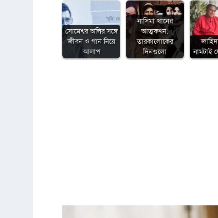
নাসিমা খানের
সোমেশ্বর অলির সঙ্গে
আত্মকথন:
জীবন ও গান নিয়ে
তারকালোকের
জাহিদ
আলাপ
দিনগুলো
নামটাই য