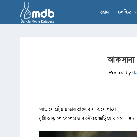
হোম
চলচ্চিত্র
আফসানা 
Posted by
র
‘বাতাসে ছোঁয়ায় তার ভালোবাসা এসে লাগে
দৃষ্টি আড়ালে গেলেও তার সৌরভ জড়িয়ে থাকে’…♥♪