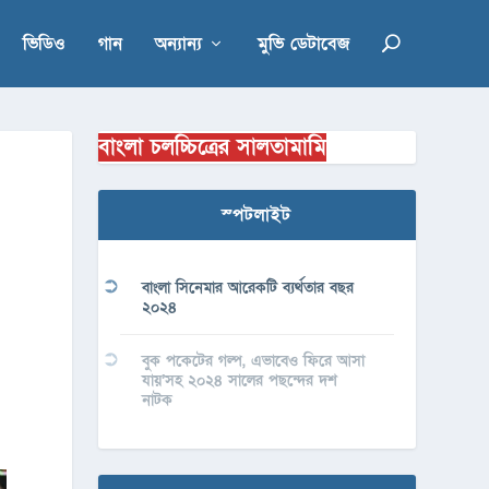
ভিডিও
গান
অন্যান্য
মুভি ডেটাবেজ
বাংলা চলচ্চিত্রের সালতামামি
স্পটলাইট
বাংলা সিনেমার আরেকটি ব্যর্থতার বছর
২০২৪
বুক পকেটের গল্প, এভাবেও ফিরে আসা
যায়’সহ ২০২৪ সালের পছন্দের দশ
নাটক