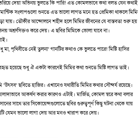
 আর মন ভরিয়ে দেয়া অভিনয় ভুলতে কি পারি! এত কোমলভাবে কথা বলত যেন কথাই
মান্টিক সংলাপগুলো শুনতে এত ভালো লাগত মনে হত প্রেমিকা থাকলে মিমি
ড়া যায়। তৌকীর আন্দোলনে শহীদ হলে মিমির জীবনের যে বাস্তবতা শুরু হয়
িনয় অশ্রুসিক্তও করে দেয়। এ ছবির মিমিকে ভোলা যাবে না।
পাই।
ু মা, পৃথিবীতে নেই তুলনা’ গানটির কথাও কে ভুলতে পারে! মিষ্টি হাসির
হৃত হয়েছে শুধু ঐ একটা কারণেই মিমির কথা শুনতে মিষ্টি লাগত তাই।
উৎসব’ ছবিতে হাজির। এখানেও যথারীতি মিমির কথার সৌন্দর্য রয়েছে।
আলাদাভাবে আকর্ষণ করার কারণও এটাই। মার্জিত, কোমল স্বরে কথা বলার
নের সাথে তার সিকোয়েন্সগুলোতে ছবির গুরুত্বপূর্ণ কিছু ঘটনা থেকে যায়
ত্রটি যেমন ভালো লাগা দেয় আর মনও খারাপ করে দেয়।