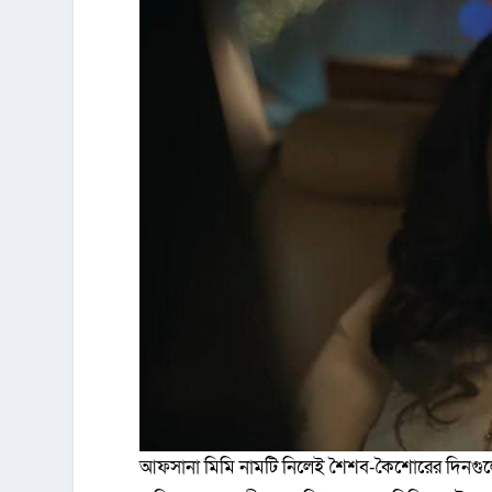
আফসানা মিমি নামটি নিলেই শৈশব-কৈশোরের দিনগুলো