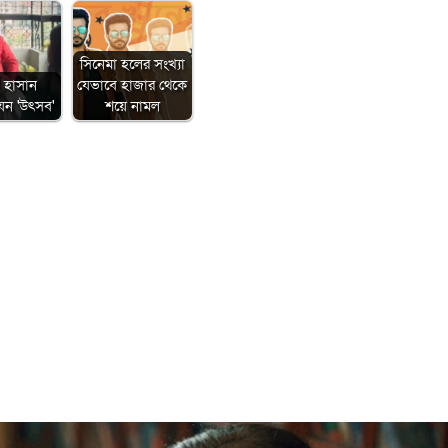
সিনেমা হলের সংখ্যা
 হাসান
যেভাবে হাজার থেকে
েন 'উৎসব'
শয়ে নামল