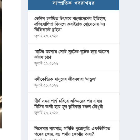
সাম্প্রতিক খবরাখবর
ভেনিস চলচ্চিত্র উৎসবে বাংলাদেশের ইতিহাস,
প্রতিযোগিতা বিভাগে রুবাইয়াত হোসেনের ‘দ্য
ডিফিকাল্ট ব্রাইড’
জুলাই ২৩, ২০২৬
‘মাটির ময়না’র সেটে স্যুটেড-বুটেড হয়ে আসেন
করিম চাচা
জুলাই ২২, ২০২৬
নদীকেন্দ্রিক মানুষের জীবনধারা ‘মাস্তুল’
জুলাই ২০, ২০২৬
দীর্ঘ সময় পার্শ্ব চরিত্রে অভিনয়ের পর এবার
মিসির আলী হয়ে মূল ভূমিকায় চঞ্চল চৌধুরী
জুলাই ২০, ২০২৬
সিনেমায় নামমাত্র, সমিতি পুরোপুরি: এফডিসিতে
পদের জোর, বড় পর্দায় কোথায় তারা?