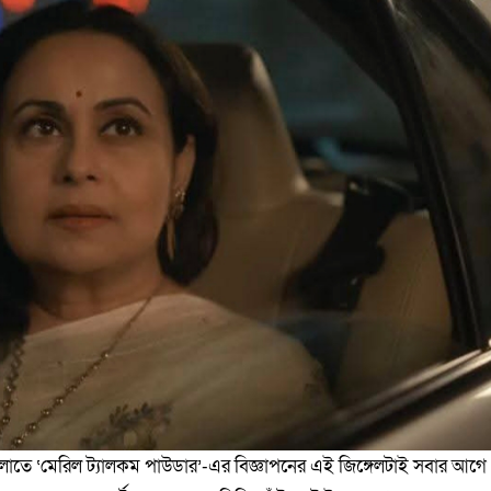
তে ‘মেরিল ট্যালকম পাউডার’-এর বিজ্ঞাপনের এই জিঙ্গেলটাই সবার আগে