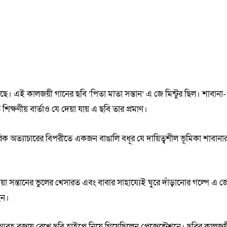
ছে। এই কালজয়ী গানের ছবি ‘পিতা মাতা সন্তান’ এ জে মিন্টুর ছিল। শাবানা-
ক্ষণীয় বার্তাও যে দেয়া যায় এ ছবি তার প্রমাণ।
রিক অত্যাচারের বিপরীতে একজন বাঙালি বধূর যে দায়িত্বশীল ভূমিকা শাবানা
া সন্তানের ভুলের খেসারত এবং বাবার সাহায্যেই ঘুরে দাঁড়ানোর গল্পে এ জ
ছেন।
িক আবহ বজায় রেখে ছবি হাইপে নিয়ে গিয়েছিলেন প্রেজেন্টেশনে। ছবির কালজয়