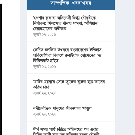
সাম্প্রতিক খবরাখবর
‘প্রেশার কুকার’ অভিনেত্রী স্নিগ্ধা চৌধুরীকে
নির্যাতন: খিলক্ষেত থানায় মামলা, আশিয়ান
চেয়ারম্যানের অস্বীকার
জুলাই ২৭, ২০২৬
ভেনিস চলচ্চিত্র উৎসবে বাংলাদেশের ইতিহাস,
প্রতিযোগিতা বিভাগে রুবাইয়াত হোসেনের ‘দ্য
ডিফিকাল্ট ব্রাইড’
জুলাই ২৩, ২০২৬
‘মাটির ময়না’র সেটে স্যুটেড-বুটেড হয়ে আসেন
করিম চাচা
জুলাই ২২, ২০২৬
নদীকেন্দ্রিক মানুষের জীবনধারা ‘মাস্তুল’
জুলাই ২০, ২০২৬
দীর্ঘ সময় পার্শ্ব চরিত্রে অভিনয়ের পর এবার
মিসির আলী হয়ে মূল ভূমিকায় চঞ্চল চৌধুরী