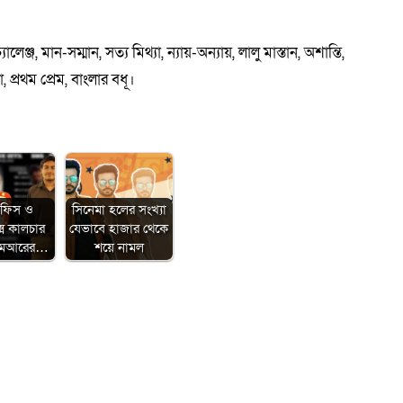
লেঞ্জ, মান-সম্মান, সত্য মিথ্যা, ন্যায়-অন্যায়, লালু মাস্তান, অশান্তি,
, প্রথম প্রেম, বাংলার বধূ।
অফিস ও
সিনেমা হলের সংখ্যা
েক্স কালচার
যেভাবে হাজার থেকে
িএমআরের…
শয়ে নামল