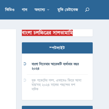
ভিডিও
গান
অন্যান্য
মুভি ডেটাবেজ
বাংলা চলচ্চিত্রের সালতামামি
স্পটলাইট
বাংলা সিনেমার আরেকটি ব্যর্থতার বছর
২০২৪
বুক পকেটের গল্প, এভাবেও ফিরে আসা
যায়’সহ ২০২৪ সালের পছন্দের দশ
নাটক