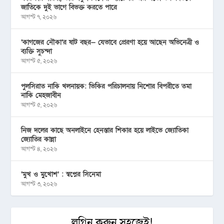
জাতিকে দুই ভাগে বিভক্ত করতে পারে
আগস্ট ৭, ২০২৬
‘কাগজের নৌকা’র ষাট বছর— যেভাবে প্রেরণা হয়ে আছেন অভিনেত্রী ও
ব্যক্তি সুচন্দা
আগস্ট ৫, ২০২৬
পুলসিরাত নাকি খলনায়ক: ভিকির পরিচালনায় নিশোর বিপরীতে তমা
নাকি মেহজাবীন
আগস্ট ৫, ২০২৬
নিজ দলের কাছে অনলাইনে হেনস্তার শিকার হয়ে লাইভে জ্যোতিকা
জ্যোতির কান্না
আগস্ট ৪, ২০২৬
‘মুখ ও মু্খোশ’ : স্বপ্নের সিনেমা
আগস্ট ৩, ২০২৬
লগিন করুন সহজেই!