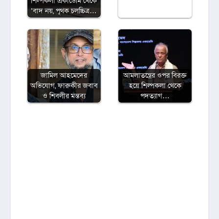
শিল্পকলা একাডেমি থেকে
‘বাদ নয়, পৃথক চলচ্চিত্র…
জামিল আহমেদের
আমলাতন্ত্রের ওপর বিরক্ত
অভিযোগ, ফারুকীর জবাব
হয়ে শিল্পকলা থেকে
ও শিবলীর মন্তব্য
পদত্যাগ…