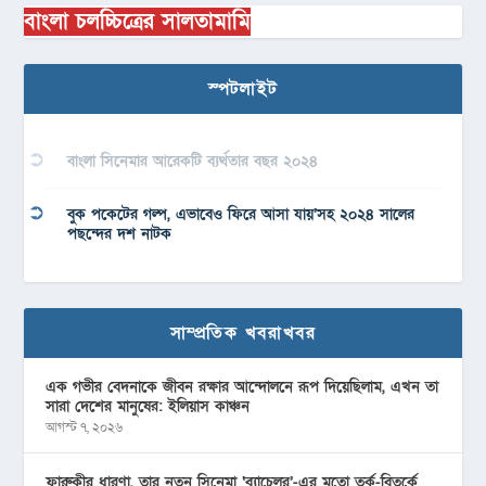
বাংলা চলচ্চিত্রের সালতামামি
স্পটলাইট
বাংলা সিনেমার আরেকটি ব্যর্থতার বছর ২০২৪
বুক পকেটের গল্প, এভাবেও ফিরে আসা যায়’সহ ২০২৪ সালের
পছন্দের দশ নাটক
সাম্প্রতিক খবরাখবর
এক গভীর বেদনাকে জীবন রক্ষার আন্দোলনে রূপ দিয়েছিলাম, এখন তা
সারা দেশের মানুষের: ইলিয়াস কাঞ্চন
আগস্ট ৭, ২০২৬
ফারুকীর ধারণা, তার নতুন সিনেমা ‘ব্যাচেলর’-এর মতো তর্ক-বিতর্কে