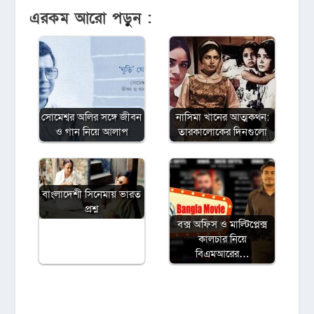
এরকম আরো পড়ুন :
সোমেশ্বর অলির সঙ্গে জীবন
নাসিমা খানের আত্মকথন:
ও গান নিয়ে আলাপ
তারকালোকের দিনগুলো
বাংলাদেশী সিনেমায় ভারত
প্রশ্ন
বক্স অফিস ও মাল্টিপ্লেক্স
কালচার নিয়ে
বিএমআরের…