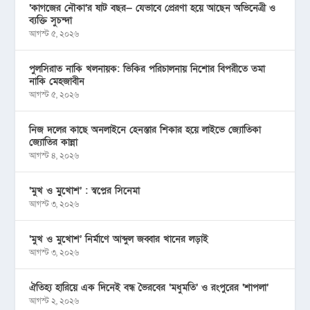
‘কাগজের নৌকা’র ষাট বছর— যেভাবে প্রেরণা হয়ে আছেন অভিনেত্রী ও
ব্যক্তি সুচন্দা
আগস্ট ৫, ২০২৬
পুলসিরাত নাকি খলনায়ক: ভিকির পরিচালনায় নিশোর বিপরীতে তমা
নাকি মেহজাবীন
আগস্ট ৫, ২০২৬
নিজ দলের কাছে অনলাইনে হেনস্তার শিকার হয়ে লাইভে জ্যোতিকা
জ্যোতির কান্না
আগস্ট ৪, ২০২৬
‘মুখ ও মু্খোশ’ : স্বপ্নের সিনেমা
আগস্ট ৩, ২০২৬
‘মুখ ও মুখোশ’ নির্মাণে আব্দুল জব্বার খানের লড়াই
আগস্ট ৩, ২০২৬
ঐতিহ্য হারিয়ে এক দিনেই বন্ধ ভৈরবের ‘মধুমতি’ ও রংপুরের ‘শাপলা’
আগস্ট ২, ২০২৬