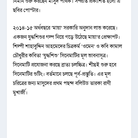
নির্মান শুরু করছেন মাসুদ পথিক। সম্প্রতি প্রকাশিত হলো এ
ছবির পোস্টার।
২০১৪-১৫ অর্থবছরে ‘মায়া’ সরকারি অনুদান লাভ করেছে।
একজন যুদ্ধশিশুর গল্প নিয়ে গড়ে উঠেছে মায়া’র প্রেক্ষাপট।
শিল্পী শাহাবুদ্দিন আহমেদের চিত্রকর্ম ‘ওমেন’ ও কবি কামাল
চৌধুরীর কবিতা ‘যুদ্ধশিশু’ সিনেমাটির মূল ভাবনাসূত্র।
সিনেমাটি প্রযোজনা করছে ব্রাত্য চলচ্চিত্র। শীঘ্রই শুরু হবে
সিনেমাটির শুটিং। বর্তমানে চলছে পূর্ব-প্রস্তুতি। এর মূল
চরিত্রের জন্য মাসুদের প্রথম পছন্দ বলিউড তারকা রাণী
মুখার্জী।