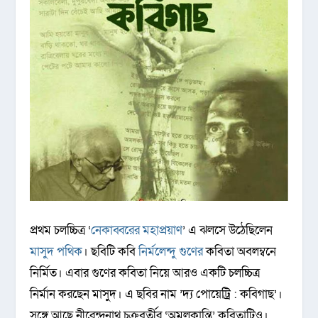
প্রথম চলচ্চিত্র ‘
নেকাব্বরের মহাপ্রয়াণ
’ এ ঝলসে উঠেছিলেন
মাসুদ পথিক
। ছবিটি কবি
নির্মলেন্দু গুণের
কবিতা অবলম্বনে
নির্মিত। এবার গুণের কবিতা নিয়ে আরও একটি চলচ্চিত্র
নির্মান করছেন মাসুদ। এ ছবির নাম ‌’দ্য পোয়েট্রি : কবিগাছ’।
সঙ্গে আছে নীরেন্দ্রনাথ চক্রবর্তীর ‘অমলকান্তি’ কবিতাটিও।