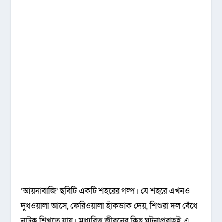
‘আয়নাবাজি’ ছবিটি একটি শহরের গল্প। যে শহরে এখনও
দুধওয়ালা আসে, ফেরিওয়ালা হাঁকডাক দেয়, শিশুরা দল বেঁধে
নাটক শিখতে যায়। মধ্যবিত্ত জীবনের কিছু ঘটনাপ্রবাহই এ