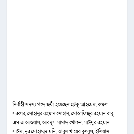
নির্বাহী সদস্য পদে জয়ী হয়েছেন ছটকু আহমেদ, কমল
সরকার, সোহানুর রহমান সোহান, মোস্তাফিজুর রহমান বাবু,
এম এ আওয়াল, আবদুস সামাদ খোকন, সাঈদুর রহমান
সাঈদ, নূর মোহাম্মদ মনি, আবুল খায়ের বুলবুল, ইলিয়াস