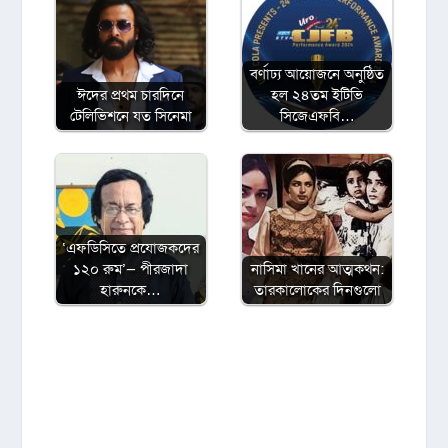
বর্ণাঢ্য আয়োজনে অনুষ্ঠিত
ঈদের প্রথম চারদিনে
হল ২৪তম ইটিভি
টেলিভিশনে যত সিনেমা
সিজেএফবি…
‌‘এফডিসিতে প্রযোজকদের
১২০ রুম’— পীরজাদা
নাসিমা খানের আত্মকথন:
হারুনকে…
তারকালোকের দিনগুলো