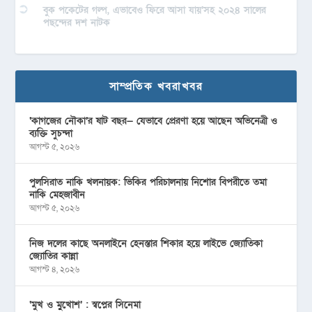
বুক পকেটের গল্প, এভাবেও ফিরে আসা যায়’সহ ২০২৪ সালের
পছন্দের দশ নাটক
সাম্প্রতিক খবরাখবর
‘কাগজের নৌকা’র ষাট বছর— যেভাবে প্রেরণা হয়ে আছেন অভিনেত্রী ও
ব্যক্তি সুচন্দা
আগস্ট ৫, ২০২৬
পুলসিরাত নাকি খলনায়ক: ভিকির পরিচালনায় নিশোর বিপরীতে তমা
নাকি মেহজাবীন
আগস্ট ৫, ২০২৬
নিজ দলের কাছে অনলাইনে হেনস্তার শিকার হয়ে লাইভে জ্যোতিকা
জ্যোতির কান্না
আগস্ট ৪, ২০২৬
‘মুখ ও মু্খোশ’ : স্বপ্নের সিনেমা