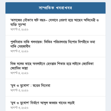
সাম্প্রতিক খবরাখবর
‘কাগজের নৌকা’র ষাট বছর— যেভাবে প্রেরণা হয়ে আছেন অভিনেত্রী ও
ব্যক্তি সুচন্দা
আগস্ট ৫, ২০২৬
পুলসিরাত নাকি খলনায়ক: ভিকির পরিচালনায় নিশোর বিপরীতে তমা
নাকি মেহজাবীন
আগস্ট ৫, ২০২৬
নিজ দলের কাছে অনলাইনে হেনস্তার শিকার হয়ে লাইভে জ্যোতিকা
জ্যোতির কান্না
আগস্ট ৪, ২০২৬
‘মুখ ও মু্খোশ’ : স্বপ্নের সিনেমা
আগস্ট ৩, ২০২৬
‘মুখ ও মুখোশ’ নির্মাণে আব্দুল জব্বার খানের লড়াই
আগস্ট ৩, ২০২৬