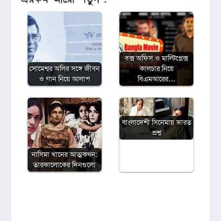
বক্স অফিস ও মাল্টিপ্লেক্স
সোমেশ্বর অলির সঙ্গে জীবন
কালচার নিয়ে
ও গান নিয়ে আলাপ
বিএমআরের…
বাংলাদেশী সিনেমায় ভারত
প্রশ্ন
নাসিমা খানের আত্মকথন:
তারকালোকের দিনগুলো