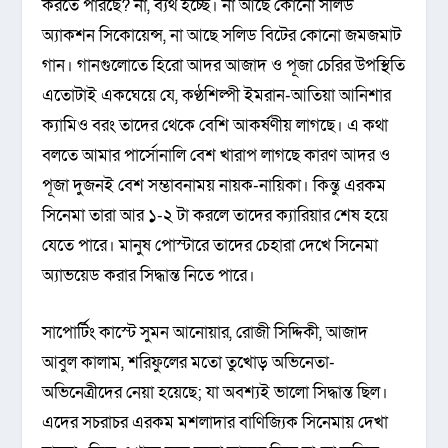
করতে পারছে? না, ব্যর্থ হচ্ছে। না আছে কোনো সলিড
অ্যাকশন সিকোয়েন্স, না আছে সলিড বিটের কোনো জমজমাট
গান। গানগুলোতে হিরো আদর আজাদ ও পূজা চেরির উপস্থিতি
এতোটাই একঘেয়ে যে, কণ্ঠশিল্পী ইমরান-আতিয়া আনিশার
ক্যামিও বরং তাদের থেকে বেশি আকর্ষণীয় লাগছে। এ কথা
বলতে আমার পার্সোনালি বেশ খারাপ লাগছে কারণ আদর ও
পূজা দুজনই বেশ সম্ভাবনাময় নায়ক-নায়িকা। কিন্তু এরকম
সিনেমা তারা আর ১-২ টা করলে তাদের ক্যারিয়ার শেষ হয়ে
যেতে পারে। মানুষ পোস্টারে তাদের চেহারা দেখে সিনেমা
অ্যাভয়েড করার সিদ্ধান্ত নিতে পারে।
সাপোর্টিং কাস্টে সুমন আনোয়ার, রোজী সিদ্দিকী, আজাদ
আবুল কালাম, শরিফুলের মতো তুখোড় অভিনেতা-
অভিনেত্রীদের নেয়া হয়েছে; যা অবশ্যই ভালো সিদ্ধান্ত ছিল।
এদের সচরাচর এরকম মশলাদার বাণিজ্যিক সিনেমায় দেখা