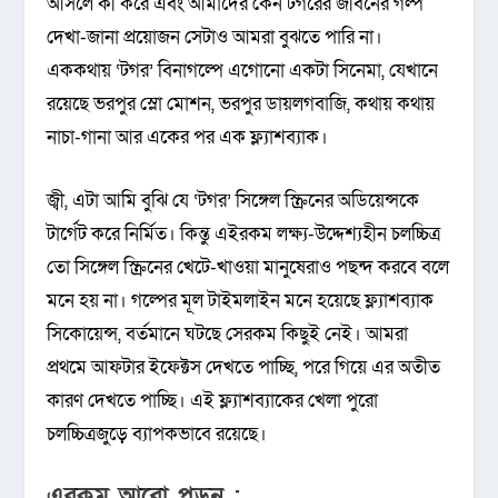
আসলে কী করে এবং আমাদের কেন টগরের জীবনের গল্প
দেখা-জানা প্রয়োজন সেটাও আমরা বুঝতে পারি না।
এককথায় ‘টগর’ বিনাগল্পে এগোনো একটা সিনেমা, যেখানে
রয়েছে ভরপুর স্লো মোশন, ভরপুর ডায়লগবাজি, কথায় কথায়
নাচা-গানা আর একের পর এক ফ্ল্যাশব্যাক।
জ্বী, এটা আমি বুঝি যে ‘টগর’ সিঙ্গেল স্ক্রিনের অডিয়েন্সকে
টার্গেট করে নির্মিত। কিন্তু এইরকম লক্ষ্য-উদ্দেশ্যহীন চলচ্চিত্র
তো সিঙ্গেল স্ক্রিনের খেটে-খাওয়া মানুষেরাও পছন্দ করবে বলে
মনে হয় না। গল্পের মূল টাইমলাইন মনে হয়েছে ফ্ল্যাশব্যাক
সিকোয়েন্স, বর্তমানে ঘটছে সেরকম কিছুই নেই। আমরা
প্রথমে আফটার ইফেক্টস দেখতে পাচ্ছি, পরে গিয়ে এর অতীত
কারণ দেখতে পাচ্ছি। এই ফ্ল্যাশব্যাকের খেলা পুরো
চলচ্চিত্রজুড়ে ব্যাপকভাবে রয়েছে।
এরকম আরো পড়ুন :