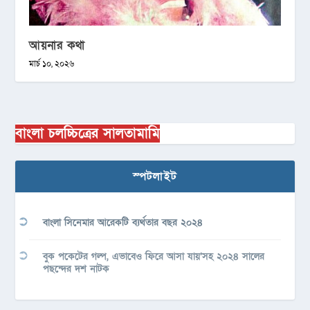
আয়নার কথা
মার্চ ১০, ২০২৬
বাংলা চলচ্চিত্রের সালতামামি
স্পটলাইট
বাংলা সিনেমার আরেকটি ব্যর্থতার বছর ২০২৪
বুক পকেটের গল্প, এভাবেও ফিরে আসা যায়’সহ ২০২৪ সালের
পছন্দের দশ নাটক