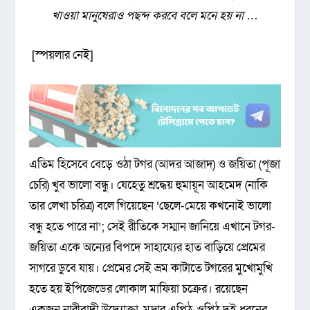
খাওয়া মানুষেরাও পছন্দ করবে বলে মনে হয় না
…
[স্পয়লার নেই]
এতিম হিসেবে বেড়ে ওঠা টগর (আদর আজাদ) ও জয়িতা (পূজা
চেরি) খুব ভালো বন্ধু। যেহেতু শ্রদ্ধেয় হুমায়ূন আহমেদ (নাকি
তার লেখা চরিত্র) বলে গিয়েছেন ‘ছেলে-মেয়ে কখনোই ভালো
বন্ধু হতে পারে না’; সেই রীতিকে সম্মান জানিয়ে এখানে টগর-
জয়িতা একে অন্যের বিপদে সাহায্যের হাত বাড়িয়ে প্রেমের
সাগরে ডুবে যায়। প্রেমের সেই ভ্রম কাটাতে টগরের মুখোমুখি
হতে হয় ইপিজেডের লোকাল মাফিয়া চক্রের। রয়েছেন
একজন নারীবাদী উদ্যোক্তা, মুদ্রার এপিঠ-ওপিঠ দুই ধরনের