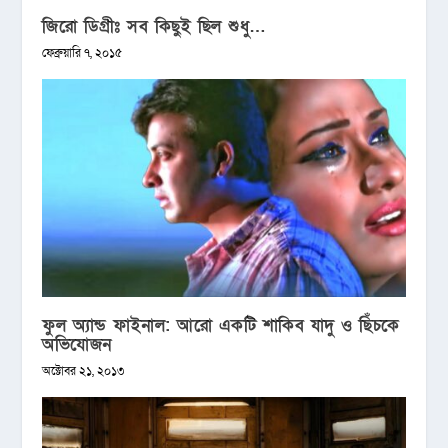
জিরো ডিগ্রীঃ সব কিছুই ছিল শুধু…
ফেব্রুয়ারি ৭, ২০১৫
ফুল অ্যান্ড ফাইনাল: আরো একটি শাকিব যাদু ও ছিঁচকে
অভিযোজন
অক্টোবর ২১, ২০১৩