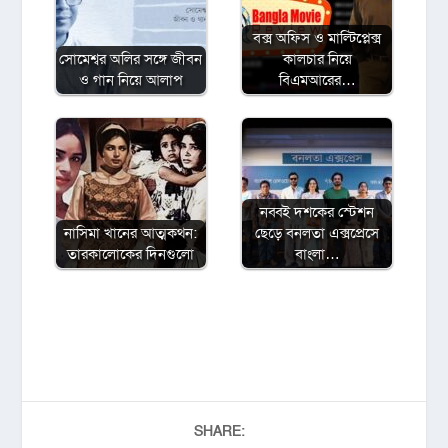
বক্স অফিস ও মাল্টিপ্লেক্স
সোমেশ্বর অলির সঙ্গে জীবন
কালচার নিয়ে
ও গান নিয়ে আলাপ
বিএমআরের…
নব্বই দশকের স্টেশন
নাসিমা খানের আত্মকথন:
ছেড়ে বনলতা এক্সপ্রেসে
তারকালোকের দিনগুলো
বাংলা…
SHARE: