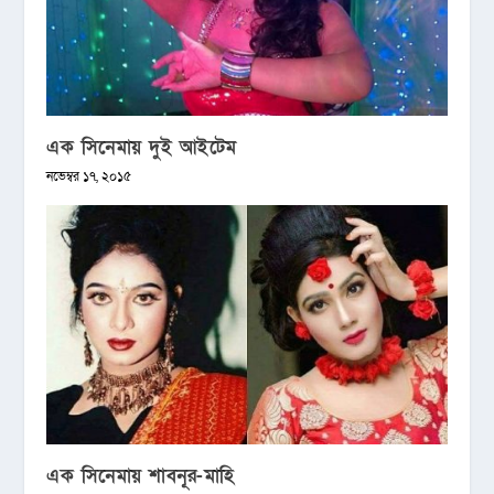
এক সিনেমায় দুই আইটেম
নভেম্বর ১৭, ২০১৫
এক সিনেমায় শাবনূর-মাহি