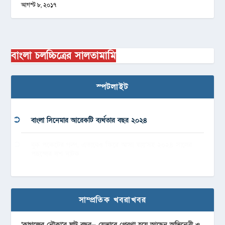
আগস্ট ৮, ২০১৭
বাংলা চলচ্চিত্রের সালতামামি
স্পটলাইট
বাংলা সিনেমার আরেকটি ব্যর্থতার বছর ২০২৪
বুক পকেটের গল্প, এভাবেও ফিরে আসা যায়’সহ ২০২৪ সালের
পছন্দের দশ নাটক
সাম্প্রতিক খবরাখবর
‘কাগজের নৌকা’র ষাট বছর— যেভাবে প্রেরণা হয়ে আছেন অভিনেত্রী ও