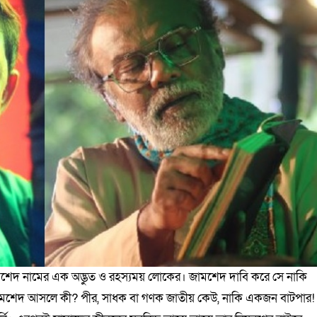
জামশেদ নামের এক অদ্ভুত ও রহস্যময় লোকের। জামশেদ দাবি করে সে নাকি
জামশেদ আসলে কী? পীর, সাধক বা গণক জাতীয় কেউ, নাকি একজন বাটপার!