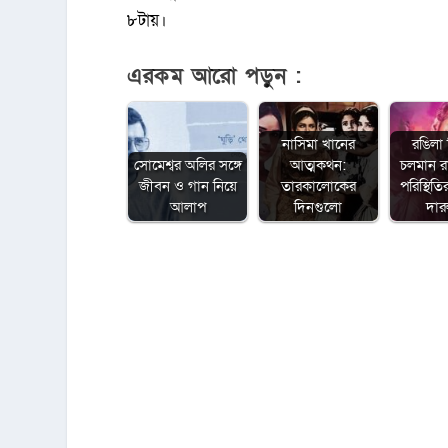
৮টায়।
এরকম আরো পড়ুন :
নাসিমা খানের
রঙিলা
সোমেশ্বর অলির সঙ্গে
আত্মকথন:
চলমান 
জীবন ও গান নিয়ে
তারকালোকের
পরিস্থিত
আলাপ
দিনগুলো
দা