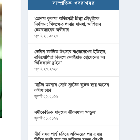
সাম্প্রতিক খবরাখবর
‘প্রেশার কুকার’ অভিনেত্রী স্নিগ্ধা চৌধুরীকে
নির্যাতন: খিলক্ষেত থানায় মামলা, আশিয়ান
চেয়ারম্যানের অস্বীকার
জুলাই ২৭, ২০২৬
ভেনিস চলচ্চিত্র উৎসবে বাংলাদেশের ইতিহাস,
প্রতিযোগিতা বিভাগে রুবাইয়াত হোসেনের ‘দ্য
ডিফিকাল্ট ব্রাইড’
জুলাই ২৩, ২০২৬
‘মাটির ময়না’র সেটে স্যুটেড-বুটেড হয়ে আসেন
করিম চাচা
জুলাই ২২, ২০২৬
নদীকেন্দ্রিক মানুষের জীবনধারা ‘মাস্তুল’
জুলাই ২০, ২০২৬
দীর্ঘ সময় পার্শ্ব চরিত্রে অভিনয়ের পর এবার
মিসির আলী হয়ে মূল ভূমিকায় চঞ্চল চৌধুরী