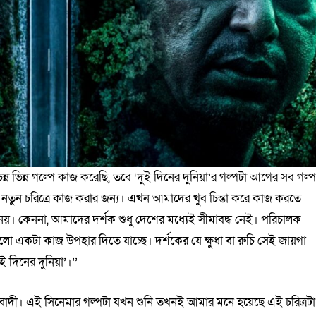
ন ভিন্ন গল্পে কাজ করেছি, তবে ‘দুই দিনের দুনিয়া’র গল্পটা আগের সব গল্
ুন চরিত্রে কাজ করার জন্য। এখন আমাদের খুব চিন্তা করে কাজ করতে
য়। কেননা, আমাদের দর্শক শুধু দেশের মধ্যেই সীমাবদ্ধ নেই। পরিচালক
লো একটা কাজ উপহার দিতে যাচ্ছে। দর্শকের যে ক্ষুধা বা রুচি সেই জায়গা
দিনের দুনিয়া’।’’
াবাদী। এই সিনেমার গল্পটা যখন শুনি তখনই আমার মনে হয়েছে এই চরিত্রটা