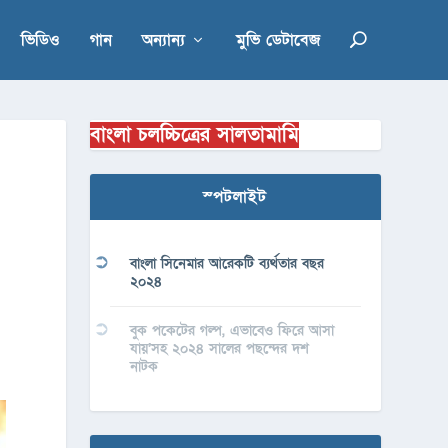
ভিডিও
গান
অন্যান্য
মুভি ডেটাবেজ
বাংলা চলচ্চিত্রের সালতামামি
স্পটলাইট
বাংলা সিনেমার আরেকটি ব্যর্থতার বছর
২০২৪
বুক পকেটের গল্প, এভাবেও ফিরে আসা
যায়’সহ ২০২৪ সালের পছন্দের দশ
নাটক