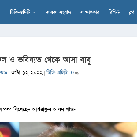
টিভি-ওটিটি
তারকা সংবাদ
সাক্ষাৎকার
রিভিউ
ব্লগ
চঞ্চল ও ভবিষ্যত থেকে আসা বাবু
েস্ক
|
অক্টো. ১২, ২০২২
|
টিভি-ওটিটি
|
0
য়া’র গল্প লিখেছেন আশরাফুল আলম শাওন