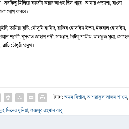
কিছু মিলিয়ে কাজটা করার আগ্রহ ছিল প্রচুর। আমার প্রত্যাশা, বাংলা
াত্রা যোগ করবে।’
ুইটি, তানিয়া বৃষ্টি, মৌসুমি হামিদ, রাকিব হোসাইন ইভন, ইকবাল হোসাইন,
ান্নান শ্যালী, নুসরাত জাহান নদী, সাজ্জাদ, বিটলু শামীম, মাহফুজ মুন্না, সোহে
াচি চৌধুরী প্রমুখ।
ট্যাগ:
অনম বিশ্বাস
,
আশরাফুল আলম শাওন
,
দুই দিনের দুনিয়া
,
ফজলুর রহমান বাবু