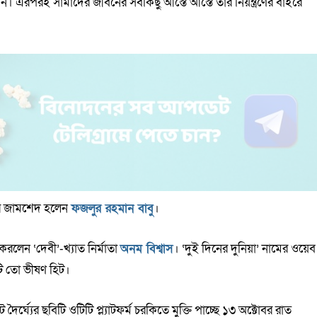
নি। এরপরই সামাদের জীবনের সবকিছু আস্তে আস্তে তার নিয়ন্ত্রণের বাইরে
 জামশেদ হলেন
ফজলুর রহমান বাবু
।
করলেন ‘দেবী’-খ্যাত নির্মাতা
অনম বিশ্বাস
। ‘দুই দিনের দুনিয়া’ নামের ওয়েব
টি তো ভীষণ হিট।
ঘ্যের ছবিটি ওটিটি প্ল্যাটফর্ম চরকিতে মুক্তি পাচ্ছে ১৩ অক্টোবর রাত