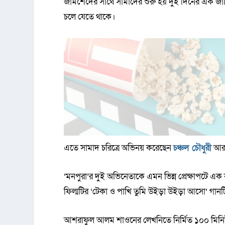
জামশেদের সাথে সামাদের শুরু হয় দুই দিনের এক জার্
চলে যেতে থাকে।
এতে সামাদ চরিত্রে অভিনয় করেছেন
চঞ্চল চৌধুরী
আর
‘মনপুরা’র দুই অভিনেতাকে এমন ভিন্ন প্রেক্ষাপটে এক 
ফিল্মটির ‘টেকা ও পাখি তুমি উইড়া উইড়া আসো’ গান
আশরাফুল আলম শাওনের লেখনিতে নির্মিত ১০০ মিনিট দৈর্