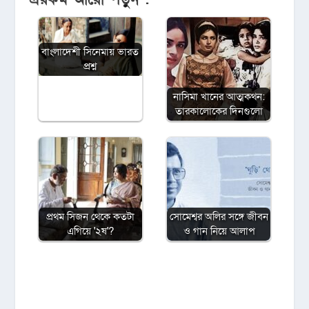
বাংলাদেশী সিনেমায় ভারত
প্রশ্ন
নাসিমা খানের আত্মকথন:
তারকালোকের দিনগুলো
প্রথম সিজন থেকে কতটা
সোমেশ্বর অলির সঙ্গে জীবন
এগিয়ে '২ষ'?
ও গান নিয়ে আলাপ