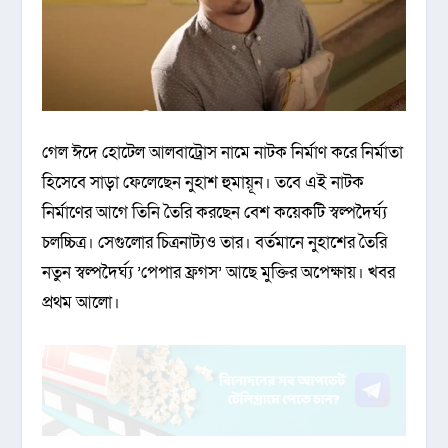
গেল ঈদে হোটেল আলবাট্রোস নামে নাটক নির্মাণ করে নির্মাতা
হিসেবে সাড়া ফেলেছেন নুহাশ হুমায়ূন। তবে এই নাটক
নির্মাণের আগে তিনি তৈরি করছেন বেশ কয়েকটি স্বল্পদৈর্ঘ্য
চলচ্চিত্র। সেগুলোর চিত্রনাট্যও তার। বর্তমানে নুহাশের তৈরি
নতুন স্বল্পদৈর্ঘ্য ‌’পেপার ফ্রগস’ আছে মুক্তির অপেক্ষায়। খবর
প্রথম আলো।