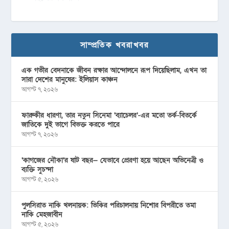
সাম্প্রতিক খবরাখবর
এক গভীর বেদনাকে জীবন রক্ষার আন্দোলনে রূপ দিয়েছিলাম, এখন তা
সারা দেশের মানুষের: ইলিয়াস কাঞ্চন
আগস্ট ৭, ২০২৬
ফারুকীর ধারণা, তার নতুন সিনেমা ‘ব্যাচেলর’-এর মতো তর্ক-বিতর্কে
জাতিকে দুই ভাগে বিভক্ত করতে পারে
আগস্ট ৭, ২০২৬
‘কাগজের নৌকা’র ষাট বছর— যেভাবে প্রেরণা হয়ে আছেন অভিনেত্রী ও
ব্যক্তি সুচন্দা
আগস্ট ৫, ২০২৬
পুলসিরাত নাকি খলনায়ক: ভিকির পরিচালনায় নিশোর বিপরীতে তমা
নাকি মেহজাবীন
আগস্ট ৫, ২০২৬