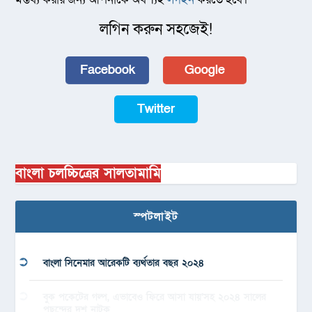
লগিন করুন সহজেই!
Facebook
Google
Twitter
বাংলা চলচ্চিত্রের সালতামামি
স্পটলাইট
বাংলা সিনেমার আরেকটি ব্যর্থতার বছর ২০২৪
বুক পকেটের গল্প, এভাবেও ফিরে আসা যায়’সহ ২০২৪ সালের
পছন্দের দশ নাটক