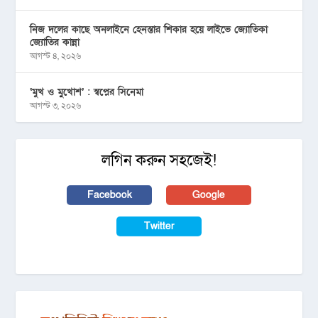
নিজ দলের কাছে অনলাইনে হেনস্তার শিকার হয়ে লাইভে জ্যোতিকা
জ্যোতির কান্না
আগস্ট ৪, ২০২৬
‘মুখ ও মু্খোশ’ : স্বপ্নের সিনেমা
আগস্ট ৩, ২০২৬
লগিন করুন সহজেই!
Facebook
Google
Twitter