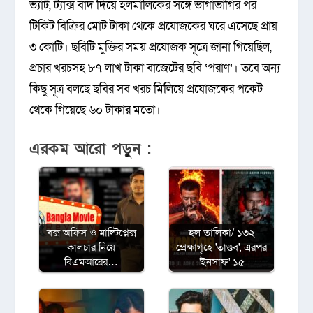
ভ্যাট, ট্যাক্স বাদ দিয়ে হলমালিকের সঙ্গে ভাগাভাগির পর
টিকিট বিক্রির মোট টাকা থেকে প্রযোজকের ঘরে এসেছে প্রায়
৩ কোটি। ছবিটি মুক্তির সময় প্রযোজক সূত্রে জানা গিয়েছিল,
প্রচার খরচসহ ৮৭ লাখ টাকা বাজেটের ছবি ‘পরাণ’। তবে অন্য
কিছু সূত্র বলছে ছবির সব খরচ মিলিয়ে প্রযোজকের পকেট
থেকে গিয়েছে ৬০ টাকার মতো।
এরকম আরো পড়ুন :
বক্স অফিস ও মাল্টিপ্লেক্স
হল তালিকা/ ১৩২
কালচার নিয়ে
প্রেক্ষাগৃহে 'তাণ্ডব', এরপর
বিএমআরের…
'ইনসাফ' ১৫