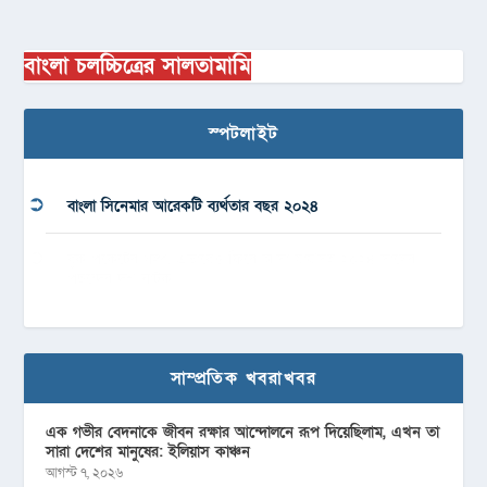
বাংলা চলচ্চিত্রের সালতামামি
স্পটলাইট
বাংলা সিনেমার আরেকটি ব্যর্থতার বছর ২০২৪
বুক পকেটের গল্প, এভাবেও ফিরে আসা যায়’সহ ২০২৪ সালের
পছন্দের দশ নাটক
সাম্প্রতিক খবরাখবর
এক গভীর বেদনাকে জীবন রক্ষার আন্দোলনে রূপ দিয়েছিলাম, এখন তা
সারা দেশের মানুষের: ইলিয়াস কাঞ্চন
আগস্ট ৭, ২০২৬