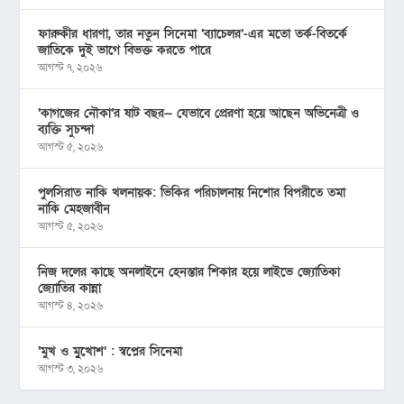
ফারুকীর ধারণা, তার নতুন সিনেমা ‘ব্যাচেলর’-এর মতো তর্ক-বিতর্কে
জাতিকে দুই ভাগে বিভক্ত করতে পারে
আগস্ট ৭, ২০২৬
‘কাগজের নৌকা’র ষাট বছর— যেভাবে প্রেরণা হয়ে আছেন অভিনেত্রী ও
ব্যক্তি সুচন্দা
আগস্ট ৫, ২০২৬
পুলসিরাত নাকি খলনায়ক: ভিকির পরিচালনায় নিশোর বিপরীতে তমা
নাকি মেহজাবীন
আগস্ট ৫, ২০২৬
নিজ দলের কাছে অনলাইনে হেনস্তার শিকার হয়ে লাইভে জ্যোতিকা
জ্যোতির কান্না
আগস্ট ৪, ২০২৬
‘মুখ ও মু্খোশ’ : স্বপ্নের সিনেমা
আগস্ট ৩, ২০২৬