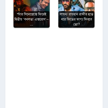
স্টার সিনেপ্লেক্সে ফিরেই
লায়ন/ রায়হান রাফীর হাত
দ্বিতীয় ‘বনলতা এক্সপ্রেস’—
ধরে জিতের ভাগ্য ফিরবে
…
তো?