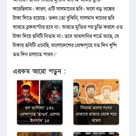
করেছিলাম। কারণ, এটি সালমানের ছবি। ফলে বড় অঙ্কের
টাকা দিতে হয়েছে। তখন তো বুঝিনি, সালমান খানের ছবি
ভারতে ব্লকবাস্টার হবে না। ভারতে মুক্তির পর চুক্তি করলে এত
টাকা দিয়ে ছবিটি নিতাম না। তবে আমদানির শর্তে আছে, যে
টাকায় ছবিটি এনেছি, বাংলাদেশের প্রেক্ষাগৃহে যত দিন খুশি
তত দিন চালাতে পারব।’
এরকম আরো পড়ুন :
হল তালিকা/ ১৩২
সিনেমা হলের সংখ্যা
প্রেক্ষাগৃহে 'তাণ্ডব', এরপর
যেভাবে হাজার থেকে শয়ে
'ইনসাফ' ১৫
নামল