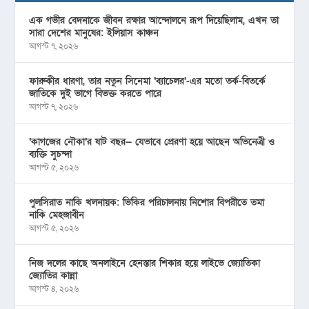
এক গভীর বেদনাকে জীবন রক্ষার আন্দোলনে রূপ দিয়েছিলাম, এখন তা
সারা দেশের মানুষের: ইলিয়াস কাঞ্চন
আগস্ট ৭, ২০২৬
ফারুকীর ধারণা, তার নতুন সিনেমা ‘ব্যাচেলর’-এর মতো তর্ক-বিতর্কে
জাতিকে দুই ভাগে বিভক্ত করতে পারে
আগস্ট ৭, ২০২৬
‘কাগজের নৌকা’র ষাট বছর— যেভাবে প্রেরণা হয়ে আছেন অভিনেত্রী ও
ব্যক্তি সুচন্দা
আগস্ট ৫, ২০২৬
পুলসিরাত নাকি খলনায়ক: ভিকির পরিচালনায় নিশোর বিপরীতে তমা
নাকি মেহজাবীন
আগস্ট ৫, ২০২৬
নিজ দলের কাছে অনলাইনে হেনস্তার শিকার হয়ে লাইভে জ্যোতিকা
জ্যোতির কান্না
আগস্ট ৪, ২০২৬