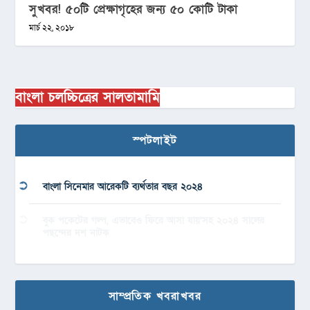
সুখবর! ৫০টি প্রেক্ষাগৃহের জন্য ৫০ কোটি টাকা
মার্চ ২২, ২০১৮
বাংলা চলচ্চিত্রের সালতামামি
স্পটলাইট
বাংলা সিনেমার আরেকটি ব্যর্থতার বছর ২০২৪
বুক পকেটের গল্প, এভাবেও ফিরে আসা যায়’সহ ২০২৪ সালের
পছন্দের দশ নাটক
সাম্প্রতিক খবরাখবর