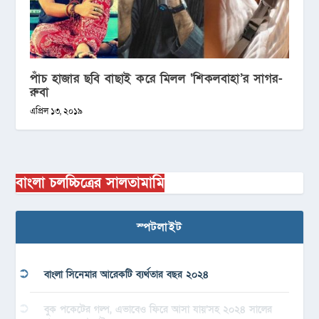
পাঁচ হাজার ছবি বাছাই করে মিলল ‘শিকলবাহা’র সাগর-
রুবা
এপ্রিল ১৩, ২০১৯
বাংলা চলচ্চিত্রের সালতামামি
স্পটলাইট
বাংলা সিনেমার আরেকটি ব্যর্থতার বছর ২০২৪
বুক পকেটের গল্প, এভাবেও ফিরে আসা যায়’সহ ২০২৪ সালের