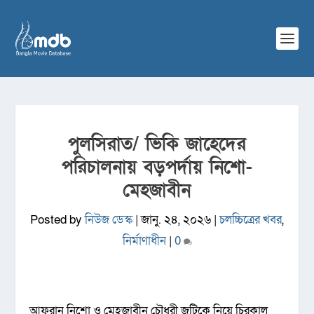
পুলসিরাত/ ভিকি জাহেদের
পরিচালনায় বড়পর্দায় নিশো-
মেহজাবীন
Posted by
নিউজ ডেস্ক
|
জানু. ২৪, ২০২৬
|
চলচ্চিত্রের খবর
,
নির্মাণাধীন
|
0
আফরান নিশো ও মেহজাবীন চৌধুরী জুটিকে নিয়ে চিরকাল