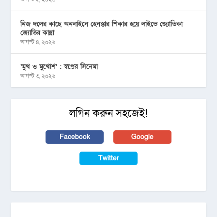
নিজ দলের কাছে অনলাইনে হেনস্তার শিকার হয়ে লাইভে জ্যোতিকা
জ্যোতির কান্না
আগস্ট ৪, ২০২৬
‘মুখ ও মু্খোশ’ : স্বপ্নের সিনেমা
আগস্ট ৩, ২০২৬
লগিন করুন সহজেই!
Facebook
Google
Twitter