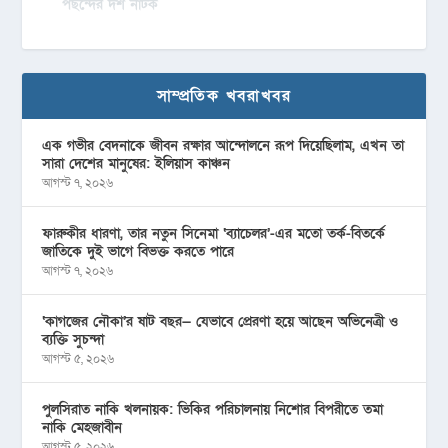
পছন্দের দশ নাটক
সাম্প্রতিক খবরাখবর
এক গভীর বেদনাকে জীবন রক্ষার আন্দোলনে রূপ দিয়েছিলাম, এখন তা
সারা দেশের মানুষের: ইলিয়াস কাঞ্চন
আগস্ট ৭, ২০২৬
ফারুকীর ধারণা, তার নতুন সিনেমা ‘ব্যাচেলর’-এর মতো তর্ক-বিতর্কে
জাতিকে দুই ভাগে বিভক্ত করতে পারে
আগস্ট ৭, ২০২৬
‘কাগজের নৌকা’র ষাট বছর— যেভাবে প্রেরণা হয়ে আছেন অভিনেত্রী ও
ব্যক্তি সুচন্দা
আগস্ট ৫, ২০২৬
পুলসিরাত নাকি খলনায়ক: ভিকির পরিচালনায় নিশোর বিপরীতে তমা
নাকি মেহজাবীন
আগস্ট ৫, ২০২৬