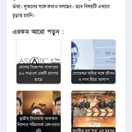
তাঁরা। দুজনের সঙ্গে কথাও বলছেন। তবে বিষয়টি এখনো
চূড়ান্ত হয়নি।
এরকম আরো পড়ুন :
দেশের বিজ্ঞাপন বাজারের
৮০ শতাংশ একটি গ্রুপের
সোমেশ্বর অলির সঙ্গে জীবন
হাতে
ও গান নিয়ে আলাপ
তৃতীয় সিনেমায় আফরান
নিশোর পরিচালক রেদওয়ান
রনি
অনুষ্ঠিত হল 'দম' এর মহরত