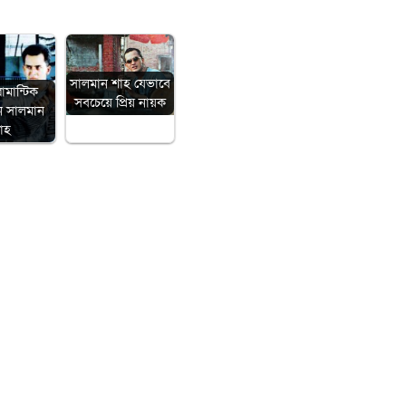
সালমান শাহ যেভাবে
োমান্টিক
সবচেয়ে প্রিয় নায়ক
ন সালমান
াহ