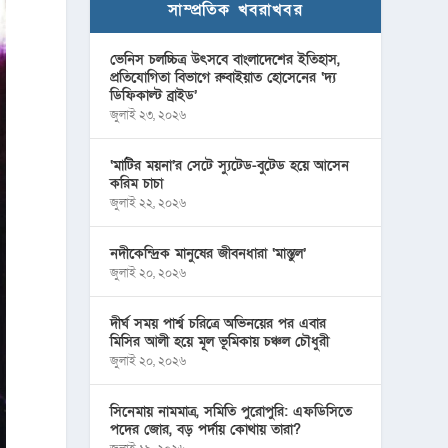
সাম্প্রতিক খবরাখবর
ভেনিস চলচ্চিত্র উৎসবে বাংলাদেশের ইতিহাস,
প্রতিযোগিতা বিভাগে রুবাইয়াত হোসেনের ‘দ্য
ডিফিকাল্ট ব্রাইড’
জুলাই ২৩, ২০২৬
‘মাটির ময়না’র সেটে স্যুটেড-বুটেড হয়ে আসেন
করিম চাচা
জুলাই ২২, ২০২৬
নদীকেন্দ্রিক মানুষের জীবনধারা ‘মাস্তুল’
জুলাই ২০, ২০২৬
দীর্ঘ সময় পার্শ্ব চরিত্রে অভিনয়ের পর এবার
মিসির আলী হয়ে মূল ভূমিকায় চঞ্চল চৌধুরী
জুলাই ২০, ২০২৬
সিনেমায় নামমাত্র, সমিতি পুরোপুরি: এফডিসিতে
পদের জোর, বড় পর্দায় কোথায় তারা?