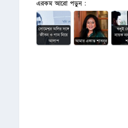
এরকম আরো পড়ুন :
সোমেশ্বর অলির সঙ্গে
শুধুই র
জীবন ও গান নিয়ে
নায়ক ন
আলাপ
আমার একান্ত শাবনূর
শ