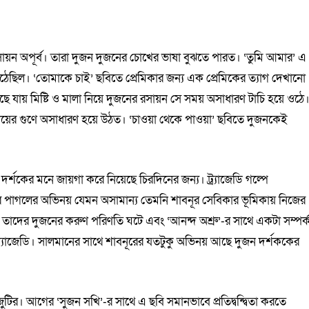
র রসায়ন অপূর্ব। তারা দুজন দুজনের চোখের ভাষা বুঝতে পারত। ‘তুমি আমার’ এ
উঠেছিল। ‘তোমাকে চাই’ ছবিতে প্রেমিকার জন্য এক প্রেমিকের ত্যাগ দেখানো
যায় মিষ্টি ও মালা নিয়ে দুজনের রসায়ন সে সময় অসাধারণ টাচি হয়ে ওঠে
নয়ের গুণে অসাধারণ হয়ে উঠত। ‘চাওয়া থেকে পাওয়া’ ছবিতে দুজনকেই
দর্শকের মনে জায়গা করে নিয়েছে চিরদিনের জন্য। ট্র্যাজেডি গল্পে
পাগলের অভিনয় যেমন অসামান্য তেমনি শাবনূর সেবিকার ভূমিকায় নিজের
ল্প। তাদের দুজনের করুণ পরিণতি ঘটে এবং ‘আনন্দ অশ্রু’-র সাথে একটা সম্পর্
কের ট্র্যাজেডি। সালমানের সাথে শাবনূরের যতটুকু অভিনয় আছে দুজন দর্শককের
ির। আগের ‘সুজন সখি’-র সাথে এ ছবি সমানভাবে প্রতিদ্বন্দ্বিতা করতে