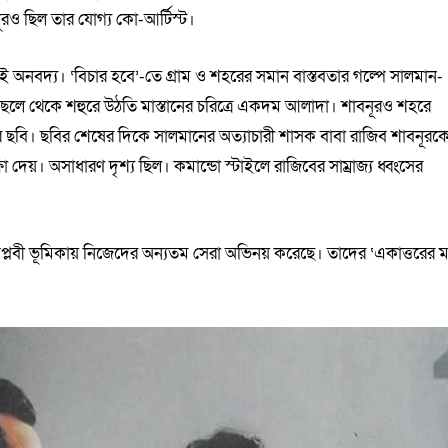
বনূরও ছিল তার যোগ্য কো-আর্টিস্ট।
ি ছবিই অনবদ্য। ‘বিচার হবে’-তে গ্রাম ও শহরের সমান বাস্তবতার গল্পে সালমান-
 ছেলে থেকে শহুরে উঠতি মাস্তানের চরিত্রে একদম আলাদা। শাবনূরও শহরে
চিন্তার ছবি। ছবির শেষের দিকে সালমানের অত্যাচারী শাসক বাবা রাজিব শাবনূরক
া দেয়। অসাধারণ দৃশ্য ছিল। কমান্ডো স্টাইলে রাজিবের সাম্রাজ্য ধ্বংসের
প্লবী ভূমিকায় নিজেদের অন্যতম সেরা অভিনয় করেছে। তাদের ‘একাত্তরের ম