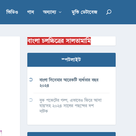
ভিডিও
গান
অন্যান্য
মুভি ডেটাবেজ
বাংলা চলচ্চিত্রের সালতামামি
স্পটলাইট
বাংলা সিনেমার আরেকটি ব্যর্থতার বছর
২০২৪
বুক পকেটের গল্প, এভাবেও ফিরে আসা
যায়’সহ ২০২৪ সালের পছন্দের দশ
নাটক