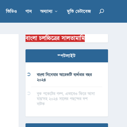
ভিডিও
গান
অন্যান্য
মুভি ডেটাবেজ
বাংলা চলচ্চিত্রের সালতামামি
স্পটলাইট
বাংলা সিনেমার আরেকটি ব্যর্থতার বছর
২০২৪
বুক পকেটের গল্প, এভাবেও ফিরে আসা
যায়’সহ ২০২৪ সালের পছন্দের দশ
নাটক