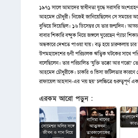
১৯৭১ সালে আমাদের স্বাধীনতা যুদ্ধে সরাসরি অংশগ্র
আহমেদ চৌধুরী। নিজেই জানিয়েছিলেন সে সময়ের অনেক ক
বুঝিয়ে দিয়েছিল। ১৬ ডিসেম্বর যে তার জন্মদিন। আড
বাবার শিকারি বন্দুক নিয়ে জঙ্গলে ঘুরেছেন প্যাঁচা শ
অন্ধকারে দেখতে পাওয়া যায়। বড় হয়ে চারুকলায় চ
উপমহাদেশের গুণী পরিচালক ঋত্বিক ঘটকের সাথে পরিচ
বলেছিলেন। তার পরিচালিত ‘যুক্তি তক্কো আর গপ্পো’ তে 
আহমেদ চৌধুরীকে। চাকরি ও ভিসা জটিলতার কারণে সে
রাফায়েল আহসান-এর ‘নয় ছয়’ চলচ্চিত্রে গুরুত্বপূর্ণ 
এরকম আরো পড়ুন :
বাংলাদেশ
নাসিমা খানের
ভারত 
সোমেশ্বর অলির সঙ্গে
আত্মকথন:
জীবন ও গান নিয়ে
তারকালোকের