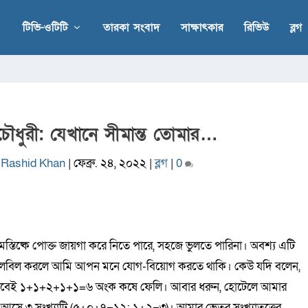
টিভি-ওটিটি
তারকা সংবাদ
সাক্ষাৎকার
রিভিউ
ব্লগ
ধুরী: যেখানে সীমান্ত তোমার…
Rashid Khan
|
ফেব্রু. ২৪, ২০২২
|
ব্লগ
|
0
স্তিষ্কে পোক্ত জায়গা করে নিতে পারে, সহজে ভুলতে পারিনা। অবশ্য এটি
কিলবিল করলে আমি আপন মনে যোগ-বিয়োগ করতে থাকি। কেউ যদি বলেন,
ভাবেই ১+১+২+১+১=৬ অংক কষে ফেলি। আবার ধরুন, হোটেলে আমার
আসে ৩ সংখ্যাটি (৫+০+৭=১২; ১+২=৩)। আমার ভেতর সংখ্যাতত্ত্বের