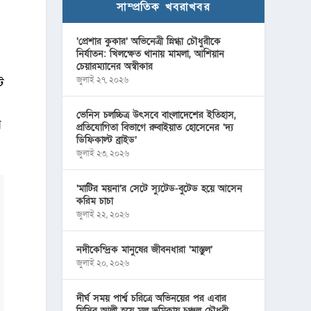
সাম্প্রতিক খবরাখবর
‘প্রেশার কুকার’ অভিনেত্রী স্নিগ্ধা চৌধুরীকে
নির্যাতন: খিলক্ষেত থানায় মামলা, আশিয়ান
চেয়ারম্যানের অস্বীকার
জুলাই ২৭, ২০২৬
ট
ভেনিস চলচ্চিত্র উৎসবে বাংলাদেশের ইতিহাস,
র
প্রতিযোগিতা বিভাগে রুবাইয়াত হোসেনের ‘দ্য
ডিফিকাল্ট ব্রাইড’
জুলাই ২৩, ২০২৬
‘মাটির ময়না’র সেটে স্যুটেড-বুটেড হয়ে আসেন
করিম চাচা
জুলাই ২২, ২০২৬
নদীকেন্দ্রিক মানুষের জীবনধারা ‘মাস্তুল’
জুলাই ২০, ২০২৬
দীর্ঘ সময় পার্শ্ব চরিত্রে অভিনয়ের পর এবার
মিসির আলী হয়ে মূল ভূমিকায় চঞ্চল চৌধুরী