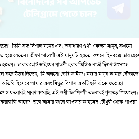
া হতো। তিনি কত বিশাল মনের এবং অসাধারণ গুণী একজন মানুষ, কখনো
চিত হয়ে যেতেন। ভীষণ আবেগী এই মানুষটি হয়তো কখনো ইনবক্সে তার ছেল
ুত হতেন। আবার ছোট ভাইয়ের নাতনী হবার ভিডিও বার্তা দ্বিগুণ উৎসাহে
জা করে উত্তর দিতেন, ‘মি অলসো ভেরি ফাইন’। মজার মানুষ আমার বৌভাতে
থম অতিথি হিসেবে আমার এবং মিতুর বিশাল একটি ছবি এঁকে শুভেচ্ছা
সঙ্গ যতবারই স্মরণ করেছি, এই গুণী চিত্রশিল্পী ততবারই কুঁকড়ে গিয়েছেন।
ষণ করার কি আছে?’ তবে আমার কাছে কাওসার আহমেদ চৌধুরী থেকে পাওয়া