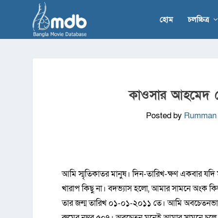
হোম
চলচ্চিত্র
কাওসার আহমেদ চৌ
Posted by
Rumman 
আমি স্মৃতিকাতর মানুষ। দিন-তারিখ-ক্ষণ একবার যদি ম
খারাপ কিছু না। বদভ্যাস হলো, আমার সামনে অংক 
তার জন্ম তারিখ ০১-০১-২০১১ তে। আমি অবচেতন
রুমের নম্বর ৫০৭। অবচেতন মনেই আমার সামনে চলে 