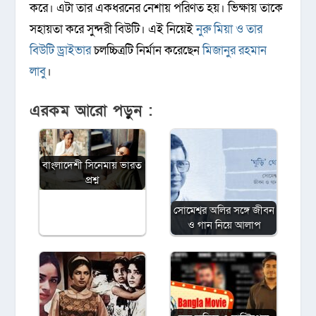
করে। এটা তার একধরনের নেশায় পরিণত হয়। ভিক্ষায় তাকে
সহায়তা করে সুন্দরী বিউটি। এই নিয়েই
নুরু মিয়া ও তার
বিউটি ড্রাইভার
চলচ্চিত্রটি নির্মান করেছেন
মিজানুর রহমান
লাবু
।
এরকম আরো পড়ুন :
বাংলাদেশী সিনেমায় ভারত
প্রশ্ন
সোমেশ্বর অলির সঙ্গে জীবন
ও গান নিয়ে আলাপ