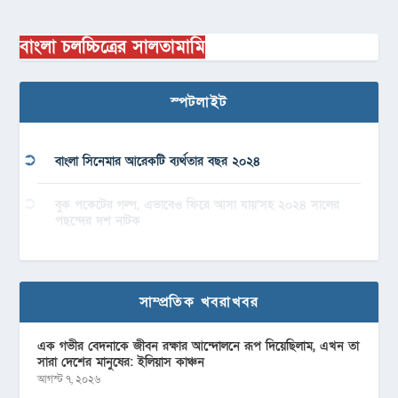
বাংলা চলচ্চিত্রের সালতামামি
স্পটলাইট
বাংলা সিনেমার আরেকটি ব্যর্থতার বছর ২০২৪
বুক পকেটের গল্প, এভাবেও ফিরে আসা যায়’সহ ২০২৪ সালের
পছন্দের দশ নাটক
সাম্প্রতিক খবরাখবর
এক গভীর বেদনাকে জীবন রক্ষার আন্দোলনে রূপ দিয়েছিলাম, এখন তা
সারা দেশের মানুষের: ইলিয়াস কাঞ্চন
আগস্ট ৭, ২০২৬