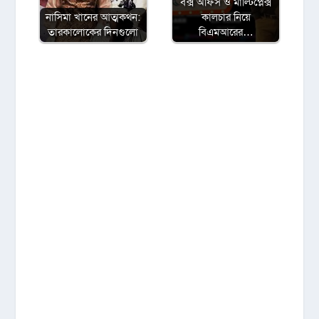
বক্স অফিস ও মাল্টিপ্লেক্স
নাসিমা খানের আত্মকথন:
কালচার নিয়ে
তারকালোকের দিনগুলো
বিএমআরের…