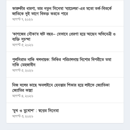
ফারুকীর ধারণা, তার নতুন সিনেমা ‘ব্যাচেলর’-এর মতো তর্ক-বিতর্কে
জাতিকে দুই ভাগে বিভক্ত করতে পারে
আগস্ট ৭, ২০২৬
‘কাগজের নৌকা’র ষাট বছর— যেভাবে প্রেরণা হয়ে আছেন অভিনেত্রী ও
ব্যক্তি সুচন্দা
আগস্ট ৫, ২০২৬
পুলসিরাত নাকি খলনায়ক: ভিকির পরিচালনায় নিশোর বিপরীতে তমা
নাকি মেহজাবীন
আগস্ট ৫, ২০২৬
নিজ দলের কাছে অনলাইনে হেনস্তার শিকার হয়ে লাইভে জ্যোতিকা
জ্যোতির কান্না
আগস্ট ৪, ২০২৬
‘মুখ ও মু্খোশ’ : স্বপ্নের সিনেমা
আগস্ট ৩, ২০২৬