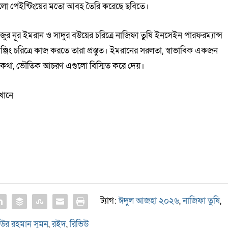
 এগুলো পেইন্টিংয়ের মতো আবহ তৈরি করেছে ছবিতে।
ুর নূর ইমরান ও সাদুর বউয়ের চরিত্রে নাজিফা তুষি ইনসেইন পারফরম্যান্স
িং চরিত্রে কাজ করতে তারা প্রস্তুত। ইমরানের সরলতা, স্বাভাবিক একজন
াড়া কথা, ভৌতিক আচরণ এগুলো বিস্মিত করে দেয়।
খানে
ট্যাগ:
ঈদুল আজহা ২০২৬
,
নাজিফা তুষি
,
উর রহমান সুমন
,
রইদ
,
রিভিউ