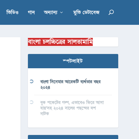
ভিডিও
গান
অন্যান্য
মুভি ডেটাবেজ
বাংলা চলচ্চিত্রের সালতামামি
স্পটলাইট
বাংলা সিনেমার আরেকটি ব্যর্থতার বছর
২০২৪
বুক পকেটের গল্প, এভাবেও ফিরে আসা
যায়’সহ ২০২৪ সালের পছন্দের দশ
নাটক