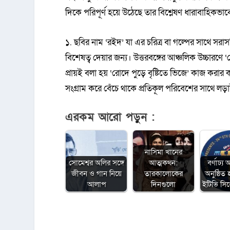
দিকে পরিপূর্ণ হয়ে উঠেছে তার বিশ্লেষণ ধারাবাহিকভাব
১. ছবির নাম ‘রইদ’ যা এর চরিত্র বা গল্পের সাথে স
বিশেষত্ব দেয়ার জন্য। উত্তরবঙ্গের আঞ্চলিক উচ্চারণ
প্রায়ই বলা হয় ‘রোদে পুড়ে বৃষ্টিতে ভিজে’ কাজ করা
সংগ্রাম করে বেঁচে থাকে প্রতিকূল পরিবেশের সাথে 
এরকম আরো পড়ুন :
নাসিমা খানের
সোমেশ্বর অলির সঙ্গে
আত্মকথন:
বর্ণাঢ্
জীবন ও গান নিয়ে
তারকালোকের
অনুষ্ঠি
আলাপ
দিনগুলো
ইটিভি স