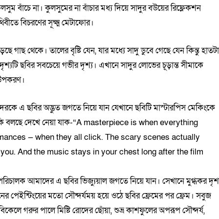
কুলসুম বাঁচে না। কুলসুমের না বাঁচার মধ্য দিয়ে সাদুর বউয়ের রিফ্লেকশন
বীতে বিচরণের সূক্ষ্ম মেটাফোর।
গাছ থেকে। তালের বৃষ্টি যেন, যার মধ্যে সাদু ডুবে গেছে যেন কিন্তু হাতট
্যটি ছবির সবচেয়ে গভীর দৃশ্য। এখানে সাদুর লোভের চূড়ান্ত সীমাকে
ষ উপকরণ।
েরকে এ ছবির অদ্ভুত জগতে নিয়ে যান যেখানে ছবিটি মাস্টারপিস মেকিংকে
ন কি বলছে দেখে নেয়া যাক-“A masterpiece is when everything
rmances — when they all click. The scary scenes actually
ou. And the music stays in your chest long after the film
রিচালক আমাদের এ ছবির ভিজ্যুয়াল জগতে নিয়ে যান। সেখানে মুগ্ধকর দৃশ্
ানের পেইন্টিংয়ের মতো সৌন্দর্যময় হয়ে ওঠে ছবির ফ্রেমের পর ফ্রেম। সবুজ
িকেলে গরুর পালে মিষ্টি রোদের ছোঁয়া, শুভ্র কাশফুলের অপরূপ সৌন্দর্য,