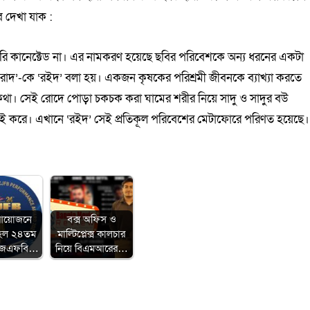
ে দেখা যাক :
রাসরি কানেক্টেড না। এর নামকরণ হয়েছে ছবির পরিবেশকে অন্য ধরনের একটা
ে ‘রোদ’-কে ‘রইদ’ বলা হয়। একজন কৃষকের পরিশ্রমী জীবনকে ব্যাখ্যা করতে
র কথা। সেই রোদে পোড়া চকচক করা ঘামের শরীর নিয়ে সাদু ও সাদুর বউ
লড়াই করে। এখানে ‘রইদ’ সেই প্রতিকূল পরিবেশের মেটাফোরে পরিণত হয়েছে।
য আয়োজনে
বক্স অফিস ও
ত হল ২৪তম
মাল্টিপ্লেক্স কালচার
িজেএফবি…
নিয়ে বিএমআরের…