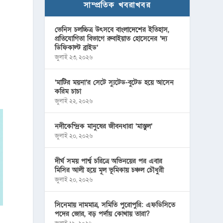
সাম্প্রতিক খবরাখবর
ভেনিস চলচ্চিত্র উৎসবে বাংলাদেশের ইতিহাস,
প্রতিযোগিতা বিভাগে রুবাইয়াত হোসেনের ‘দ্য
ডিফিকাল্ট ব্রাইড’
জুলাই ২৩, ২০২৬
‘মাটির ময়না’র সেটে স্যুটেড-বুটেড হয়ে আসেন
করিম চাচা
জুলাই ২২, ২০২৬
নদীকেন্দ্রিক মানুষের জীবনধারা ‘মাস্তুল’
জুলাই ২০, ২০২৬
দীর্ঘ সময় পার্শ্ব চরিত্রে অভিনয়ের পর এবার
মিসির আলী হয়ে মূল ভূমিকায় চঞ্চল চৌধুরী
জুলাই ২০, ২০২৬
সিনেমায় নামমাত্র, সমিতি পুরোপুরি: এফডিসিতে
পদের জোর, বড় পর্দায় কোথায় তারা?