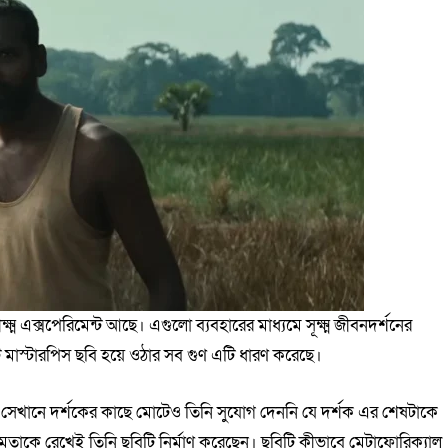
ম এক্সপেরিমেন্ট আছে। এগুলো ব্যবহারের মাধ্যমে সূক্ষ্ম জীবনদর্শনের
টি মাস্টারপিস ছবি হয়ে ওঠার সব গুণ এটি ধারণ করেছে।
 সেখানে দর্শকের কাছে মোটেও তিনি সুযোগ দেননি যে দর্শক এর শেষটাকে
্ষমতাকে রেখেই তিনি ছবিটি নির্মাণ করেছেন। ছবিটি কীভাবে মেটাফোরিক্যাল