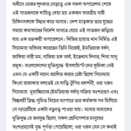
অধীনে মেজর লুৎফার নেতৃত্বে এক সফল অপারেশন শেষে
এই সাতজনকে দায়িত্ব দেয়া হয় একজন ভারতীয় নারী
চিকিৎসককে উদ্ধার করে আনার। দেশ মাতৃকার তরে যুদ্ধের
সময়ে কমান্ডারের নির্দেশ মানতে যেয়ে এই সাতজন জড়িয়ে
যায় এক রক্তক্ষয়ী অপারেশনে। খিজির হায়াত খান নির্মিত এই
সিনেমায় অভিনয় করেছেন তিনি নিজেই, ইমতিয়াজ বর্ষণ,
জাকিয়া বারী মম, নাজিয়া হক অর্ষা, ইন্তেখাব দিনার, শিবা সানু
প্রমুখ। বাংলাদেশের মুক্তিযুদ্ধে ‘ইসলামিস্ট’দের ভূমিকা নেই
এমন যে একটি বয়ান প্রচলিত করার চেষ্টা ছিলো সিনেমায়
কিংবা রাজাকার বলতেই যে দাড়ি-টুপির প্রদর্শনী, ওরা ৭জন
সিনেমায় মুয়াজ্জিনের (ইমতিয়াজ বর্ষণ) সক্রিয় অংশগ্রহণ এবং
ভিন্নধর্মী স্নিগ্ধ-সুমিত বিয়ের ব্যাপারে তার কর্মকান্ড সব মিলিয়ে
সে ন্যারেটিভে একটা নতুনত্ব পাওয়া যায়। আবার আমাদের
মুক্তিযুদ্ধ যে জনযুদ্ধ ছিলো, সকল শ্রেণিপেশার মানুষের
অংশগ্রহণেই যুদ্ধ পূর্ণতা পেয়েছিলো, ওরা ৭জন যেন সে কথাই