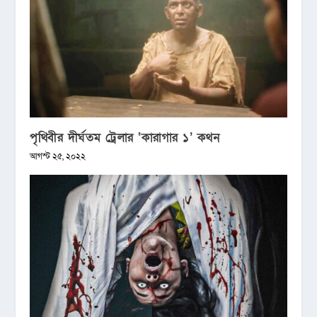
পৃথিবীর দীর্ঘতম ট্রেলার ‘কারাগার ১’ কথন
আগস্ট ২৫, ২০২২