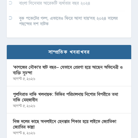
বাংলা সিনেমার আরেকটি ব্যর্থতার বছর ২০২৪
বুক পকেটের গল্প, এভাবেও ফিরে আসা যায়’সহ ২০২৪ সালের
পছন্দের দশ নাটক
সাম্প্রতিক খবরাখবর
‘কাগজের নৌকা’র ষাট বছর— যেভাবে প্রেরণা হয়ে আছেন অভিনেত্রী ও
ব্যক্তি সুচন্দা
আগস্ট ৫, ২০২৬
পুলসিরাত নাকি খলনায়ক: ভিকির পরিচালনায় নিশোর বিপরীতে তমা
নাকি মেহজাবীন
আগস্ট ৫, ২০২৬
নিজ দলের কাছে অনলাইনে হেনস্তার শিকার হয়ে লাইভে জ্যোতিকা
জ্যোতির কান্না
আগস্ট ৪, ২০২৬