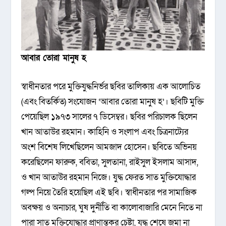
আবার তোরা মানুষ হ
স্বাধীনতার পরে মুক্তিযুদ্ধনির্ভর ছবির তালিকায় এক আলোচিত
(এবং বিতর্কিত) সংযোজন ‘আবার তোরা মানুষ হ’। ছবিটি মুক্তি
পেয়েছিল ১৯৭৩ সালের ৭ ডিসেম্বর। ছবির পরিচালক ছিলেন
খান আতাউর রহমান। কাহিনি ও সংলাপ এবং চিত্রনাট্যের
অংশ বিশেষ লিখেছিলেন আমজাদ হোসেন। ছবিতে অভিনয়
করেছিলেন ফারুক, ববিতা, সুলতানা, রাইসুল ইসলাম আসাদ,
ও খান আতাউর রহমান নিজে। যুদ্ধ ফেরত সাত মুক্তিযোদ্ধার
গল্প নিয়ে তৈরি হয়েছিল এই ছবি। স্বাধীনতার পর সামাজিক
অবক্ষয় ও অনাচার, ঘুষ দুর্নীতি বা কালোবাজারি মেনে নিতে না
পারা সাত মুক্তিযোদ্ধার প্রাণান্তকর চেষ্টা, যুদ্ধ শেষে জমা না