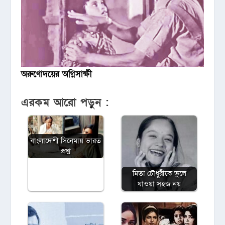
অরুণোদয়ের অগ্নিসাক্ষী
এরকম আরো পড়ুন :
বাংলাদেশী সিনেমায় ভারত
প্রশ্ন
মিতা চৌধুরীকে ভুলে
যাওয়া সহজ নয়