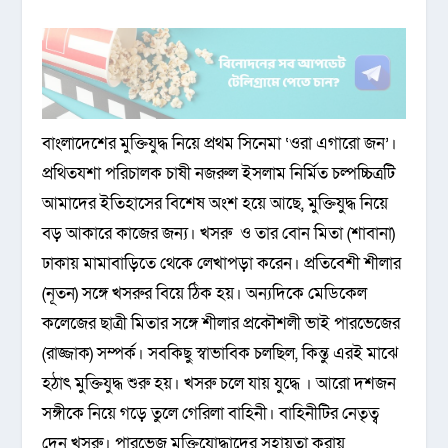
বাংলাদেশের মুক্তিযুদ্ধ নিয়ে প্রথম সিনেমা ‘ওরা এগারো জন’।
প্রথিতযশা পরিচালক চাষী নজরুল ইসলাম নির্মিত চল্পচ্চিত্রটি
আমাদের ইতিহাসের বিশেষ অংশ হয়ে আছে, মুক্তিযুদ্ধ নিয়ে
বড় আকারে কাজের জন্য। খসরু ও তার বোন মিতা (শাবানা)
ঢাকায় মামাবাড়িতে থেকে লেখাপড়া করেন। প্রতিবেশী শীলার
(নূতন) সঙ্গে খসরুর বিয়ে ঠিক হয়। অন্যদিকে মেডিকেল
কলেজের ছাত্রী মিতার সঙ্গে শীলার প্রকৌশলী ভাই পারভেজের
(রাজ্জাক) সম্পর্ক। সবকিছু স্বাভাবিক চলছিল, কিন্তু এরই মাঝে
হঠাৎ মুক্তিযুদ্ধ শুরু হয়। খসরু চলে যায় যুদ্ধে । আরো দশজন
সঙ্গীকে নিয়ে গড়ে তুলে গেরিলা বাহিনী। বাহিনীটির নেতৃত্ব
দেন খসরু। পারভেজ মুক্তিযোদ্ধাদের সহায়তা করায়