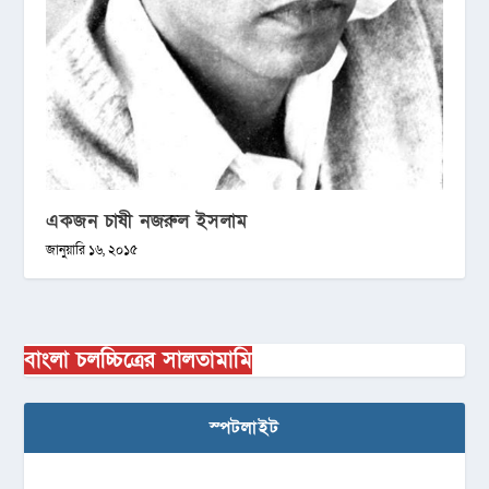
একজন চাষী নজরুল ইসলাম
জানুয়ারি ১৬, ২০১৫
বাংলা চলচ্চিত্রের সালতামামি
স্পটলাইট