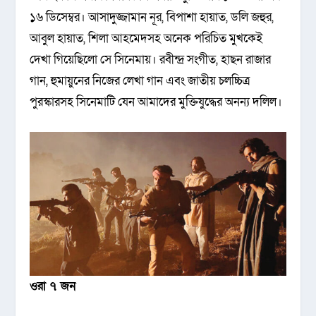
১৬ ডিসেম্বর। আসাদুজ্জামান নূর, বিপাশা হায়াত, ডলি জহুর,
আবুল হায়াত, শিলা আহমেদসহ অনেক পরিচিত মুখকেই
দেখা গিয়েছিলো সে সিনেমায়। রবীন্দ্র সংগীত, হাছন রাজার
গান, হুমায়ুনের নিজের লেখা গান এবং জাতীয় চলচ্চিত্র
পুরস্কারসহ সিনেমাটি যেন আমাদের মুক্তিযুদ্ধের অনন্য দলিল।
ওরা ৭ জন