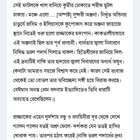
সেই ফাটলকে খাল বানিয়ে কুমীর ঢোকাতে শরীফ ছুটল
ঢাকায়। মঞ্চে এলো … [অষ্পষ্ট] সুন্দরী অঞ্জনা। নিখুঁত অভিনয়
চাতুর্যে জসিম ও ইলিয়াসকে কুপোকাৎ করে অঞ্জনা জাহাজে
স্থানে নিতেই শুরু হলো রাজ্জাকের মদ্যপান। কাকতালীয়ভাবে
এই অঞ্জনাই ছিল তার পূর্ব প্রণয়নী। ব্যর্থতার জ্বালা নিবারণে
নিষিদ্ধ তরল পদার্থ গিলতে থাকল। হিতৈষীদের জানিয়ে দিল-
এই দ্রব্যটিই নাকি তার হৃদয়ের জ্বালা নিবারণের অব্যর্থ অষুধ।
(কথাটা আমরাও সহজে বিশ্বাস করে নেই। কারণ সেই রংবাজ
থেকেই তো বোতল তার অবিচ্ছেদ্য সঙ্গী হয়ে বিরাজ করছে।
বেঈমান অনন্ত প্রেম বদনাম ইত্যাদিতেও তিনি ধারাটি
অব্যাহত রেখেছিলেন।)
রাজ্জাকের এহেন দুর্দশায় বন্ধু ও প্রণয়িনীরা দূর থেকে দেখে
গ্যালন গ্যালন যতই অশ্রু ফেলে- দর্শকরা যেন ততই হাসির
খোরাক পায়। তারপর হঠাৎ করেই (নাকি তরল পদার্থের দ্রব্য