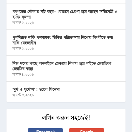
‘কাগজের নৌকা’র ষাট বছর— যেভাবে প্রেরণা হয়ে আছেন অভিনেত্রী ও
ব্যক্তি সুচন্দা
আগস্ট ৫, ২০২৬
পুলসিরাত নাকি খলনায়ক: ভিকির পরিচালনায় নিশোর বিপরীতে তমা
নাকি মেহজাবীন
আগস্ট ৫, ২০২৬
নিজ দলের কাছে অনলাইনে হেনস্তার শিকার হয়ে লাইভে জ্যোতিকা
জ্যোতির কান্না
আগস্ট ৪, ২০২৬
‘মুখ ও মু্খোশ’ : স্বপ্নের সিনেমা
আগস্ট ৩, ২০২৬
লগিন করুন সহজেই!