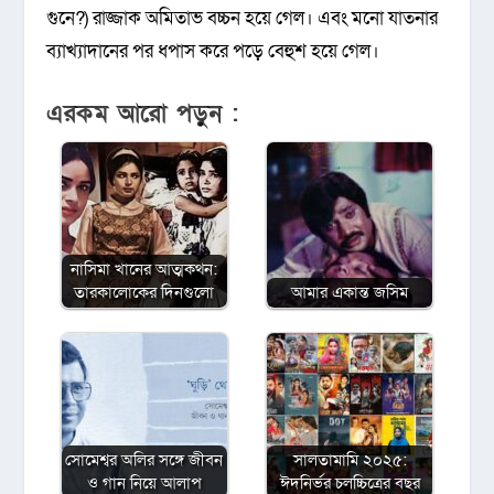
গুনে?) রাজ্জাক অমিতাভ বচ্চন হয়ে গেল। এবং মনো যাতনার
ব্যাখ্যাদানের পর ধপাস করে পড়ে বেহুশ হয়ে গেল।
এরকম আরো পড়ুন :
নাসিমা খানের আত্মকথন:
তারকালোকের দিনগুলো
আমার একান্ত জসিম
সোমেশ্বর অলির সঙ্গে জীবন
সালতামামি ২০২৫:
ও গান নিয়ে আলাপ
ঈদনির্ভর চলচ্চিত্রের বছর