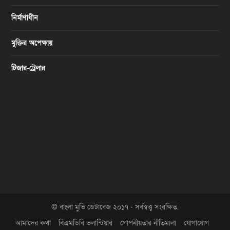
নির্মাণাধীন
মুক্তির অপেক্ষায়
টিজার-ট্রেলার
© বাংলা মুভি ডেটাবেজ ২০১৭ - সর্বস্বত্ত্ব সংরক্ষিত.
আমাদের কথা
বিএমডিবি ভলান্টিয়ার
গোপনীয়তার নীতিমালা
যোগাযোগ