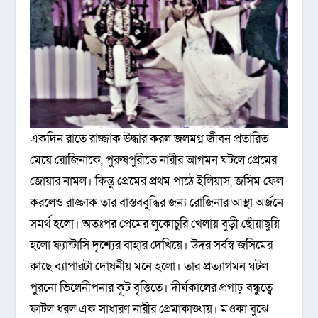
একদিন রাতে রাজ্জাক উদ্ধার করল জলমগ্ন জীবন প্রতারিত
মেয়ে রোজিনাকে, পুরুষপুরীতে নারীর আগমন ঘটলে প্রেমের
জোয়ার নামল। কিন্তু প্রেমের প্রথম পাঠে ইলিয়াস, জসিম ফেল
করলেও রাজ্জাক তার বাস্তববুদ্ধির জন্য রোজিনার আস্থা অর্জনে
সমর্থ হলো। অতঃপর প্রেমের লুকোচুরি খেলায় বুড়ী ছোঁয়াছুয়ি
হলো ফ্যান্টাসি দৃশ্যের বাহার দেখিয়ে। উদর সর্বস্ব জসিমের
কাছে ব্যাপারটা দোষনীয় মনে হলো। তার প্রত্যাগমন ঘটল
পুরনো ভিলেনীপনার কূট বৃত্তিতে। দীর্ঘকালের প্রগাঢ় বন্ধুত্বে
ফাটল ধরল এক সাধারণ নারীর প্রেমাকাঙ্খায়। মওকা বুঝে