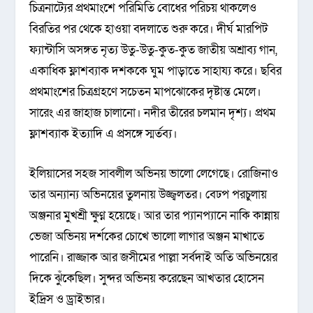
চিত্রনাট্যের প্রথমাংশে পরিমিতি বোধের পরিচয় থাকলেও
বিরতির পর থেকে হাওয়া বদলাতে শুরু করে। দীর্ঘ মারপিট
ফ্যান্টাসি অসঙ্গত নৃত্য উতু-উতু-কুত-কুত জাতীয় অশ্রাব্য গান,
একাধিক ফ্লাশব্যাক দশককে ঘুম পাড়াতে সাহায্য করে। ছবির
প্রথমাংশের চিত্রগ্রহণে সচেতন মাপঝোকের দৃষ্টান্ত মেলে।
সারেং এর জাহাজ চালানো। নদীর তীরের চলমান দৃশ্য। প্রথম
ফ্লাশব্যাক ইত্যাদি এ প্রসঙ্গে স্মর্তব্য।
ইলিয়াসের সহজ সাবলীল অভিনয় ভালো লেগেছে। রোজিনাও
তার অন্যান্য অভিনয়ের তুলনায় উজ্জ্বলতর। বেঢপ পরচুলায়
অঞ্জনার মুখশ্রী ক্ষুণ্ন হয়েছে। আর তার প্যানপ্যানে নাকি কান্নায়
ভেজা অভিনয় দর্শকের চোখে ভালো লাগার অঞ্জন মাখাতে
পারেনি। রাজ্জাক আর জসীমের পাল্লা সর্বদাই অতি অভিনয়ের
দিকে ঝুঁকেছিল। সুন্দর অভিনয় করেছেন আখতার হোসেন
ইদ্রিস ও ড্রাইভার।