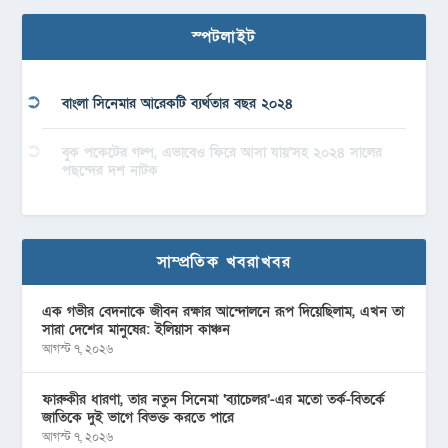
স্পটলাইট
বাংলা সিনেমার আরেকটি ব্যর্থতার বছর ২০২৪
বুক পকেটের গল্প, এভাবেও ফিরে আসা যায়’সহ ২০২৪ সালের
পছন্দের দশ নাটক
সাম্প্রতিক খবরাখবর
এক গভীর বেদনাকে জীবন রক্ষার আন্দোলনে রূপ দিয়েছিলাম, এখন তা
সারা দেশের মানুষের: ইলিয়াস কাঞ্চন
আগস্ট ৭, ২০২৬
ফারুকীর ধারণা, তার নতুন সিনেমা ‘ব্যাচেলর’-এর মতো তর্ক-বিতর্কে
জাতিকে দুই ভাগে বিভক্ত করতে পারে
আগস্ট ৭, ২০২৬