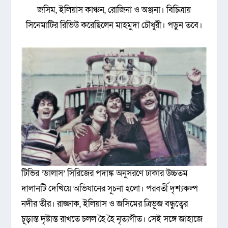
জসিম, ইলিয়াস কাঞ্চন, রোজিনা ও অঞ্জনা। বিচিত্রায়
সিনেমাটির রিভিউ করেছিলেন মাহমুদা চৌধুরী। পড়ুন তবে।
টিভির ‘ডালাস’ সিরিজের পদাঙ্ক অনুসরণে ঢাকার উচ্চতম
দালানটি দেখিয়ে অভিযানের সূচনা হলো। পরবর্তী দৃশ্যকল্প
নদীর তীর। রাজ্জাক, ইলিয়াস ও জসিমের ত্রিভূজ বন্ধুত্বের
চূড়ান্ত দৃষ্টান্ত রাখতে চলল হৈ হৈ নৃত্যগীত। সেই সঙ্গে জাহাজে