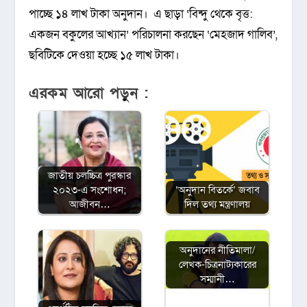
পাচ্ছে ১৪ লাখ টাকা অনুদান। এ ছাড়া ‘বিন্দু থেকে বৃত্ত:
একজন বকুলের আখ্যান’ পরিচালনা করছেন ‘মেহজাদ গালিব’,
ছবিটিকে দেওয়া হচ্ছে ১৫ লাখ টাকা।
এরকম আরো পড়ুন :
জাতীয় চলচ্চিত্র পুরস্কার
২০২৩-এ সংশোধন;
‘অনুদান বিতর্কে’ জবাব
আজীবন…
দিল তথ্য মন্ত্রণালয়
অনুদানের নীতিমালা/
লেখক-চিত্রনাট্যকারের
সম্মানী…