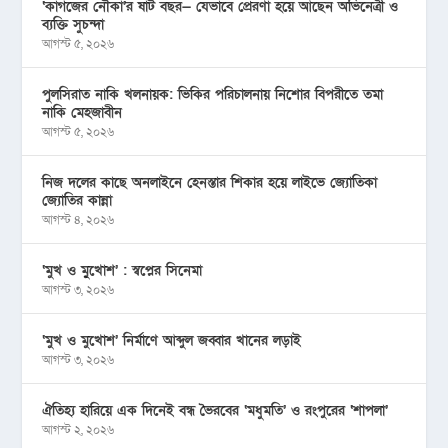
‘কাগজের নৌকা’র ষাট বছর— যেভাবে প্রেরণা হয়ে আছেন অভিনেত্রী ও
ব্যক্তি সুচন্দা
আগস্ট ৫, ২০২৬
পুলসিরাত নাকি খলনায়ক: ভিকির পরিচালনায় নিশোর বিপরীতে তমা
নাকি মেহজাবীন
আগস্ট ৫, ২০২৬
নিজ দলের কাছে অনলাইনে হেনস্তার শিকার হয়ে লাইভে জ্যোতিকা
জ্যোতির কান্না
আগস্ট ৪, ২০২৬
‘মুখ ও মু্খোশ’ : স্বপ্নের সিনেমা
আগস্ট ৩, ২০২৬
‘মুখ ও মুখোশ’ নির্মাণে আব্দুল জব্বার খানের লড়াই
আগস্ট ৩, ২০২৬
ঐতিহ্য হারিয়ে এক দিনেই বন্ধ ভৈরবের ‘মধুমতি’ ও রংপুরের ‘শাপলা’
আগস্ট ২, ২০২৬