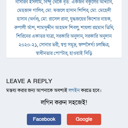
নাসরিন ইসলাম
,
বিন্দু থেকে বৃত্ত: একজন বকুলের আখ্যান
,
মেহজাদ গালিব
,
মো. ফজলে হাসান শিশির
,
মো. মেহেদী
হাসান (অর্ণব)
,
মো. রাসেল রানা
,
যুদ্ধজয়ের কিশোর নায়ক
,
রুপালী আঁশ
,
শামসুদ্দীন আহমদ শিবলু
,
শায়লা রহমান তিথি
,
শিরিনের একাত্তর যাত্রা
,
সরকারি অনুদান
,
সরকারি অনুদান
২০২০-২১
,
সোনার তরী
,
স্বপ্ন সমুদ্র
,
স্বল্পদৈর্ঘ্য চলচ্চিত্র
,
স্বাধীনতার পোস্টার
,
হাওয়াই সিড়ি
LEAVE A REPLY
মন্তব্য করার জন্য আপনাকে অবশ্যই
লগইন
করতে হবে।
লগিন করুন সহজেই!
Facebook
Google