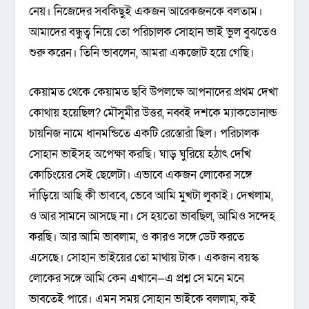
নেয়। নিজেদের সবকিছুই একজন আরেকজনকে বলতাম।
আমাদের বন্ধুত্ব নিয়ে তো পরিচালক সোহান ভাই ভুল বুঝতেও
শুরু করেন। তিনি ভাবলেন, আমরা একজোট হয়ে গেছি।
কেয়ামত থেকে কেয়ামত ছবি উপলক্ষে আপনাদের প্রথম দেখা
কোথায় হয়েছিল? মৌসুমীর উত্তর, নব্বই দশকে ম্যাকডোনাল্ড
চায়নিজ নামে ধানমন্ডিতে একটি রেস্তোরাঁ ছিল। পরিচালক
সোহান ভাইসহ অপেক্ষা করছি। ঘাড় ঘুরিয়ে হঠাৎ দেখি
কোচিংয়ের সেই ছেলেটা। এভাবে একজন লোকের সঙ্গে
দাঁড়িয়ে আছি কী ভাববে, ভেবে আমি মুখটা লুকাই। দেখলাম,
ও আর সামনে আসছে না। সে হয়তো ভাবছিল, আমিও সন্দেহ
করছি। আর আমি ভাবলাম, ও কারও সঙ্গে ডেট করতে
এসেছে। সোহান ভাইয়ের তো মাথায় টাক। একজন বয়স্ক
লোকের সঙ্গে আমি কেন এখানে—এ প্রশ্ন সে মনে মনে
ভাবতেই পারে। এমন সময় সোহান ভাইকে বললাম, কই