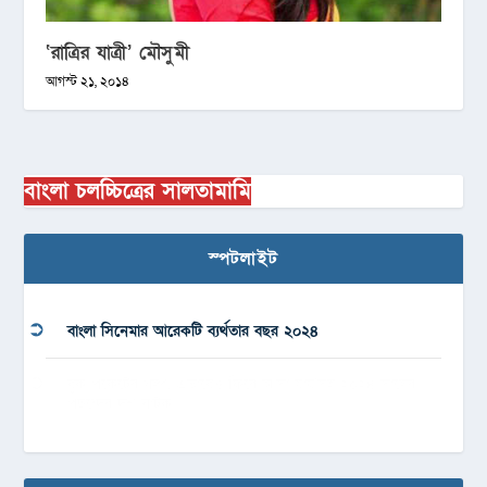
‘রাত্রির যাত্রী’ মৌসুমী
আগস্ট ২১, ২০১৪
বাংলা চলচ্চিত্রের সালতামামি
স্পটলাইট
বাংলা সিনেমার আরেকটি ব্যর্থতার বছর ২০২৪
বুক পকেটের গল্প, এভাবেও ফিরে আসা যায়’সহ ২০২৪ সালের
পছন্দের দশ নাটক