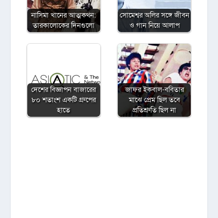
নাসিমা খানের আত্মকথন:
সোমেশ্বর অলির সঙ্গে জীবন
তারকালোকের দিনগুলো
ও গান নিয়ে আলাপ
দেশের বিজ্ঞাপন বাজারের
জাফর ইকবাল-ববিতার
৮০ শতাংশ একটি গ্রুপের
মাঝে প্রেম ছিল তবে
হাতে
প্রতিশ্রুতি ছিল না