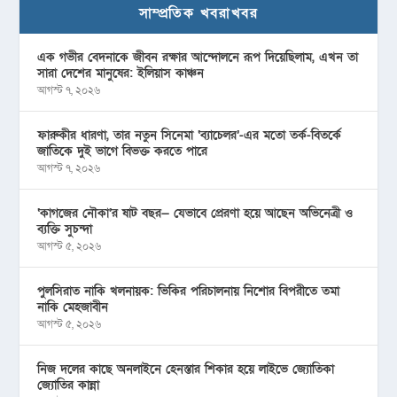
সাম্প্রতিক খবরাখবর
এক গভীর বেদনাকে জীবন রক্ষার আন্দোলনে রূপ দিয়েছিলাম, এখন তা
সারা দেশের মানুষের: ইলিয়াস কাঞ্চন
আগস্ট ৭, ২০২৬
ফারুকীর ধারণা, তার নতুন সিনেমা ‘ব্যাচেলর’-এর মতো তর্ক-বিতর্কে
জাতিকে দুই ভাগে বিভক্ত করতে পারে
আগস্ট ৭, ২০২৬
‘কাগজের নৌকা’র ষাট বছর— যেভাবে প্রেরণা হয়ে আছেন অভিনেত্রী ও
ব্যক্তি সুচন্দা
আগস্ট ৫, ২০২৬
পুলসিরাত নাকি খলনায়ক: ভিকির পরিচালনায় নিশোর বিপরীতে তমা
নাকি মেহজাবীন
আগস্ট ৫, ২০২৬
নিজ দলের কাছে অনলাইনে হেনস্তার শিকার হয়ে লাইভে জ্যোতিকা
জ্যোতির কান্না