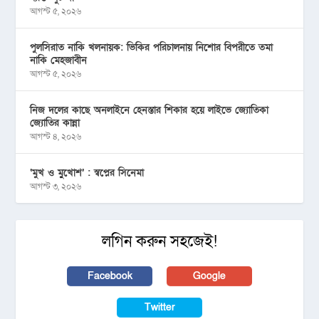
আগস্ট ৫, ২০২৬
পুলসিরাত নাকি খলনায়ক: ভিকির পরিচালনায় নিশোর বিপরীতে তমা
নাকি মেহজাবীন
আগস্ট ৫, ২০২৬
নিজ দলের কাছে অনলাইনে হেনস্তার শিকার হয়ে লাইভে জ্যোতিকা
জ্যোতির কান্না
আগস্ট ৪, ২০২৬
‘মুখ ও মু্খোশ’ : স্বপ্নের সিনেমা
আগস্ট ৩, ২০২৬
লগিন করুন সহজেই!
Facebook
Google
Twitter