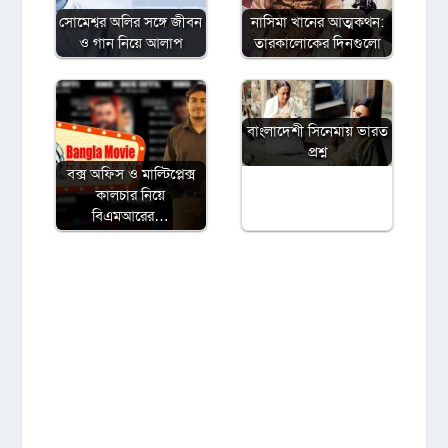
সোমেশ্বর অলির সঙ্গে জীবন
নাসিমা খানের আত্মকথন:
ও গান নিয়ে আলাপ
তারকালোকের দিনগুলো
বাংলাদেশী সিনেমায় ভারত
প্রশ্ন
বক্স অফিস ও মাল্টিপ্লেক্স
কালচার নিয়ে
বিএমআরের…