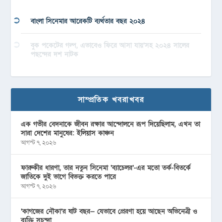
বাংলা সিনেমার আরেকটি ব্যর্থতার বছর ২০২৪
বুক পকেটের গল্প, এভাবেও ফিরে আসা যায়’সহ ২০২৪ সালের
পছন্দের দশ নাটক
সাম্প্রতিক খবরাখবর
এক গভীর বেদনাকে জীবন রক্ষার আন্দোলনে রূপ দিয়েছিলাম, এখন তা
সারা দেশের মানুষের: ইলিয়াস কাঞ্চন
আগস্ট ৭, ২০২৬
ফারুকীর ধারণা, তার নতুন সিনেমা ‘ব্যাচেলর’-এর মতো তর্ক-বিতর্কে
জাতিকে দুই ভাগে বিভক্ত করতে পারে
আগস্ট ৭, ২০২৬
‘কাগজের নৌকা’র ষাট বছর— যেভাবে প্রেরণা হয়ে আছেন অভিনেত্রী ও
ব্যক্তি সুচন্দা