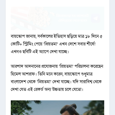
বায়স্কোপ জানায়, সর্বকালের ইতিহাস ছড়িয়ে মাত্র ১৮ দিনে ৫
কোটি+ স্ট্রিমিং পেয়ে ‘প্রিয়তমা’ এখন দেশে সবার শীর্ষে!
এখনও ছবিটি এই অ্যাপে দেখা যাচ্ছে।
আরশাদ আদনানের প্রযোজনায় ‘প্রিয়তমা’ পরিচালনা করেছেন
হিমেল আশরাফ। তিনি মনে করেন, বায়স্কোপে শুধুমাত্র
বাংলাদেশ থেকে ‘প্রিয়তমা’ দেখা যাচ্ছে। যদি সারাবিশ্ব থেকে
দেখা যেত এই রেকর্ড অন্য উচ্চতায় চলে যেতো।