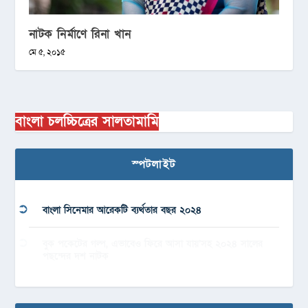
নাটক নির্মাণে রিনা খান
মে ৫, ২০১৫
বাংলা চলচ্চিত্রের সালতামামি
স্পটলাইট
বাংলা সিনেমার আরেকটি ব্যর্থতার বছর ২০২৪
বুক পকেটের গল্প, এভাবেও ফিরে আসা যায়’সহ ২০২৪ সালের
পছন্দের দশ নাটক