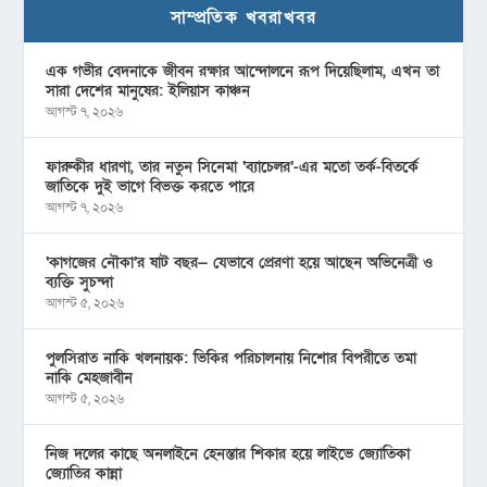
সাম্প্রতিক খবরাখবর
এক গভীর বেদনাকে জীবন রক্ষার আন্দোলনে রূপ দিয়েছিলাম, এখন তা
সারা দেশের মানুষের: ইলিয়াস কাঞ্চন
আগস্ট ৭, ২০২৬
ফারুকীর ধারণা, তার নতুন সিনেমা ‘ব্যাচেলর’-এর মতো তর্ক-বিতর্কে
জাতিকে দুই ভাগে বিভক্ত করতে পারে
আগস্ট ৭, ২০২৬
‘কাগজের নৌকা’র ষাট বছর— যেভাবে প্রেরণা হয়ে আছেন অভিনেত্রী ও
ব্যক্তি সুচন্দা
আগস্ট ৫, ২০২৬
পুলসিরাত নাকি খলনায়ক: ভিকির পরিচালনায় নিশোর বিপরীতে তমা
নাকি মেহজাবীন
আগস্ট ৫, ২০২৬
নিজ দলের কাছে অনলাইনে হেনস্তার শিকার হয়ে লাইভে জ্যোতিকা
জ্যোতির কান্না