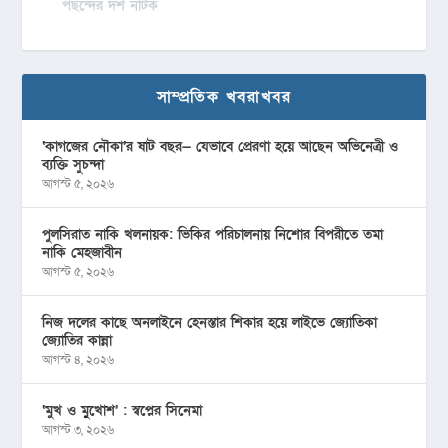
পছন্দের দশ নাটক
সাম্প্রতিক খবরাখবর
‘কাগজের নৌকা’র ষাট বছর— যেভাবে প্রেরণা হয়ে আছেন অভিনেত্রী ও
ব্যক্তি সুচন্দা
আগস্ট ৫, ২০২৬
পুলসিরাত নাকি খলনায়ক: ভিকির পরিচালনায় নিশোর বিপরীতে তমা
নাকি মেহজাবীন
আগস্ট ৫, ২০২৬
নিজ দলের কাছে অনলাইনে হেনস্তার শিকার হয়ে লাইভে জ্যোতিকা
জ্যোতির কান্না
আগস্ট ৪, ২০২৬
‘মুখ ও মু্খোশ’ : স্বপ্নের সিনেমা
আগস্ট ৩, ২০২৬