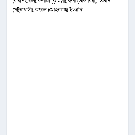
(রানীশংকৈল), রুপালী (কুমিল্লা), রুপা (ভান্ডারিয়া), তিতাস
(পটুয়াখালী), কংকন (মোহনগঞ্জ) ইত্যাদি।