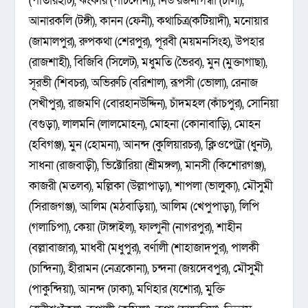
(পাতারহাট), ঝংকার (পাঁচদোনা), নিউ রজনীগন্ধা (চালা),
আনারকলি (টঙ্গী), কানন (ফেনী), কথাচিত্র(কটিয়াদী), মনোয়ার
(জামালপুর), রুপকথা (শেরপুর), পূরবী (ময়মনসিংহ), উপহার
(রাজশাহী), বিজিবি (সিলেট), মধুমতি (ভৈরব), মুন (মুক্তাগাছা),
সূরভী (শিবচর), অভিরুচি (বরিশাল), রূপসী (ভোলা), রেনাজ
(সখীপুর), রাজমণি (বোরহানউদ্দিন), চাঁদমহল (কাঁচপুর), সোনিয়া
(বগুড়া), লালমনি (লালমোহন), মোহনা (কোনাবাড়ি), মোহন
(হবিগঞ্জ), মুন (হোমনা), আনন্দ (কুলিয়ারচর), ক্লিওপেট্রা (ধুনট),
সাধনা (রাজবাড়ী), ভিক্টোরিয়া (শ্রীমঙ্গল), মানসী (কিশোরগঞ্জ),
কাজরী (মতলব), মল্লিকা (উল্লাপাড়া), শাপলা (ভালুকা), মৌসুমী
(সিরাজগঞ্জ), আলিম (মঠবাড়িয়া), আলিম (খেপুপাড়া), লিপি
(গলাচিপা), কেয়া (টাঙ্গাইল), ফাল্গুনী (নাগরপুর), শাহীন
(বল্লাবাজার), মাধবী (মধুপুর), বর্ণালী (শাহাজাদপুর), পালকী
(চান্দিনা), হীরামন (নেত্রকোনা), চন্দনা (জয়দেবপুর), মৌসুমী
(পাকুন্দিয়া), আনন্দ (ঢাকা), মণিহার (যশোর), মুক্তি