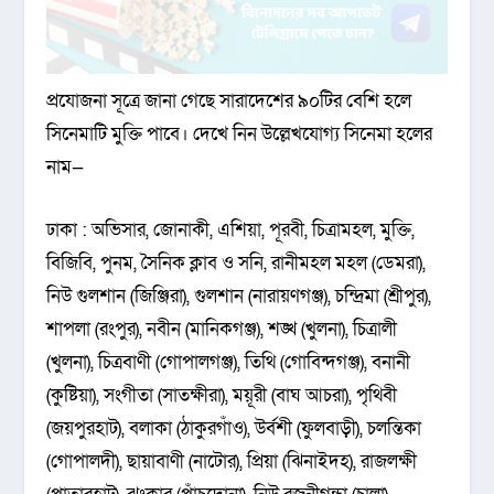
প্রযোজনা সূত্রে জানা গেছে সারাদেশের ৯০টির বেশি হলে
সিনেমাটি মুক্তি পাবে। দেখে নিন উল্লেখযোগ্য সিনেমা হলের
নাম—
ঢাকা : অভিসার, জোনাকী, এশিয়া, পূরবী, চিত্রামহল, মুক্তি,
বিজিবি, পুনম, সৈনিক ক্লাব ও সনি, রানীমহল মহল (ডেমরা),
নিউ গুলশান (জিঞ্জিরা), গুলশান (নারায়ণগঞ্জ), চন্দ্রিমা (শ্রীপুর),
শাপলা (রংপুর), নবীন (মানিকগঞ্জ), শঙ্খ (খুলনা), চিত্রালী
(খুলনা), চিত্রবাণী (গোপালগঞ্জ), তিথি (গোবিন্দগঞ্জ), বনানী
(কুষ্টিয়া), সংগীতা (সাতক্ষীরা), ময়ূরী (বাঘ আচরা), পৃথিবী
(জয়পুরহাট), বলাকা (ঠাকুরগাঁও), উর্বশী (ফুলবাড়ী), চলন্তিকা
(গোপালদী), ছায়াবাণী (নাটোর), প্রিয়া (ঝিনাইদহ), রাজলক্ষী