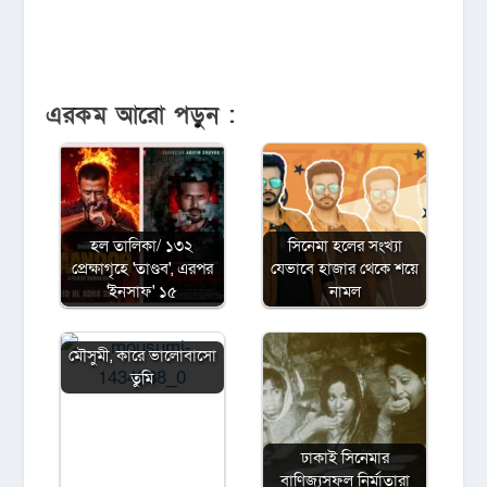
এরকম আরো পড়ুন :
হল তালিকা/ ১৩২
সিনেমা হলের সংখ্যা
প্রেক্ষাগৃহে 'তাণ্ডব', এরপর
যেভাবে হাজার থেকে শয়ে
'ইনসাফ' ১৫
নামল
মৌসুমী, কারে ভালোবাসো
তুমি
ঢাকাই সিনেমার
বাণিজ্যসফল নির্মাতারা