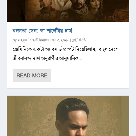
বনলতা সেন: লা শার্লেটীয় চার্ম
by
মাহফুজ সিদ্দিকী হিমালয়
|
জুন ৩, ২০২৬
|
ব্লগ
,
রিভিউ
জেমিনিকে একটা অ্যাবসার্ড প্রম্পট দিয়েছিলাম, ‘বাংলাদেশে
জীবনানন্দ দাশ অনুরাগীর আনুমানিক...
READ MORE