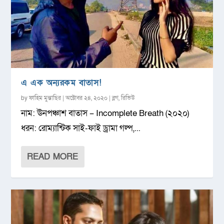
এ এক অন্যরকম বাতাস!
by
ফাহিম মুন্তাছির
|
অক্টোবর ২৪, ২০২০
|
ব্লগ
,
রিভিউ
নাম: ঊনপঞ্চাশ বাতাস – Incomplete Breath (২০২০)
ধরন: রোম্যান্টিক সাই-ফাই ড্রামা গল্প,...
READ MORE