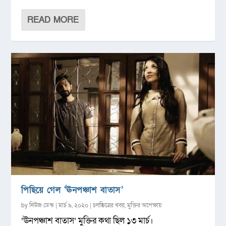
READ MORE
পিছিয়ে গেল ‘ঊনপঞ্চাশ বাতাস’
by
নিউজ ডেস্ক
|
মার্চ ৯, ২০২০
|
চলচ্চিত্রের খবর
,
মুক্তির অপেক্ষায়
‘ঊনপঞ্চাশ বাতাস’ মুক্তির কথা ছিল ১৩ মার্চ।