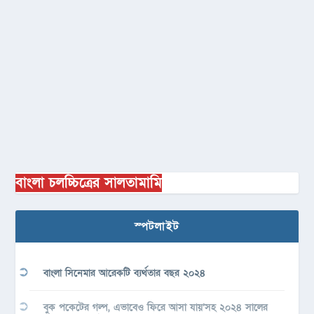
বাংলা চলচ্চিত্রের সালতামামি
স্পটলাইট
বাংলা সিনেমার আরেকটি ব্যর্থতার বছর ২০২৪
বুক পকেটের গল্প, এভাবেও ফিরে আসা যায়’সহ ২০২৪ সালের