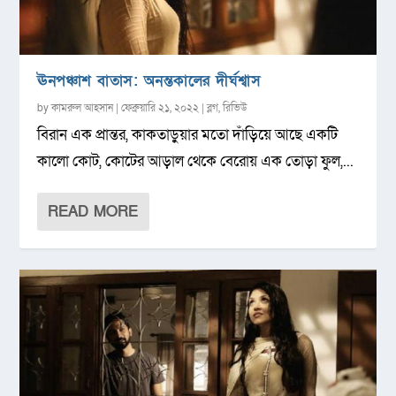
ঊনপঞ্চাশ বাতাস: অনন্তকালের দীর্ঘশ্বাস
by
কামরুল আহসান
|
ফেব্রুয়ারি ২১, ২০২২
|
ব্লগ
,
রিভিউ
বিরান এক প্রান্তর, কাকতাড়ুয়ার মতো দাঁড়িয়ে আছে একটি
কালো কোট, কোটের আড়াল থেকে বেরোয় এক তোড়া ফুল,...
READ MORE