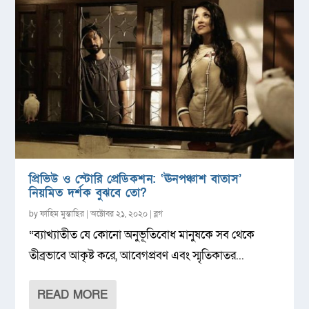
প্রিভিউ ও স্টোরি প্রেডিকশন: ‘ঊনপঞ্চাশ বাতাস’
নিয়মিত দর্শক বুঝবে তো?
by
ফাহিম মুন্তাছির
|
অক্টোবর ২১, ২০২০
|
ব্লগ
“ব্যাখ্যাতীত যে কোনো অনুভূতিবোধ মানুষকে সব থেকে
তীব্রভাবে আকৃষ্ট করে, আবেগপ্রবণ এবং স্মৃতিকাতর...
READ MORE