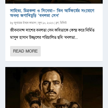
সাহিত্য, চিত্রকলা ও সিনেমা— তিন আর্টফর্মের সংযোগে
অনন্য জগাখিচুড়ি ‘বনলতা সেন’
by
জুবায়ের ইবনে কামাল
|
জুন ১০, ২০২৬
|
ব্লগ
,
রিভিউ
জীবনানন্দ দাশের বনলতা সেন কবিতাকে কেন্দ্র করে নির্মিত
মাসুদ হাসান উজ্জ্বলের পরিচালিত ছবি ‘বনলতা...
READ MORE