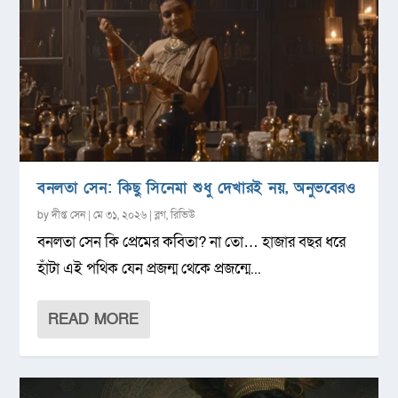
বনলতা সেন: কিছু সিনেমা শুধু দেখারই নয়, অনুভবেরও
by
দীপ্ত সেন
|
মে ৩১, ২০২৬
|
ব্লগ
,
রিভিউ
বনলতা সেন কি প্রেমের কবিতা? না তো… হাজার বছর ধরে
হাঁটা এই পথিক যেন প্রজন্ম থেকে প্রজন্মে...
READ MORE