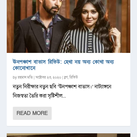
ঊনপঞ্চাশ বাতাস রিভিউ: হেথা নয় অন্য কোথা অন্য
কোনোখানে
by
রহমান মতি
|
অক্টোবর ২৩, ২০২০
|
ব্লগ
,
রিভিউ
নতুন নিরীক্ষার নতুন ছবি ‘ঊনপঞ্চাশ বাতাস।’ নাট্যাঙ্গনে
নিজস্বতা তৈরি করা সৃষ্টিশীল...
READ MORE