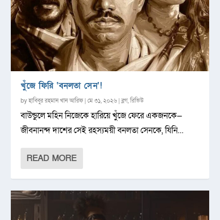
খুঁজে ফিরি ‘বনলতা সেন’!
by
হাবিবুর রহমান খান আরিফ
|
মে ৩১, ২০২৬
|
ব্লগ
,
রিভিউ
বাউন্ডুলে মহিন নিজেকে হারিয়ে খুঁজে ফেরে একজনকে—
জীবনানন্দ দাশের সেই রহস্যময়ী বনলতা সেনকে, যিনি...
READ MORE