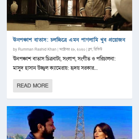
ঊনপঞ্চাশ বাতাস: চলচ্চিত্রে এমন পাগলামি খুব প্রয়োজন
by
Rumman Rashid Khan
|
অক্টোবর ২৮, ২০২০
|
ব্লগ
,
রিভিউ
ঊনপঞ্চাশ বাতাস চিত্রনাট্য, সংলাপ, সংগীত ও পরিচালনা:
মাসুদ হাসান উজ্জ্বল ক্যামেরায়: হৃদয় সরকার...
READ MORE