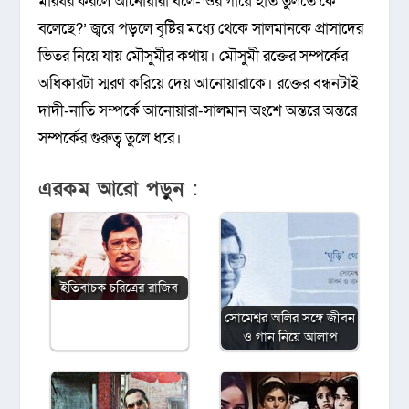
মারধর করলে আনোয়ারা বলে-‘ওর গায়ে হাত তুলতে কে
বলেছে?’ জ্বরে পড়লে বৃষ্টির মধ্যে থেকে সালমানকে প্রাসাদের
ভিতর নিয়ে যায় মৌসুমীর কথায়। মৌসুমী রক্তের সম্পর্কের
অধিকারটা স্মরণ করিয়ে দেয় আনোয়ারাকে। রক্তের বন্ধনটাই
দাদী-নাতি সম্পর্কে আনোয়ারা-সালমান অংশে অন্তরে অন্তরে
সম্পর্কের গুরুত্ব তুলে ধরে।
এরকম আরো পড়ুন :
ইতিবাচক চরিত্রের রাজিব
সোমেশ্বর অলির সঙ্গে জীবন
ও গান নিয়ে আলাপ