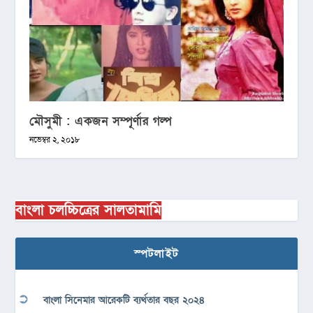
মৌসুমী : একজন সম্পূর্ণার গল্প
নভেম্বর ২, ২০১৮
বাংলা চলচ্চিত্রের সালতামামি
স্পটলাইট
বাংলা সিনেমার আরেকটি ব্যর্থতার বছর ২০২৪