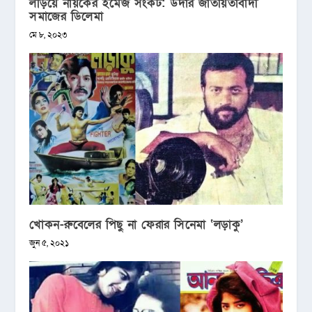
লড়িয়ে নায়কের ইমেজ সংকট: উদার জাতীয়তাবাদী
সমাজের ডিলেমা
মে ৮, ২০২৩
খোকন-রুবেলের পিছু না ফেরার সিনেমা ‘লড়াকু’
জুন ৫, ২০২১