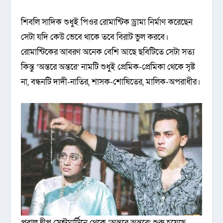
শিবলি সাদিক শুধুই পিওর রোমান্টিক ড্রামা নির্মাণ করেছেন
সেটা যদি কেউ ভেবে থাকে তবে বিরাট ভুল করবে।
রোমান্টিকের অাবরণ অনেক বেশি আছে ছবিটিতে সেটা সত্য
কিন্তু ‘অন্তরে অন্তরে’ নামটি শুধুই প্রেমিক-প্রেমিকা থেকে সৃষ্ট
না, বন্ধনটি দাদী-নাতির, শাসক-শোষিতের, মালিক-অপরাধীর।
প্রবাল দ্বীপ সেন্টমার্টিনে থেকে ‘অন্তরে অন্তরে’ শুরু হয়েছে