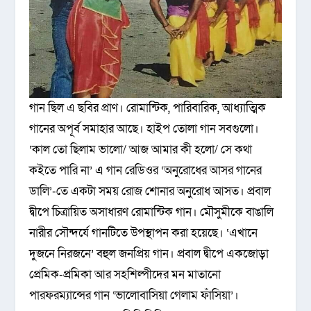
গান ছিল এ ছবির প্রাণ। রোমান্টিক, পারিবারিক, আধ্যাত্মিক
গানের অপূর্ব সমাহার অাছে। হাইপ তোলা গান সবগুলো।
‘কাল তো ছিলাম ভালো/ আজ আমার কী হলো/ সে কথা
কইতে পারি না’ এ গান রেডিওর ‘অনুরোধের অাসর গানের
ডালি’-তে একটা সময় রোজ শোনার অনুরোধ আসত। প্রবাল
দ্বীপে চিত্রায়িত অসাধারণ রোমান্টিক গান। মৌসুমীকে বাঙালি
নারীর সৌন্দর্যে গানটিতে উপস্থাপন করা হয়েছে। ‘এখানে
দুজনে নিরজনে’ বহুল জনপ্রিয় গান। প্রবাল দ্বীপে একজোড়া
প্রেমিক-প্রমিকা আর সহশিল্পীদের মন মাতানো
পারফরম্যান্সের গান ‘ভালোবাসিয়া গেলাম ফাঁসিয়া’।