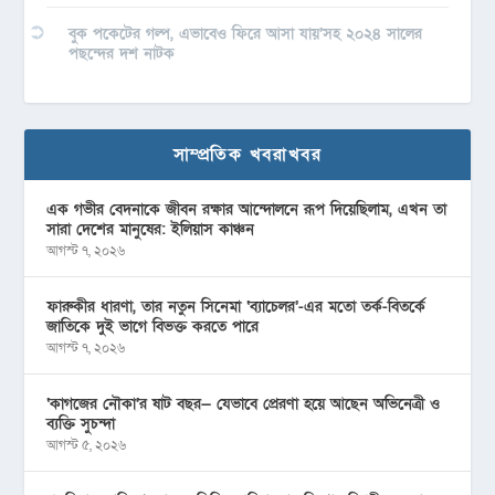
বুক পকেটের গল্প, এভাবেও ফিরে আসা যায়’সহ ২০২৪ সালের
পছন্দের দশ নাটক
সাম্প্রতিক খবরাখবর
এক গভীর বেদনাকে জীবন রক্ষার আন্দোলনে রূপ দিয়েছিলাম, এখন তা
সারা দেশের মানুষের: ইলিয়াস কাঞ্চন
আগস্ট ৭, ২০২৬
ফারুকীর ধারণা, তার নতুন সিনেমা ‘ব্যাচেলর’-এর মতো তর্ক-বিতর্কে
জাতিকে দুই ভাগে বিভক্ত করতে পারে
আগস্ট ৭, ২০২৬
‘কাগজের নৌকা’র ষাট বছর— যেভাবে প্রেরণা হয়ে আছেন অভিনেত্রী ও
ব্যক্তি সুচন্দা
আগস্ট ৫, ২০২৬