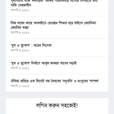
পুলসিরাত নাকি খলনায়ক: ভিকির পরিচালনায় নিশোর বিপরীতে তমা
নাকি মেহজাবীন
আগস্ট ৫, ২০২৬
নিজ দলের কাছে অনলাইনে হেনস্তার শিকার হয়ে লাইভে জ্যোতিকা
জ্যোতির কান্না
আগস্ট ৪, ২০২৬
‘মুখ ও মু্খোশ’ : স্বপ্নের সিনেমা
আগস্ট ৩, ২০২৬
‘মুখ ও মুখোশ’ নির্মাণে আব্দুল জব্বার খানের লড়াই
আগস্ট ৩, ২০২৬
ঐতিহ্য হারিয়ে এক দিনেই বন্ধ ভৈরবের ‘মধুমতি’ ও রংপুরের ‘শাপলা’
আগস্ট ২, ২০২৬
লগিন করুন সহজেই!