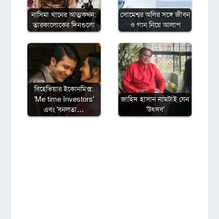
নাসিমা খানের আত্মকথন:
সোমেশ্বর অলির সঙ্গে জীবন
তারকালোকের দিনগুলো
ও গান নিয়ে আলাপ
বিহেভিয়ার ইকোনমিক্স:
'Me time Investors'
জাহিদ হাসান নামটাই যেন
এবং 'বনলতা…
'উৎসব'