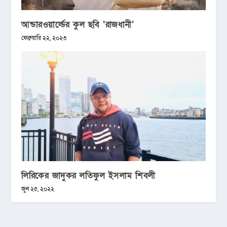
আন্ডারওয়ার্ল্ডের কুল ছবি ‘রাজধানী’
ফেব্রুয়ারি ২২, ২০২৩
লিরিকের জাদুকর লতিফুল ইসলাম শিবলী
জুন ২৫, ২০২২