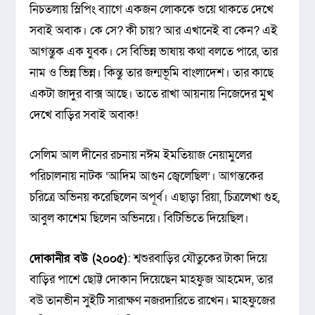
নিচতলায় স্লিপিং ব্যাগে একজন লোককে শুয়ে থাকতে দেখে
সবাই অবাক। কে সে? কী চায়? আর এখানেই বা কেন? এই
আগন্তুক এক যুবক। সে বিভিন্ন ভাষায় কথা বলতে পারে, তার
নাম ও ভিন্ন ভিন্ন। কিন্তু তার জন্মভূমি বাংলাদেশ। তার কাছে
একটা জাদুর বাক্স আছে। তাতে রাখা আয়নায় নিজেদের মুখ
দেখে বাড়ির সবাই অবাক!
সেলিম আল দীনের রচনায় নঈম ইমতিয়াজ নেয়ামুলের
পরিচালনায় নাটক ‘আদিম আগুন জ্বেলেছিল’। আগন্তকের
চরিত্রে অভিনয় করেছিলেন অপূর্ব। এছাড়া রিয়া, চিত্রলেখা গুহ,
আবুল কাশেম ছিলেন অভিনয়ে। বিটিভিতে দিয়েছিল।
দোকানীর বউ (২০০৫)
: শ্বশুরবাড়ির যৌতুকের টাকা দিয়ে
বাড়ির পাশে ছোট্ট দোকান দিয়েছেন মাহফুজ আহমেদ, তার
বউ তানভীন সুইটি সারাক্ষণ নজরদারিতে রাখেন। মাহফুজের