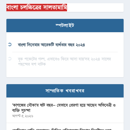
বাংলা চলচ্চিত্রের সালতামামি
স্পটলাইট
বাংলা সিনেমার আরেকটি ব্যর্থতার বছর ২০২৪
বুক পকেটের গল্প, এভাবেও ফিরে আসা যায়’সহ ২০২৪ সালের
পছন্দের দশ নাটক
সাম্প্রতিক খবরাখবর
‘কাগজের নৌকা’র ষাট বছর— যেভাবে প্রেরণা হয়ে আছেন অভিনেত্রী ও
ব্যক্তি সুচন্দা
আগস্ট ৫, ২০২৬