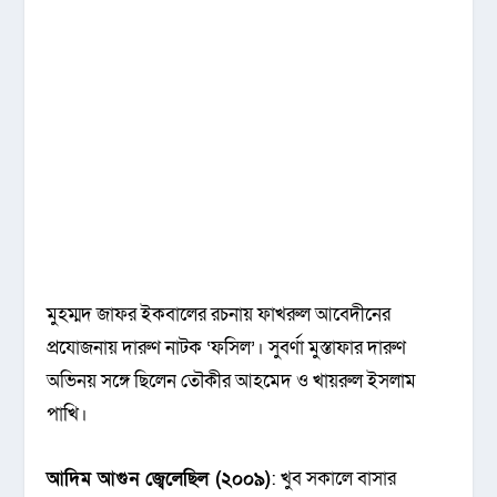
মুহম্মদ জাফর ইকবালের রচনায় ফাখরুল আবেদীনের
প্রযোজনায় দারুণ নাটক ‘ফসিল’। সুবর্ণা মুস্তাফার দারুণ
অভিনয় সঙ্গে ছিলেন তৌকীর আহমেদ ও খায়রুল ইসলাম
পাখি।
আদিম আগুন জ্বেলেছিল (২০০৯)
: খুব সকালে বাসার