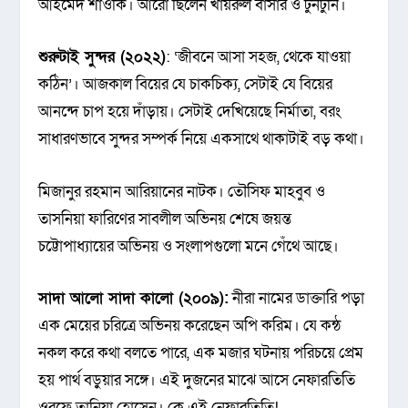
আহমেদ শাওকি। আরো ছিলেন খায়রুল বাসার ও টুনটুনি।
শুরুটাই সুন্দর (২০২২)
: ‘জীবনে আসা সহজ, থেকে যাওয়া
কঠিন’। আজকাল বিয়ের যে চাকচিক্য, সেটাই যে বিয়ের
আনন্দে চাপ হয়ে দাঁড়ায়। সেটাই দেখিয়েছে নির্মাতা, বরং
সাধারণভাবে সুন্দর সম্পর্ক নিয়ে একসাথে থাকাটাই বড় কথা।
মিজানুর রহমান আরিয়ানের নাটক। তৌসিফ মাহবুব ও
তাসনিয়া ফারিণের সাবলীল অভিনয় শেষে জয়ন্ত
চট্টোপাধ্যায়ের অভিনয় ও সংলাপগুলো মনে গেঁথে আছে।
সাদা আলো সাদা কালো (২০০৯):
নীরা নামের ডাক্তারি পড়া
এক মেয়ের চরিত্রে অভিনয় করেছেন অপি করিম। যে কন্ঠ
নকল করে কথা বলতে পারে, এক মজার ঘটনায় পরিচয়ে প্রেম
হয় পার্থ বড়ুয়ার সঙ্গে। এই দুজনের মাঝে আসে নেফারতিতি
ওরফে তানিয়া হোসেন। কে এই নেফারতিতি!